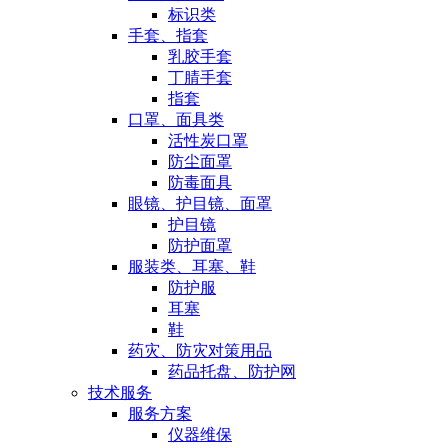
标识类
手套、指套
乳胶手套
丁腈手套
指套
口罩、面具类
活性炭口罩
防尘面罩
防毒面具
眼镜、护目镜、面罩
护目镜
防护面罩
服装类、耳塞、鞋
防护服
耳塞
鞋
药灾、防灾对策用品
药品托盘、防护网
技术服务
服务方案
仪器维保