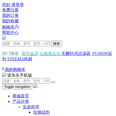
您好 请登录
免费注册
我的订单
我的收藏
0
购物车(
)
帮助中心
搜索
热门搜索
:
胎牛血清
AI渗透压仪
无菌针式过滤器
FUSION试
剂
STEEMA耗材
0
我的购物车
诺先生手机版
Toggle navigation
商城首页
产品分类
生命科学
生物试剂