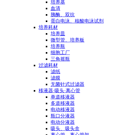
培养基
血清
胰酶、双抗
蛋白电泳、核酸电泳试剂
培养耗材
培养皿
微型管、培养板
培养瓶
细胞工厂
三角摇瓶
过滤耗材
滤纸
滤膜
无菌针式过滤器
移液器·吸头·离心管
单道移液器
多道移液器
电动移液器
瓶口分液器
电动分液器
吸头、吸头盒
离心管、离心管架