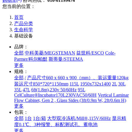
购物车(
)
咨询热线：
010-61199474
您当前的位置：
首页
产品分类
生命科学
基础设备
品牌：
全部
中科美菱/MEGSTEMAN
益世科/ESCO
Cole-
Parmer/科尔帕默
斯蒂曼/STEEMA
更多
规格：
全部
/
产品尺寸660 x 660 x 900（mm）、装运重量120kg
装运尺寸850*720*1150mm
115L
1950x732x1400
2L
30L
35L
47L
6ft(1.8m),230v 50/60Hz
95L
CelCulture®Incubator170L230VAC50/60H
Vertical Laminar
Flow Cabinet, Gen 2 , Glass Sides (3ft/0.9m W, 2ft/0.6m H)
更多
包装：
全部
1台
1台/箱
大型双冷冻机/Mill®,115V/60Hz
显示精
度0.1℃、3种报警、标配测试孔、蓄电池
更多