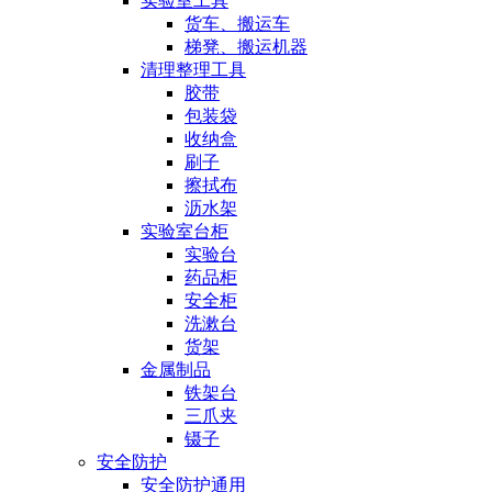
实验室工具
货车、搬运车
梯凳、搬运机器
清理整理工具
胶带
包装袋
收纳盒
刷子
擦拭布
沥水架
实验室台柜
实验台
药品柜
安全柜
洗漱台
货架
金属制品
铁架台
三爪夹
镊子
安全防护
安全防护通用