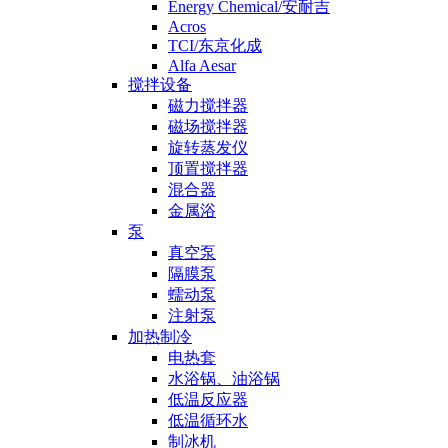
Energy Chemical/安耐吉
Acros
TCI/东京化成
Alfa Aesar
搅拌设备
磁力搅拌器
磁场搅拌器
旋转蒸发仪
顶置搅拌器
混合器
金属浴
泵
真空泵
隔膜泵
蠕动泵
注射泵
加热制冷
电热套
水浴锅、油浴锅
低温反应器
低温循环水
制冰机