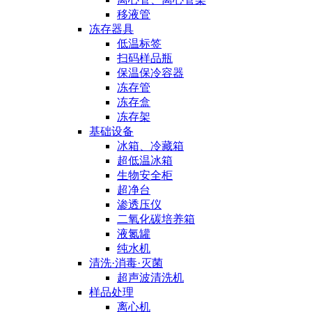
移液管
冻存器具
低温标签
扫码样品瓶
保温保冷容器
冻存管
冻存盒
冻存架
基础设备
冰箱、冷藏箱
超低温冰箱
生物安全柜
超净台
渗透压仪
二氧化碳培养箱
液氮罐
纯水机
清洗·消毒·灭菌
超声波清洗机
样品处理
离心机