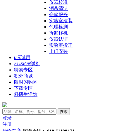
仪器校准
消杀清洁
仓储服务
实验室建装
代理检测
拆卸移机
仪器认证
实验室搬迁
上门安装
0元
试用
FUSION
试剂
特卖专区
积分商城
限时闪购区
下载专区
科研生活馆
搜索
登录
注册
0