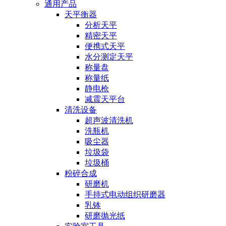
通用产品
天平衡器
分析天平
精密天平
便携式天平
水分测定天平
称量盘
称量纸
静电枪
减震天平台
清洗设备
超声波清洗机
洗瓶机
吸尘器
垃圾袋
垃圾桶
粉碎合成
研磨机
手持式电动组织研磨器
乳钵
研磨抛光纸