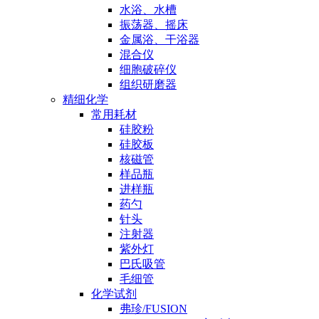
水浴、水槽
振荡器、摇床
金属浴、干浴器
混合仪
细胞破碎仪
组织研磨器
精细化学
常用耗材
硅胶粉
硅胶板
核磁管
样品瓶
进样瓶
药勺
针头
注射器
紫外灯
巴氏吸管
毛细管
化学试剂
弗珍/FUSION