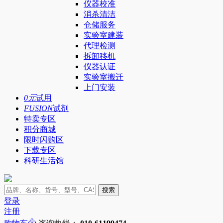
仪器校准
消杀清洁
仓储服务
实验室建装
代理检测
拆卸移机
仪器认证
实验室搬迁
上门安装
0元
试用
FUSION
试剂
特卖专区
积分商城
限时闪购区
下载专区
科研生活馆
搜索
登录
注册
0