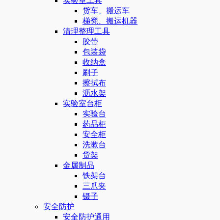
实验室工具
货车、搬运车
梯凳、搬运机器
清理整理工具
胶带
包装袋
收纳盒
刷子
擦拭布
沥水架
实验室台柜
实验台
药品柜
安全柜
洗漱台
货架
金属制品
铁架台
三爪夹
镊子
安全防护
安全防护通用