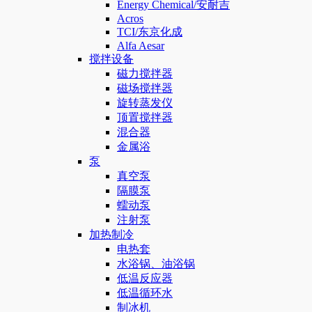
Energy Chemical/安耐吉
Acros
TCI/东京化成
Alfa Aesar
搅拌设备
磁力搅拌器
磁场搅拌器
旋转蒸发仪
顶置搅拌器
混合器
金属浴
泵
真空泵
隔膜泵
蠕动泵
注射泵
加热制冷
电热套
水浴锅、油浴锅
低温反应器
低温循环水
制冰机