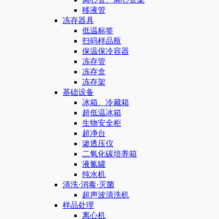
移液管
冻存器具
低温标签
扫码样品瓶
保温保冷容器
冻存管
冻存盒
冻存架
基础设备
冰箱、冷藏箱
超低温冰箱
生物安全柜
超净台
渗透压仪
二氧化碳培养箱
液氮罐
纯水机
清洗·消毒·灭菌
超声波清洗机
样品处理
离心机