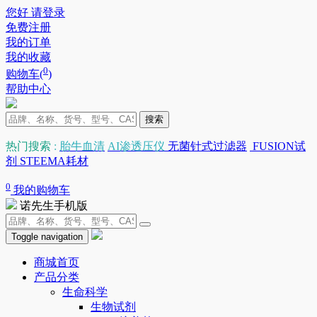
您好 请登录
免费注册
我的订单
我的收藏
0
购物车(
)
帮助中心
搜索
热门搜索
:
胎牛血清
AI渗透压仪
无菌针式过滤器
FUSION试
剂
STEEMA耗材
0
我的购物车
诺先生手机版
Toggle navigation
商城首页
产品分类
生命科学
生物试剂