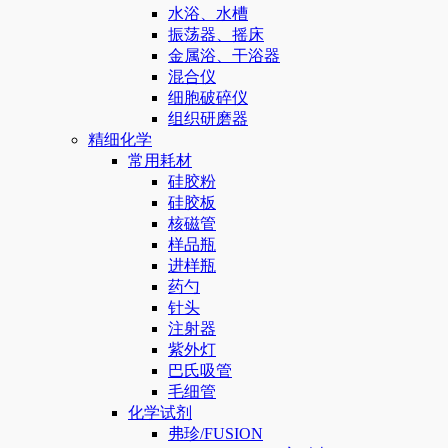
水浴、水槽
振荡器、摇床
金属浴、干浴器
混合仪
细胞破碎仪
组织研磨器
精细化学
常用耗材
硅胶粉
硅胶板
核磁管
样品瓶
进样瓶
药勺
针头
注射器
紫外灯
巴氏吸管
毛细管
化学试剂
弗珍/FUSION