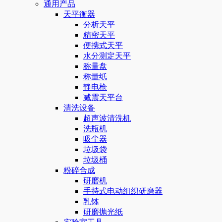
通用产品
天平衡器
分析天平
精密天平
便携式天平
水分测定天平
称量盘
称量纸
静电枪
减震天平台
清洗设备
超声波清洗机
洗瓶机
吸尘器
垃圾袋
垃圾桶
粉碎合成
研磨机
手持式电动组织研磨器
乳钵
研磨抛光纸