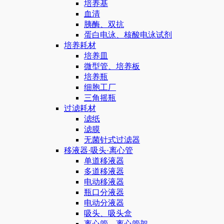
培养基
血清
胰酶、双抗
蛋白电泳、核酸电泳试剂
培养耗材
培养皿
微型管、培养板
培养瓶
细胞工厂
三角摇瓶
过滤耗材
滤纸
滤膜
无菌针式过滤器
移液器·吸头·离心管
单道移液器
多道移液器
电动移液器
瓶口分液器
电动分液器
吸头、吸头盒
离心管、离心管架