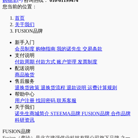
购物车(
)
咨询热线：
010-61199474
您当前的位置：
首页
关于我们
FUSION品牌
新手入门
会员制度
购物指南
我的诺先生
交易条款
支付说明
付款周期
付款方式
账户管理
发票制度
配送说明
商品验货
售后服务
退换货政策
退换货流程
退款说明
运费计算规则
帮助中心
用户注册
找回密码
联系客服
关于我们
诺先生商城简介
STEEMA品牌
FUSION品牌
合作品牌
科研资讯
FUSION品牌
Fusion（弗珍）是北京建强伟业科技有限公司旗下品牌 之一，