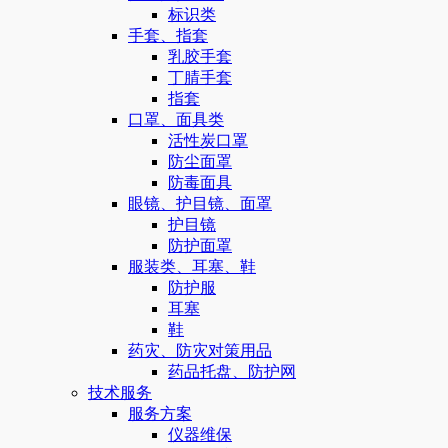
标识类
手套、指套
乳胶手套
丁腈手套
指套
口罩、面具类
活性炭口罩
防尘面罩
防毒面具
眼镜、护目镜、面罩
护目镜
防护面罩
服装类、耳塞、鞋
防护服
耳塞
鞋
药灾、防灾对策用品
药品托盘、防护网
技术服务
服务方案
仪器维保