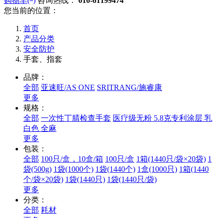
购物车(
)
咨询热线：
010-61199474
您当前的位置：
首页
产品分类
安全防护
手套、指套
品牌：
全部
亚速旺/AS ONE
SRITRANG/施睿康
更多
规格：
全部
一次性丁腈检查手套
医疗级无粉 5.8克专利涂层 乳
白色 全麻
更多
包装：
全部
100只/盒，10盒/箱
100只/盒
1箱(1440只/袋×20袋)
1
袋(500g)
1袋(1000个)
1袋(1440个)
1盒(1000只)
1箱(1440
个/袋×20袋)
1袋(1440只)
1袋(1440只/袋)
更多
分类：
全部
耗材