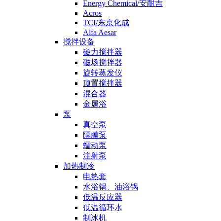
Energy Chemical/安耐吉
Acros
TCI/东京化成
Alfa Aesar
搅拌设备
磁力搅拌器
磁场搅拌器
旋转蒸发仪
顶置搅拌器
混合器
金属浴
泵
真空泵
隔膜泵
蠕动泵
注射泵
加热制冷
电热套
水浴锅、油浴锅
低温反应器
低温循环水
制冰机