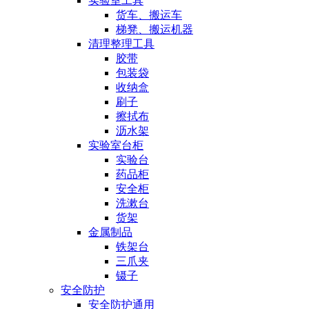
实验室工具
货车、搬运车
梯凳、搬运机器
清理整理工具
胶带
包装袋
收纳盒
刷子
擦拭布
沥水架
实验室台柜
实验台
药品柜
安全柜
洗漱台
货架
金属制品
铁架台
三爪夹
镊子
安全防护
安全防护通用