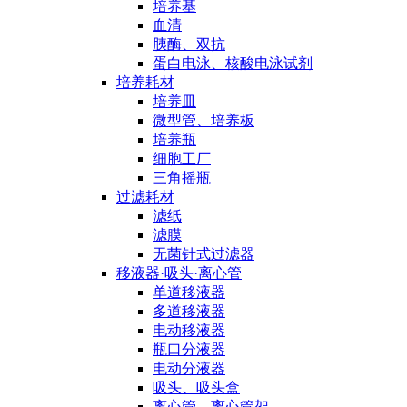
培养基
血清
胰酶、双抗
蛋白电泳、核酸电泳试剂
培养耗材
培养皿
微型管、培养板
培养瓶
细胞工厂
三角摇瓶
过滤耗材
滤纸
滤膜
无菌针式过滤器
移液器·吸头·离心管
单道移液器
多道移液器
电动移液器
瓶口分液器
电动分液器
吸头、吸头盒
离心管、离心管架