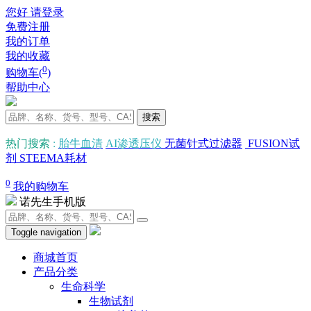
您好 请登录
免费注册
我的订单
我的收藏
0
购物车(
)
帮助中心
搜索
热门搜索
:
胎牛血清
AI渗透压仪
无菌针式过滤器
FUSION试
剂
STEEMA耗材
0
我的购物车
诺先生手机版
Toggle navigation
商城首页
产品分类
生命科学
生物试剂