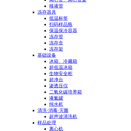
移液管
冻存器具
低温标签
扫码样品瓶
保温保冷容器
冻存管
冻存盒
冻存架
基础设备
冰箱、冷藏箱
超低温冰箱
生物安全柜
超净台
渗透压仪
二氧化碳培养箱
液氮罐
纯水机
清洗·消毒·灭菌
超声波清洗机
样品处理
离心机