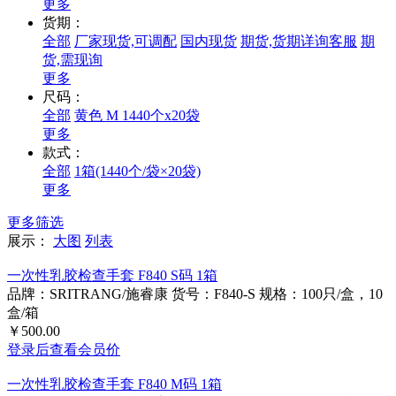
更多
货期：
全部
厂家现货,可调配
国内现货
期货,货期详询客服
期
货,需现询
更多
尺码：
全部
黄色 M 1440个x20袋
更多
款式：
全部
1箱(1440个/袋×20袋)
更多
更多筛选
展示：
大图
列表
一次性乳胶检查手套 F840 S码 1箱
品牌：SRITRANG/施睿康
货号：F840-S
规格：100只/盒，10
盒/箱
￥500.00
登录后查看会员价
一次性乳胶检查手套 F840 M码 1箱