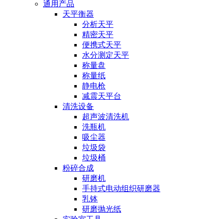
通用产品
天平衡器
分析天平
精密天平
便携式天平
水分测定天平
称量盘
称量纸
静电枪
减震天平台
清洗设备
超声波清洗机
洗瓶机
吸尘器
垃圾袋
垃圾桶
粉碎合成
研磨机
手持式电动组织研磨器
乳钵
研磨抛光纸