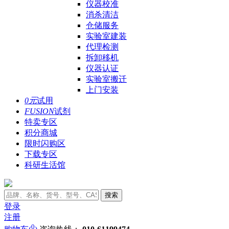
仪器校准
消杀清洁
仓储服务
实验室建装
代理检测
拆卸移机
仪器认证
实验室搬迁
上门安装
0元
试用
FUSION
试剂
特卖专区
积分商城
限时闪购区
下载专区
科研生活馆
搜索
登录
注册
0