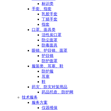
标识类
手套、指套
乳胶手套
丁腈手套
指套
口罩、面具类
活性炭口罩
防尘面罩
防毒面具
眼镜、护目镜、面罩
护目镜
防护面罩
服装类、耳塞、鞋
防护服
耳塞
鞋
药灾、防灾对策用品
药品托盘、防护网
技术服务
服务方案
仪器维保