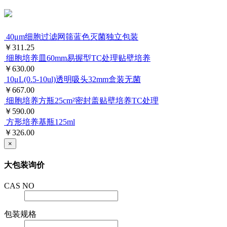
40μm细胞过滤网筛蓝色灭菌独立包装
￥311.25
细胞培养皿60mm易握型TC处理贴壁培养
￥630.00
10μL(0.5-10ul)透明吸头32mm盒装无菌
￥667.00
细胞培养方瓶25cm²密封盖贴壁培养TC处理
￥590.00
方形培养基瓶125ml
￥326.00
×
大包装询价
CAS NO
包装规格