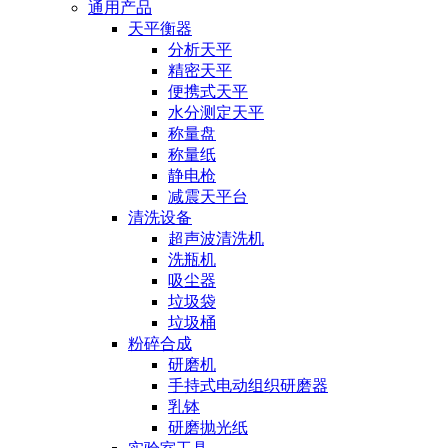
通用产品
天平衡器
分析天平
精密天平
便携式天平
水分测定天平
称量盘
称量纸
静电枪
减震天平台
清洗设备
超声波清洗机
洗瓶机
吸尘器
垃圾袋
垃圾桶
粉碎合成
研磨机
手持式电动组织研磨器
乳钵
研磨抛光纸