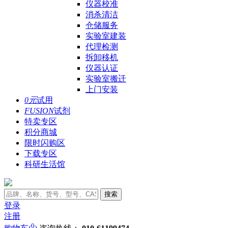
仪器校准
消杀清洁
仓储服务
实验室建装
代理检测
拆卸移机
仪器认证
实验室搬迁
上门安装
0元
试用
FUSION
试剂
特卖专区
积分商城
限时闪购区
下载专区
科研生活馆
搜索
登录
注册
0