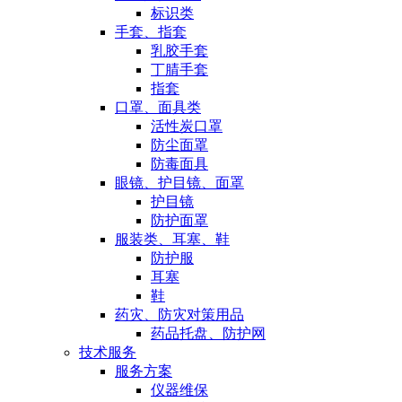
标识类
手套、指套
乳胶手套
丁腈手套
指套
口罩、面具类
活性炭口罩
防尘面罩
防毒面具
眼镜、护目镜、面罩
护目镜
防护面罩
服装类、耳塞、鞋
防护服
耳塞
鞋
药灾、防灾对策用品
药品托盘、防护网
技术服务
服务方案
仪器维保