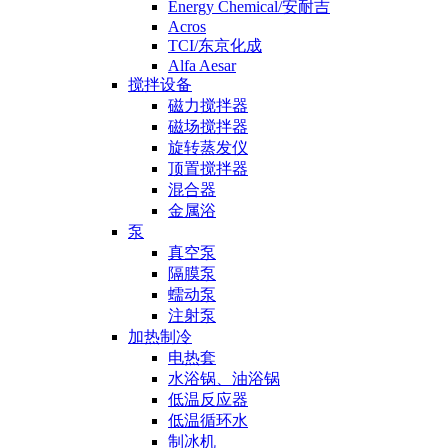
Energy Chemical/安耐吉
Acros
TCI/东京化成
Alfa Aesar
搅拌设备
磁力搅拌器
磁场搅拌器
旋转蒸发仪
顶置搅拌器
混合器
金属浴
泵
真空泵
隔膜泵
蠕动泵
注射泵
加热制冷
电热套
水浴锅、油浴锅
低温反应器
低温循环水
制冰机