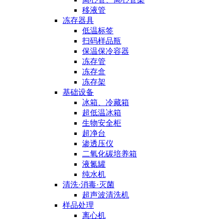
移液管
冻存器具
低温标签
扫码样品瓶
保温保冷容器
冻存管
冻存盒
冻存架
基础设备
冰箱、冷藏箱
超低温冰箱
生物安全柜
超净台
渗透压仪
二氧化碳培养箱
液氮罐
纯水机
清洗·消毒·灭菌
超声波清洗机
样品处理
离心机