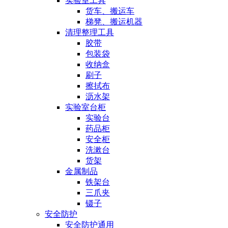
实验室工具
货车、搬运车
梯凳、搬运机器
清理整理工具
胶带
包装袋
收纳盒
刷子
擦拭布
沥水架
实验室台柜
实验台
药品柜
安全柜
洗漱台
货架
金属制品
铁架台
三爪夹
镊子
安全防护
安全防护通用