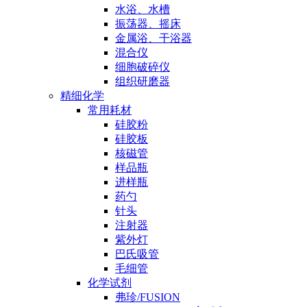
水浴、水槽
振荡器、摇床
金属浴、干浴器
混合仪
细胞破碎仪
组织研磨器
精细化学
常用耗材
硅胶粉
硅胶板
核磁管
样品瓶
进样瓶
药勺
针头
注射器
紫外灯
巴氏吸管
毛细管
化学试剂
弗珍/FUSION