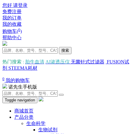
您好 请登录
免费注册
我的订单
我的收藏
0
购物车(
)
帮助中心
搜索
热门搜索
:
胎牛血清
AI渗透压仪
无菌针式过滤器
FUSION试
剂
STEEMA耗材
0
我的购物车
诺先生手机版
Toggle navigation
商城首页
产品分类
生命科学
生物试剂