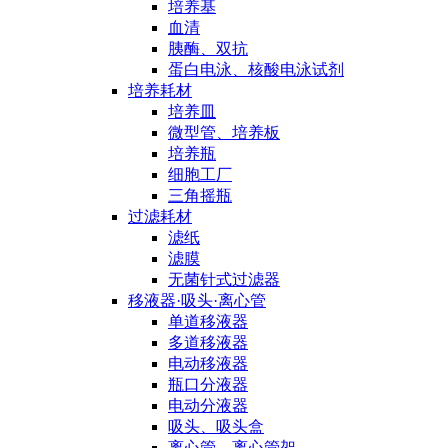
培养基
血清
胰酶、双抗
蛋白电泳、核酸电泳试剂
培养耗材
培养皿
微型管、培养板
培养瓶
细胞工厂
三角摇瓶
过滤耗材
滤纸
滤膜
无菌针式过滤器
移液器·吸头·离心管
单道移液器
多道移液器
电动移液器
瓶口分液器
电动分液器
吸头、吸头盒
离心管、离心管架