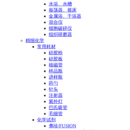
水浴、水槽
振荡器、摇床
金属浴、干浴器
混合仪
细胞破碎仪
组织研磨器
精细化学
常用耗材
硅胶粉
硅胶板
核磁管
样品瓶
进样瓶
药勺
针头
注射器
紫外灯
巴氏吸管
毛细管
化学试剂
弗珍/FUSION