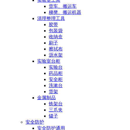
实验室工具
货车、搬运车
梯凳、搬运机器
清理整理工具
胶带
包装袋
收纳盒
刷子
擦拭布
沥水架
实验室台柜
实验台
药品柜
安全柜
洗漱台
货架
金属制品
铁架台
三爪夹
镊子
安全防护
安全防护通用