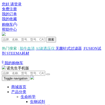
您好 请登录
免费注册
我的订单
我的收藏
0
购物车(
)
帮助中心
搜索
热门搜索
:
胎牛血清
AI渗透压仪
无菌针式过滤器
FUSION试
剂
STEEMA耗材
0
我的购物车
诺先生手机版
Toggle navigation
商城首页
产品分类
生命科学
生物试剂