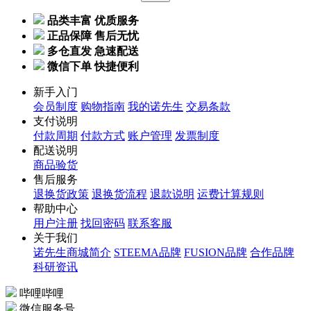
品类丰富 优质服务
正品保障 售后无忧
多仓直发 急速配送
微信下单 快捷便利
新手入门
会员制度
购物指南
我的诺先生
交易条款
支付说明
付款周期
付款方式
账户管理
发票制度
配送说明
商品验货
售后服务
退换货政策
退换货流程
退款说明
运费计算规则
帮助中心
用户注册
找回密码
联系客服
关于我们
诺先生商城简介
STEEMA品牌
FUSION品牌
合作品牌
科研资讯
哔哩哔哩
微信服务号