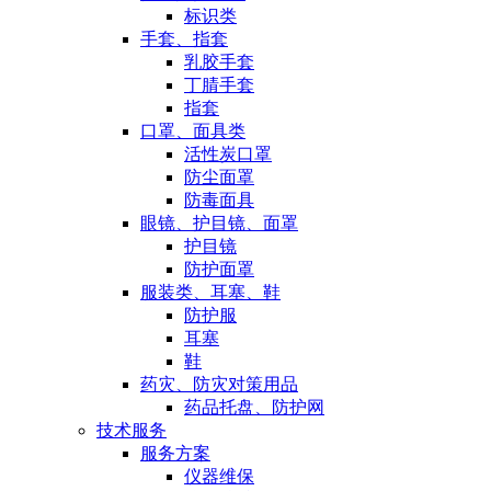
标识类
手套、指套
乳胶手套
丁腈手套
指套
口罩、面具类
活性炭口罩
防尘面罩
防毒面具
眼镜、护目镜、面罩
护目镜
防护面罩
服装类、耳塞、鞋
防护服
耳塞
鞋
药灾、防灾对策用品
药品托盘、防护网
技术服务
服务方案
仪器维保