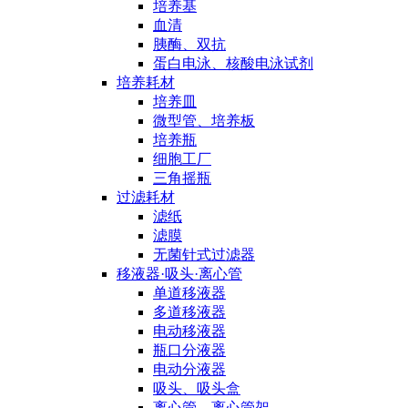
培养基
血清
胰酶、双抗
蛋白电泳、核酸电泳试剂
培养耗材
培养皿
微型管、培养板
培养瓶
细胞工厂
三角摇瓶
过滤耗材
滤纸
滤膜
无菌针式过滤器
移液器·吸头·离心管
单道移液器
多道移液器
电动移液器
瓶口分液器
电动分液器
吸头、吸头盒
离心管、离心管架