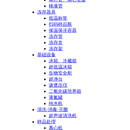
移液管
冻存器具
低温标签
扫码样品瓶
保温保冷容器
冻存管
冻存盒
冻存架
基础设备
冰箱、冷藏箱
超低温冰箱
生物安全柜
超净台
渗透压仪
二氧化碳培养箱
液氮罐
纯水机
清洗·消毒·灭菌
超声波清洗机
样品处理
离心机