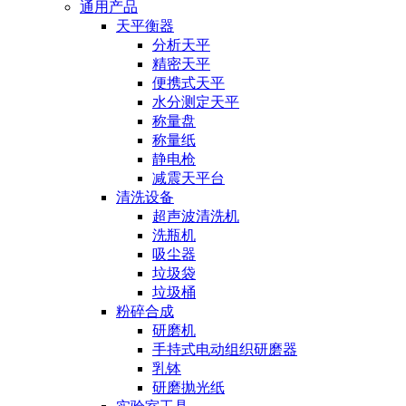
通用产品
天平衡器
分析天平
精密天平
便携式天平
水分测定天平
称量盘
称量纸
静电枪
减震天平台
清洗设备
超声波清洗机
洗瓶机
吸尘器
垃圾袋
垃圾桶
粉碎合成
研磨机
手持式电动组织研磨器
乳钵
研磨抛光纸