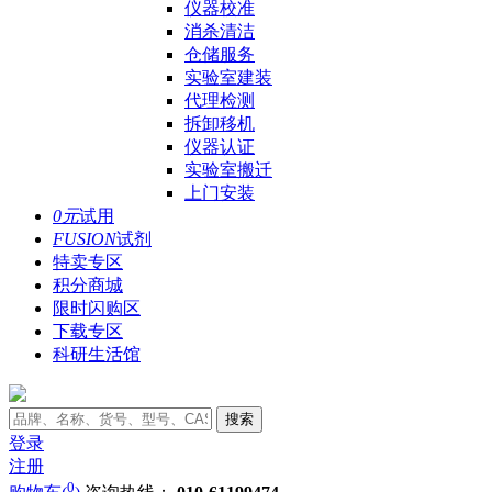
仪器校准
消杀清洁
仓储服务
实验室建装
代理检测
拆卸移机
仪器认证
实验室搬迁
上门安装
0元
试用
FUSION
试剂
特卖专区
积分商城
限时闪购区
下载专区
科研生活馆
搜索
登录
注册
0