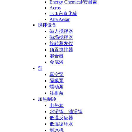
Energy Chemical/安耐吉
Acros
TCI/东京化成
Alfa Aesar
搅拌设备
磁力搅拌器
磁场搅拌器
旋转蒸发仪
顶置搅拌器
混合器
金属浴
泵
真空泵
隔膜泵
蠕动泵
注射泵
加热制冷
电热套
水浴锅、油浴锅
低温反应器
低温循环水
制冰机