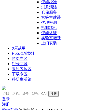
仪器校准
消杀清洁
仓储服务
实验室建装
代理检测
拆卸移机
仪器认证
实验室搬迁
上门安装
0元
试用
FUSION
试剂
特卖专区
积分商城
限时闪购区
下载专区
科研生活馆
搜索
登录
注册
0