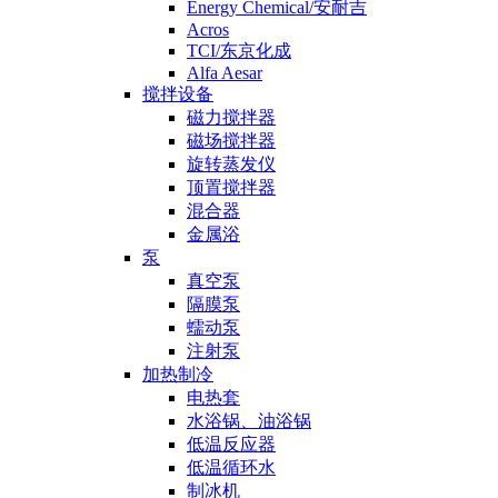
Energy Chemical/安耐吉
Acros
TCI/东京化成
Alfa Aesar
搅拌设备
磁力搅拌器
磁场搅拌器
旋转蒸发仪
顶置搅拌器
混合器
金属浴
泵
真空泵
隔膜泵
蠕动泵
注射泵
加热制冷
电热套
水浴锅、油浴锅
低温反应器
低温循环水
制冰机