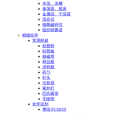
水浴、水槽
振荡器、摇床
金属浴、干浴器
混合仪
细胞破碎仪
组织研磨器
精细化学
常用耗材
硅胶粉
硅胶板
核磁管
样品瓶
进样瓶
药勺
针头
注射器
紫外灯
巴氏吸管
毛细管
化学试剂
弗珍/FUSION