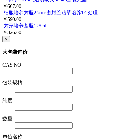
￥667.00
细胞培养方瓶25cm²密封盖贴壁培养TC处理
￥590.00
方形培养基瓶125ml
￥326.00
×
大包装询价
CAS NO
包装规格
纯度
数量
单位名称