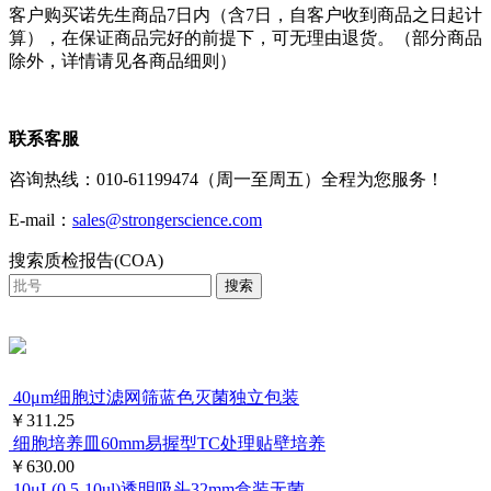
客户购买诺先生商品7日内（含7日，自客户收到商品之日起计
算），在保证商品完好的前提下，可无理由退货。（部分商品
除外，详情请见各商品细则）
联系客服
咨询热线：010-61199474（周一至周五）全程为您服务！
E-mail：
sales@strongerscience.com
搜索质检报告(COA)
搜索
40μm细胞过滤网筛蓝色灭菌独立包装
￥311.25
细胞培养皿60mm易握型TC处理贴壁培养
￥630.00
10μL(0.5-10ul)透明吸头32mm盒装无菌