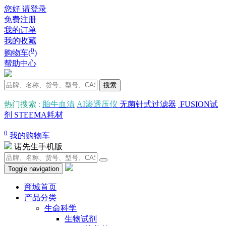
您好 请登录
免费注册
我的订单
我的收藏
0
购物车(
)
帮助中心
搜索
热门搜索
:
胎牛血清
AI渗透压仪
无菌针式过滤器
FUSION试
剂
STEEMA耗材
0
我的购物车
诺先生手机版
Toggle navigation
商城首页
产品分类
生命科学
生物试剂