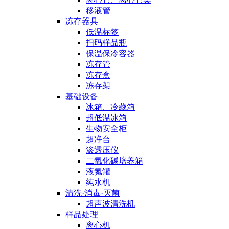
移液管
冻存器具
低温标签
扫码样品瓶
保温保冷容器
冻存管
冻存盒
冻存架
基础设备
冰箱、冷藏箱
超低温冰箱
生物安全柜
超净台
渗透压仪
二氧化碳培养箱
液氮罐
纯水机
清洗·消毒·灭菌
超声波清洗机
样品处理
离心机