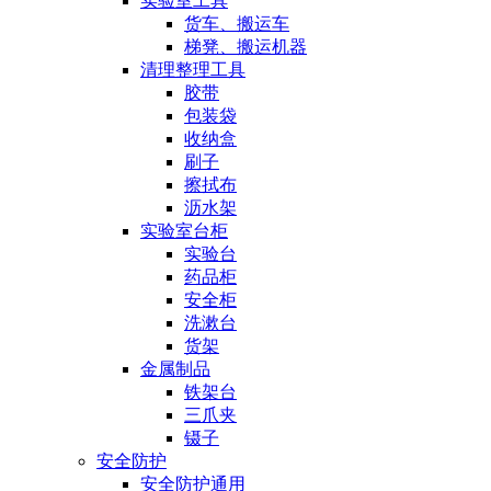
实验室工具
货车、搬运车
梯凳、搬运机器
清理整理工具
胶带
包装袋
收纳盒
刷子
擦拭布
沥水架
实验室台柜
实验台
药品柜
安全柜
洗漱台
货架
金属制品
铁架台
三爪夹
镊子
安全防护
安全防护通用