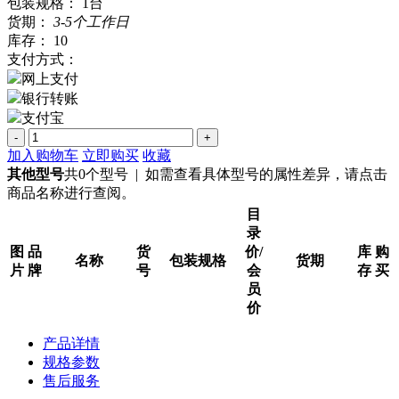
包装规格：
1台
货期：
3-5个工作日
库存：
10
支付方式：
网上支付
银行转账
支付宝
-
+
加入购物车
立即购买
收藏
其他型号
共0个型号 | 如需查看具体型号的属性差异，请点击
商品名称进行查阅。
目
录
图
品
货
价/
库
购
名称
包装规格
货期
片
牌
号
会
存
买
员
价
产品详情
规格参数
售后服务