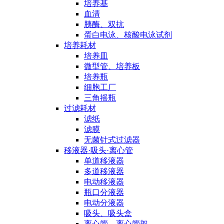
培养基
血清
胰酶、双抗
蛋白电泳、核酸电泳试剂
培养耗材
培养皿
微型管、培养板
培养瓶
细胞工厂
三角摇瓶
过滤耗材
滤纸
滤膜
无菌针式过滤器
移液器·吸头·离心管
单道移液器
多道移液器
电动移液器
瓶口分液器
电动分液器
吸头、吸头盒
离心管、离心管架