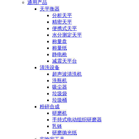
通用产品
天平衡器
分析天平
精密天平
便携式天平
水分测定天平
称量盘
称量纸
静电枪
减震天平台
清洗设备
超声波清洗机
洗瓶机
吸尘器
垃圾袋
垃圾桶
粉碎合成
研磨机
手持式电动组织研磨器
乳钵
研磨抛光纸