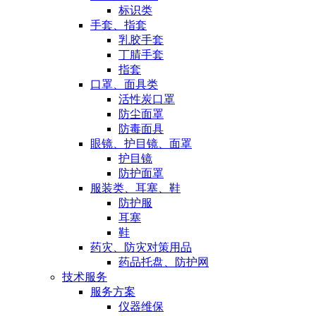
标识类
手套、指套
乳胶手套
丁腈手套
指套
口罩、面具类
活性炭口罩
防尘面罩
防毒面具
眼镜、护目镜、面罩
护目镜
防护面罩
服装类、耳塞、鞋
防护服
耳塞
鞋
药灾、防灾对策用品
药品托盘、防护网
技术服务
服务方案
仪器维保