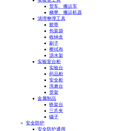
实验室工具
货车、搬运车
梯凳、搬运机器
清理整理工具
胶带
包装袋
收纳盒
刷子
擦拭布
沥水架
实验室台柜
实验台
药品柜
安全柜
洗漱台
货架
金属制品
铁架台
三爪夹
镊子
安全防护
安全防护通用