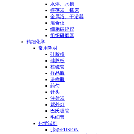
水浴、水槽
振荡器、摇床
金属浴、干浴器
混合仪
细胞破碎仪
组织研磨器
精细化学
常用耗材
硅胶粉
硅胶板
核磁管
样品瓶
进样瓶
药勺
针头
注射器
紫外灯
巴氏吸管
毛细管
化学试剂
弗珍/FUSION