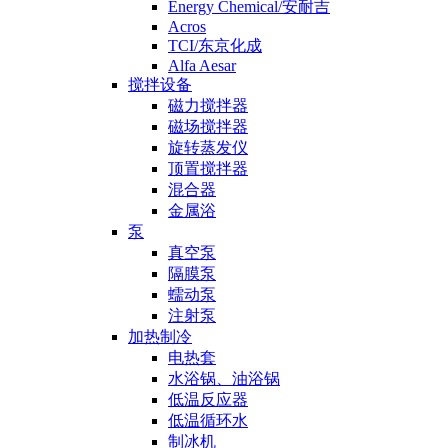
Energy Chemical/安耐吉
Acros
TCI/东京化成
Alfa Aesar
搅拌设备
磁力搅拌器
磁场搅拌器
旋转蒸发仪
顶置搅拌器
混合器
金属浴
泵
真空泵
隔膜泵
蠕动泵
注射泵
加热制冷
电热套
水浴锅、油浴锅
低温反应器
低温循环水
制冰机