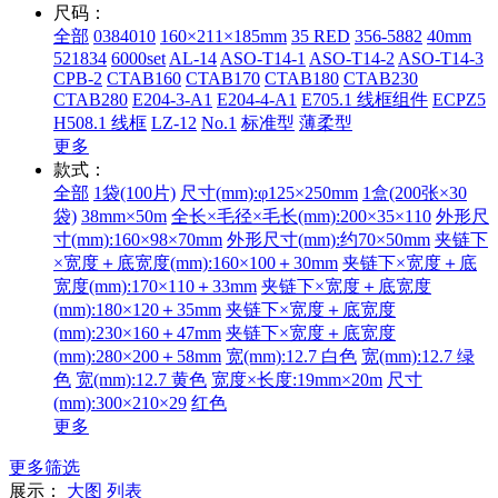
尺码：
全部
0384010
160×211×185mm
35 RED
356-5882
40mm
521834
6000set
AL-14
ASO-T14-1
ASO-T14-2
ASO-T14-3
CPB-2
CTAB160
CTAB170
CTAB180
CTAB230
CTAB280
E204-3-A1
E204-4-A1
E705.1 线框组件
ECPZ5
H508.1 线框
LZ-12
No.1
标准型
薄柔型
更多
款式：
全部
1袋(100片)
尺寸(mm):φ125×250mm
1盒(200张×30
袋)
38mm×50m
全长×毛径×毛长(mm):200×35×110
外形尺
寸(mm):160×98×70mm
外形尺寸(mm):约70×50mm
夹链下
×宽度＋底宽度(mm):160×100＋30mm
夹链下×宽度＋底
宽度(mm):170×110＋33mm
夹链下×宽度＋底宽度
(mm):180×120＋35mm
夹链下×宽度＋底宽度
(mm):230×160＋47mm
夹链下×宽度＋底宽度
(mm):280×200＋58mm
宽(mm):12.7 白色
宽(mm):12.7 绿
色
宽(mm):12.7 黄色
宽度×长度:19mm×20m
尺寸
(mm):300×210×29
红色
更多
更多筛选
展示：
大图
列表