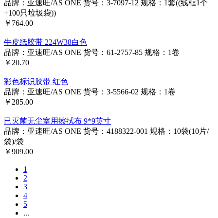
品牌：亚速旺/AS ONE
货号：3-7097-12
规格：1套((线框1个
+100只垃圾袋))
￥764.00
牛皮纸胶带 224W38白色
品牌：亚速旺/AS ONE
货号：61-2757-85
规格：1卷
￥20.70
彩色标识胶带 红色
品牌：亚速旺/AS ONE
货号：3-5566-02
规格：1卷
￥285.00
已灭菌无尘室用擦拭布 9*9英寸
品牌：亚速旺/AS ONE
货号：4188322-001
规格：10袋(10片/
袋)/袋
￥909.00
1
2
3
4
5
...