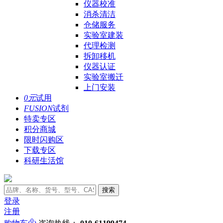
仪器校准
消杀清洁
仓储服务
实验室建装
代理检测
拆卸移机
仪器认证
实验室搬迁
上门安装
0元
试用
FUSION
试剂
特卖专区
积分商城
限时闪购区
下载专区
科研生活馆
搜索
登录
注册
0