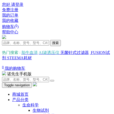
您好 请登录
免费注册
我的订单
我的收藏
0
购物车(
)
帮助中心
搜索
热门搜索
:
胎牛血清
AI渗透压仪
无菌针式过滤器
FUSION试
剂
STEEMA耗材
0
我的购物车
诺先生手机版
Toggle navigation
商城首页
产品分类
生命科学
生物试剂