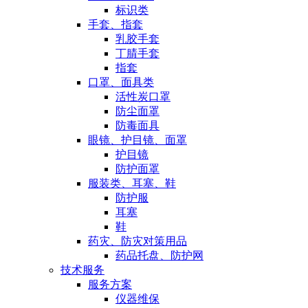
标识类
手套、指套
乳胶手套
丁腈手套
指套
口罩、面具类
活性炭口罩
防尘面罩
防毒面具
眼镜、护目镜、面罩
护目镜
防护面罩
服装类、耳塞、鞋
防护服
耳塞
鞋
药灾、防灾对策用品
药品托盘、防护网
技术服务
服务方案
仪器维保