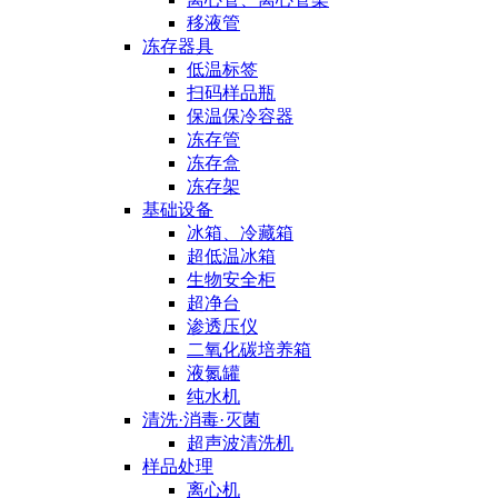
移液管
冻存器具
低温标签
扫码样品瓶
保温保冷容器
冻存管
冻存盒
冻存架
基础设备
冰箱、冷藏箱
超低温冰箱
生物安全柜
超净台
渗透压仪
二氧化碳培养箱
液氮罐
纯水机
清洗·消毒·灭菌
超声波清洗机
样品处理
离心机