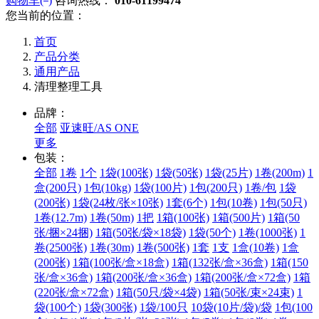
购物车(
)
咨询热线：
010-61199474
您当前的位置：
首页
产品分类
通用产品
清理整理工具
品牌：
全部
亚速旺/AS ONE
更多
包装：
全部
1卷
1个
1袋(100张)
1袋(50张)
1袋(25片)
1卷(200m)
1
盒(200只)
1包(10kg)
1袋(100片)
1包(200只)
1卷/包
1袋
(200张)
1袋(24枚/张×10张)
1套(6个)
1包(10卷)
1包(50只)
1卷(12.7m)
1卷(50m)
1把
1箱(100张)
1箱(500片)
1箱(50
张/捆×24捆)
1箱(50张/袋×18袋)
1袋(50个)
1卷(1000张)
1
卷(2500张)
1卷(30m)
1卷(500张)
1套
1支
1盒(10卷)
1盒
(200张)
1箱(100张/盒×18盒)
1箱(132张/盒×36盒)
1箱(150
张/盒×36盒)
1箱(200张/盒×36盒)
1箱(200张/盒×72盒)
1箱
(220张/盒×72盒)
1箱(50只/袋×4袋)
1箱(50张/束×24束)
1
袋(100个)
1袋(300张)
1袋/100只
10袋(10片/袋)/袋
1包(100