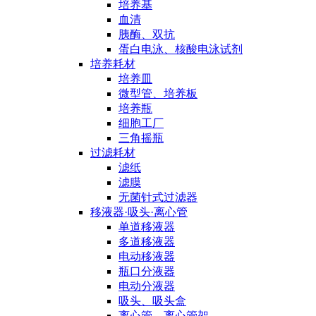
培养基
血清
胰酶、双抗
蛋白电泳、核酸电泳试剂
培养耗材
培养皿
微型管、培养板
培养瓶
细胞工厂
三角摇瓶
过滤耗材
滤纸
滤膜
无菌针式过滤器
移液器·吸头·离心管
单道移液器
多道移液器
电动移液器
瓶口分液器
电动分液器
吸头、吸头盒
离心管、离心管架