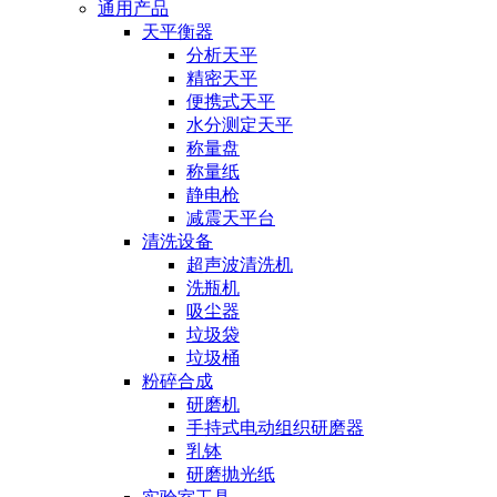
通用产品
天平衡器
分析天平
精密天平
便携式天平
水分测定天平
称量盘
称量纸
静电枪
减震天平台
清洗设备
超声波清洗机
洗瓶机
吸尘器
垃圾袋
垃圾桶
粉碎合成
研磨机
手持式电动组织研磨器
乳钵
研磨抛光纸