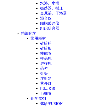
水浴、水槽
振荡器、摇床
金属浴、干浴器
混合仪
细胞破碎仪
组织研磨器
精细化学
常用耗材
硅胶粉
硅胶板
核磁管
样品瓶
进样瓶
药勺
针头
注射器
紫外灯
巴氏吸管
毛细管
化学试剂
弗珍/FUSION