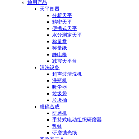
通用产品
天平衡器
分析天平
精密天平
便携式天平
水分测定天平
称量盘
称量纸
静电枪
减震天平台
清洗设备
超声波清洗机
洗瓶机
吸尘器
垃圾袋
垃圾桶
粉碎合成
研磨机
手持式电动组织研磨器
乳钵
研磨抛光纸