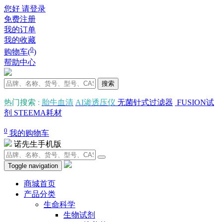
您好 请登录
免费注册
我的订单
我的收藏
0
购物车(
)
帮助中心
搜索
热门搜索
:
胎牛血清
AI渗透压仪
无菌针式过滤器
FUSION试
剂
STEEMA耗材
0
我的购物车
诺先生手机版
Toggle navigation
商城首页
产品分类
生命科学
生物试剂