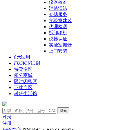
仪器校准
消杀清洁
仓储服务
实验室建装
代理检测
拆卸移机
仪器认证
实验室搬迁
上门安装
0元
试用
FUSION
试剂
特卖专区
积分商城
限时闪购区
下载专区
科研生活馆
搜索
登录
注册
0