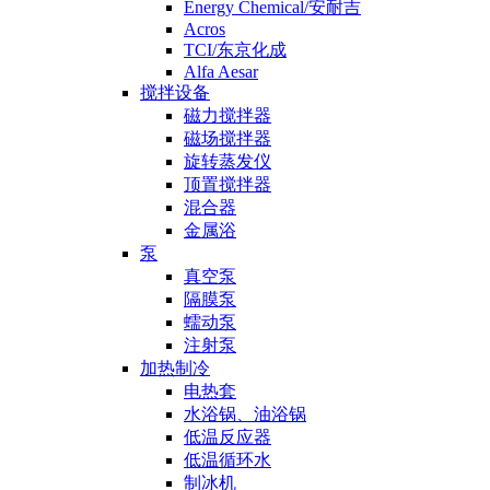
Energy Chemical/安耐吉
Acros
TCI/东京化成
Alfa Aesar
搅拌设备
磁力搅拌器
磁场搅拌器
旋转蒸发仪
顶置搅拌器
混合器
金属浴
泵
真空泵
隔膜泵
蠕动泵
注射泵
加热制冷
电热套
水浴锅、油浴锅
低温反应器
低温循环水
制冰机