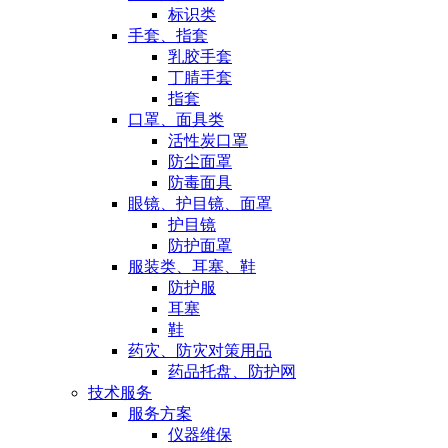
标识类
手套、指套
乳胶手套
丁腈手套
指套
口罩、面具类
活性炭口罩
防尘面罩
防毒面具
眼镜、护目镜、面罩
护目镜
防护面罩
服装类、耳塞、鞋
防护服
耳塞
鞋
药灾、防灾对策用品
药品托盘、防护网
技术服务
服务方案
仪器维保