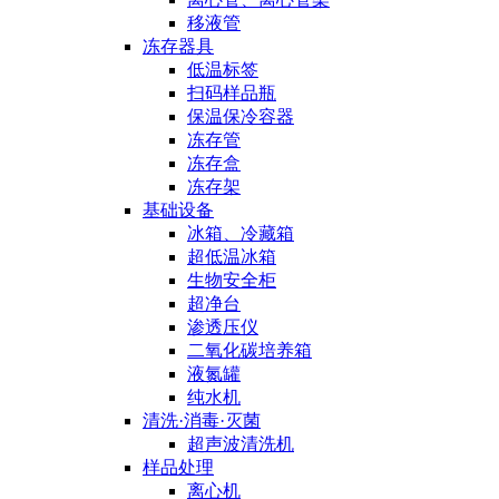
移液管
冻存器具
低温标签
扫码样品瓶
保温保冷容器
冻存管
冻存盒
冻存架
基础设备
冰箱、冷藏箱
超低温冰箱
生物安全柜
超净台
渗透压仪
二氧化碳培养箱
液氮罐
纯水机
清洗·消毒·灭菌
超声波清洗机
样品处理
离心机