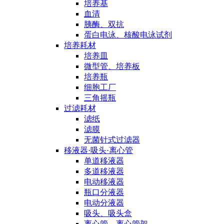
培养基
血清
胰酶、双抗
蛋白电泳、核酸电泳试剂
培养耗材
培养皿
微型管、培养板
培养瓶
细胞工厂
三角摇瓶
过滤耗材
滤纸
滤膜
无菌针式过滤器
移液器·吸头·离心管
单道移液器
多道移液器
电动移液器
瓶口分液器
电动分液器
吸头、吸头盒
离心管、离心管架