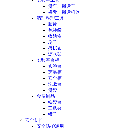
实验室工具
货车、搬运车
梯凳、搬运机器
清理整理工具
胶带
包装袋
收纳盒
刷子
擦拭布
沥水架
实验室台柜
实验台
药品柜
安全柜
洗漱台
货架
金属制品
铁架台
三爪夹
镊子
安全防护
安全防护通用