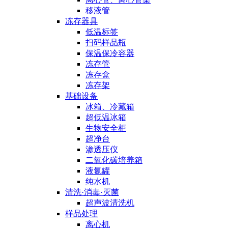
移液管
冻存器具
低温标签
扫码样品瓶
保温保冷容器
冻存管
冻存盒
冻存架
基础设备
冰箱、冷藏箱
超低温冰箱
生物安全柜
超净台
渗透压仪
二氧化碳培养箱
液氮罐
纯水机
清洗·消毒·灭菌
超声波清洗机
样品处理
离心机