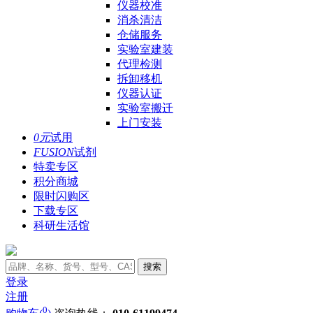
仪器校准
消杀清洁
仓储服务
实验室建装
代理检测
拆卸移机
仪器认证
实验室搬迁
上门安装
0元
试用
FUSION
试剂
特卖专区
积分商城
限时闪购区
下载专区
科研生活馆
搜索
登录
注册
0