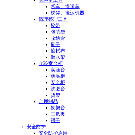
实验室工具
货车、搬运车
梯凳、搬运机器
清理整理工具
胶带
包装袋
收纳盒
刷子
擦拭布
沥水架
实验室台柜
实验台
药品柜
安全柜
洗漱台
货架
金属制品
铁架台
三爪夹
镊子
安全防护
安全防护通用