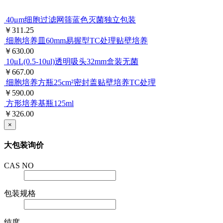
40μm细胞过滤网筛蓝色灭菌独立包装
￥311.25
细胞培养皿60mm易握型TC处理贴壁培养
￥630.00
10μL(0.5-10ul)透明吸头32mm盒装无菌
￥667.00
细胞培养方瓶25cm²密封盖贴壁培养TC处理
￥590.00
方形培养基瓶125ml
￥326.00
×
大包装询价
CAS NO
包装规格