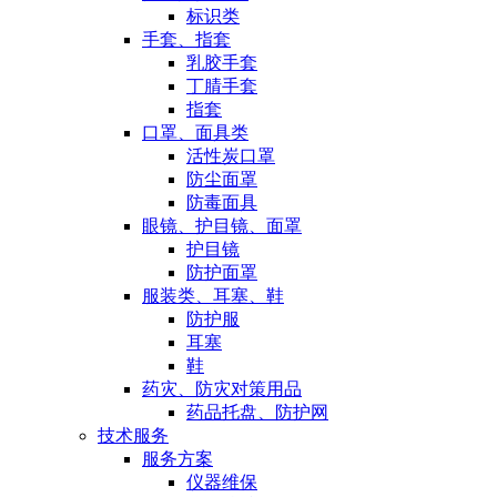
标识类
手套、指套
乳胶手套
丁腈手套
指套
口罩、面具类
活性炭口罩
防尘面罩
防毒面具
眼镜、护目镜、面罩
护目镜
防护面罩
服装类、耳塞、鞋
防护服
耳塞
鞋
药灾、防灾对策用品
药品托盘、防护网
技术服务
服务方案
仪器维保