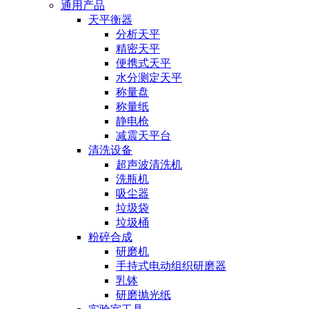
通用产品
天平衡器
分析天平
精密天平
便携式天平
水分测定天平
称量盘
称量纸
静电枪
减震天平台
清洗设备
超声波清洗机
洗瓶机
吸尘器
垃圾袋
垃圾桶
粉碎合成
研磨机
手持式电动组织研磨器
乳钵
研磨抛光纸