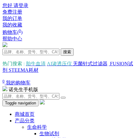
您好 请登录
免费注册
我的订单
我的收藏
0
购物车(
)
帮助中心
搜索
热门搜索
:
胎牛血清
AI渗透压仪
无菌针式过滤器
FUSION试
剂
STEEMA耗材
0
我的购物车
诺先生手机版
Toggle navigation
商城首页
产品分类
生命科学
生物试剂