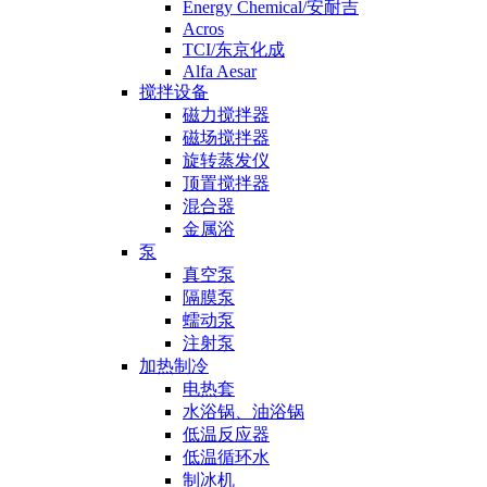
Energy Chemical/安耐吉
Acros
TCI/东京化成
Alfa Aesar
搅拌设备
磁力搅拌器
磁场搅拌器
旋转蒸发仪
顶置搅拌器
混合器
金属浴
泵
真空泵
隔膜泵
蠕动泵
注射泵
加热制冷
电热套
水浴锅、油浴锅
低温反应器
低温循环水
制冰机