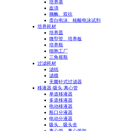
培养基
血清
胰酶、双抗
蛋白电泳、核酸电泳试剂
培养耗材
培养皿
微型管、培养板
培养瓶
细胞工厂
三角摇瓶
过滤耗材
滤纸
滤膜
无菌针式过滤器
移液器·吸头·离心管
单道移液器
多道移液器
电动移液器
瓶口分液器
电动分液器
吸头、吸头盒
离心管、离心管架