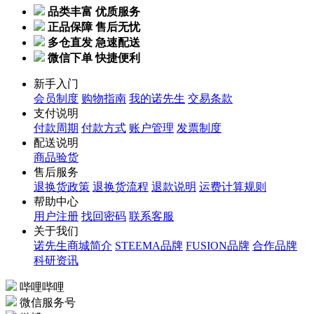
品类丰富 优质服务
正品保障 售后无忧
多仓直发 急速配送
微信下单 快捷便利
新手入门
会员制度
购物指南
我的诺先生
交易条款
支付说明
付款周期
付款方式
账户管理
发票制度
配送说明
商品验货
售后服务
退换货政策
退换货流程
退款说明
运费计算规则
帮助中心
用户注册
找回密码
联系客服
关于我们
诺先生商城简介
STEEMA品牌
FUSION品牌
合作品牌
科研资讯
哔哩哔哩
微信服务号