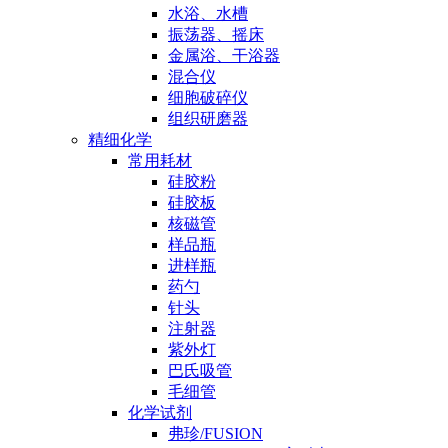
水浴、水槽
振荡器、摇床
金属浴、干浴器
混合仪
细胞破碎仪
组织研磨器
精细化学
常用耗材
硅胶粉
硅胶板
核磁管
样品瓶
进样瓶
药勺
针头
注射器
紫外灯
巴氏吸管
毛细管
化学试剂
弗珍/FUSION