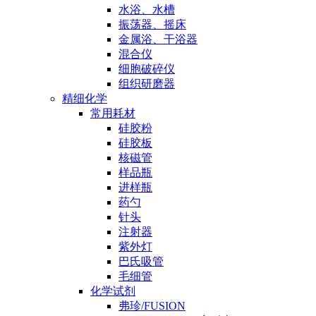
水浴、水槽
振荡器、摇床
金属浴、干浴器
混合仪
细胞破碎仪
组织研磨器
精细化学
常用耗材
硅胶粉
硅胶板
核磁管
样品瓶
进样瓶
药勺
针头
注射器
紫外灯
巴氏吸管
毛细管
化学试剂
弗珍/FUSION