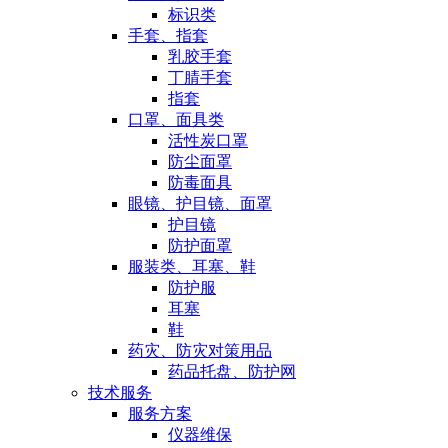
标识类
手套、指套
乳胶手套
丁腈手套
指套
口罩、面具类
活性炭口罩
防尘面罩
防毒面具
眼镜、护目镜、面罩
护目镜
防护面罩
服装类、耳塞、鞋
防护服
耳塞
鞋
药灾、防灾对策用品
药品托盘、防护网
技术服务
服务方案
仪器维保