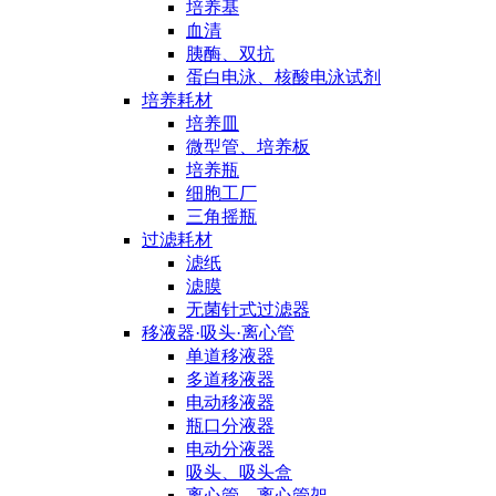
培养基
血清
胰酶、双抗
蛋白电泳、核酸电泳试剂
培养耗材
培养皿
微型管、培养板
培养瓶
细胞工厂
三角摇瓶
过滤耗材
滤纸
滤膜
无菌针式过滤器
移液器·吸头·离心管
单道移液器
多道移液器
电动移液器
瓶口分液器
电动分液器
吸头、吸头盒
离心管、离心管架