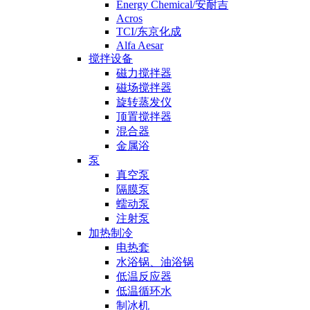
Energy Chemical/安耐吉
Acros
TCI/东京化成
Alfa Aesar
搅拌设备
磁力搅拌器
磁场搅拌器
旋转蒸发仪
顶置搅拌器
混合器
金属浴
泵
真空泵
隔膜泵
蠕动泵
注射泵
加热制冷
电热套
水浴锅、油浴锅
低温反应器
低温循环水
制冰机