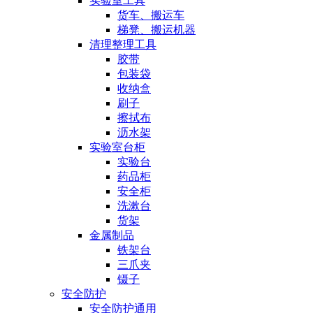
实验室工具
货车、搬运车
梯凳、搬运机器
清理整理工具
胶带
包装袋
收纳盒
刷子
擦拭布
沥水架
实验室台柜
实验台
药品柜
安全柜
洗漱台
货架
金属制品
铁架台
三爪夹
镊子
安全防护
安全防护通用