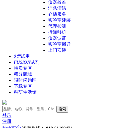
仪器校准
消杀清洁
仓储服务
实验室建装
代理检测
拆卸移机
仪器认证
实验室搬迁
上门安装
0元
试用
FUSION
试剂
特卖专区
积分商城
限时闪购区
下载专区
科研生活馆
搜索
登录
注册
0