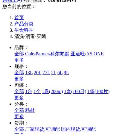
购物车(
)
咨询热线：
010-61199474
您当前的位置：
首页
产品分类
生命科学
清洗·消毒·灭菌
品牌：
全部
Cole-Parmer/科尔帕默
亚速旺/AS ONE
更多
规格：
全部
13L
20L
27L
2L
6L
9L
更多
包装：
全部
1台
1个
1卷(200m)
1盒(100只)
1袋(100片)
更多
分类：
全部
耗材
更多
货期：
全部
厂家现货,可调配
国内现货,可调配