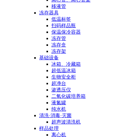
移液管
冻存器具
低温标签
扫码样品瓶
保温保冷容器
冻存管
冻存盒
冻存架
基础设备
冰箱、冷藏箱
超低温冰箱
生物安全柜
超净台
渗透压仪
二氧化碳培养箱
液氮罐
纯水机
清洗·消毒·灭菌
超声波清洗机
样品处理
离心机