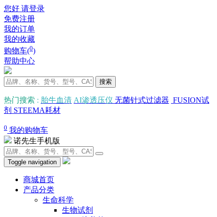
您好 请登录
免费注册
我的订单
我的收藏
0
购物车(
)
帮助中心
搜索
热门搜索
:
胎牛血清
AI渗透压仪
无菌针式过滤器
FUSION试
剂
STEEMA耗材
0
我的购物车
诺先生手机版
Toggle navigation
商城首页
产品分类
生命科学
生物试剂