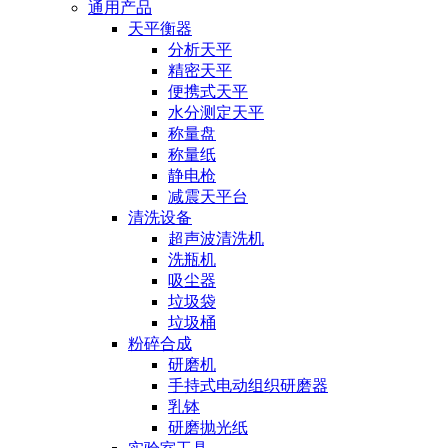
通用产品
天平衡器
分析天平
精密天平
便携式天平
水分测定天平
称量盘
称量纸
静电枪
减震天平台
清洗设备
超声波清洗机
洗瓶机
吸尘器
垃圾袋
垃圾桶
粉碎合成
研磨机
手持式电动组织研磨器
乳钵
研磨抛光纸