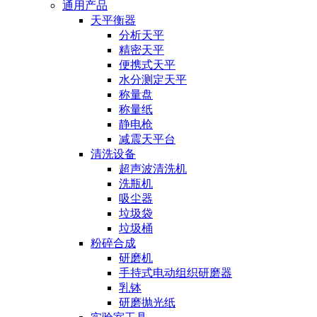
通用产品
天平衡器
分析天平
精密天平
便携式天平
水分测定天平
称量盘
称量纸
静电枪
减震天平台
清洗设备
超声波清洗机
洗瓶机
吸尘器
垃圾袋
垃圾桶
粉碎合成
研磨机
手持式电动组织研磨器
乳钵
研磨抛光纸