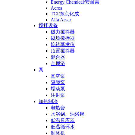
Energy Chemical/安耐吉
Acros
TCI/东京化成
Alfa Aesar
搅拌设备
磁力搅拌器
磁场搅拌器
旋转蒸发仪
顶置搅拌器
混合器
金属浴
泵
真空泵
隔膜泵
蠕动泵
注射泵
加热制冷
电热套
水浴锅、油浴锅
低温反应器
低温循环水
制冰机