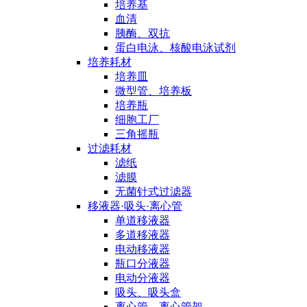
培养基
血清
胰酶、双抗
蛋白电泳、核酸电泳试剂
培养耗材
培养皿
微型管、培养板
培养瓶
细胞工厂
三角摇瓶
过滤耗材
滤纸
滤膜
无菌针式过滤器
移液器·吸头·离心管
单道移液器
多道移液器
电动移液器
瓶口分液器
电动分液器
吸头、吸头盒
离心管、离心管架