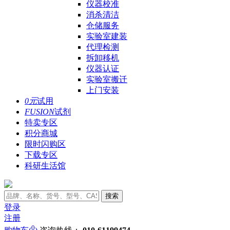
仪器校准
消杀清洁
仓储服务
实验室建装
代理检测
拆卸移机
仪器认证
实验室搬迁
上门安装
0元
试用
FUSION
试剂
特卖专区
积分商城
限时闪购区
下载专区
科研生活馆
搜索
登录
注册
0