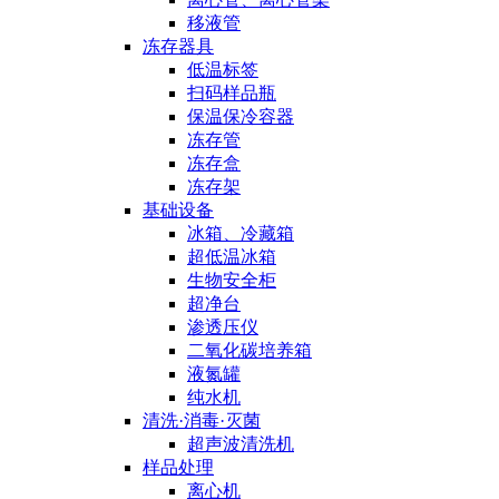
移液管
冻存器具
低温标签
扫码样品瓶
保温保冷容器
冻存管
冻存盒
冻存架
基础设备
冰箱、冷藏箱
超低温冰箱
生物安全柜
超净台
渗透压仪
二氧化碳培养箱
液氮罐
纯水机
清洗·消毒·灭菌
超声波清洗机
样品处理
离心机