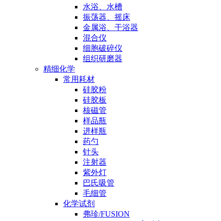
水浴、水槽
振荡器、摇床
金属浴、干浴器
混合仪
细胞破碎仪
组织研磨器
精细化学
常用耗材
硅胶粉
硅胶板
核磁管
样品瓶
进样瓶
药勺
针头
注射器
紫外灯
巴氏吸管
毛细管
化学试剂
弗珍/FUSION