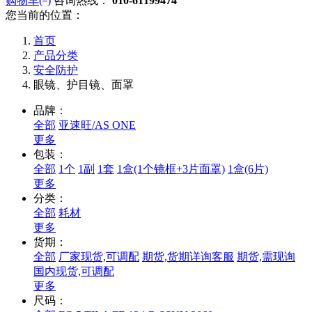
购物车(
)
咨询热线：
010-61199474
您当前的位置：
首页
产品分类
安全防护
眼镜、护目镜、面罩
品牌：
全部
亚速旺/AS ONE
更多
包装：
全部
1个
1副
1套
1盒(1个镜框+3片面罩)
1盒(6片)
更多
分类：
全部
耗材
更多
货期：
全部
厂家现货,可调配
期货,货期详询客服
期货,需现询
国内现货,可调配
更多
尺码：