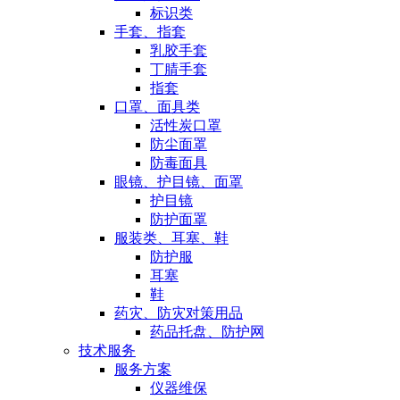
标识类
手套、指套
乳胶手套
丁腈手套
指套
口罩、面具类
活性炭口罩
防尘面罩
防毒面具
眼镜、护目镜、面罩
护目镜
防护面罩
服装类、耳塞、鞋
防护服
耳塞
鞋
药灾、防灾对策用品
药品托盘、防护网
技术服务
服务方案
仪器维保