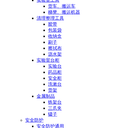
实验室工具
货车、搬运车
梯凳、搬运机器
清理整理工具
胶带
包装袋
收纳盒
刷子
擦拭布
沥水架
实验室台柜
实验台
药品柜
安全柜
洗漱台
货架
金属制品
铁架台
三爪夹
镊子
安全防护
安全防护通用