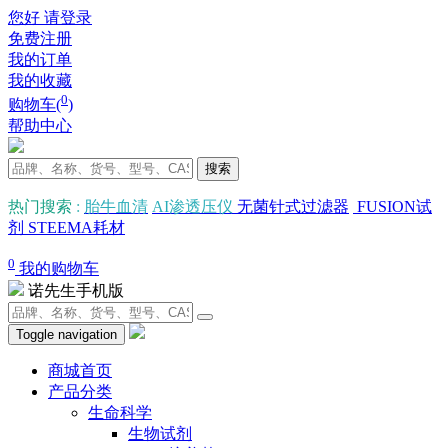
您好 请登录
免费注册
我的订单
我的收藏
0
购物车(
)
帮助中心
搜索
热门搜索
:
胎牛血清
AI渗透压仪
无菌针式过滤器
FUSION试
剂
STEEMA耗材
0
我的购物车
诺先生手机版
Toggle navigation
商城首页
产品分类
生命科学
生物试剂