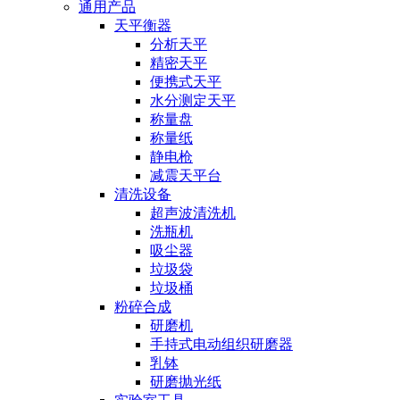
通用产品
天平衡器
分析天平
精密天平
便携式天平
水分测定天平
称量盘
称量纸
静电枪
减震天平台
清洗设备
超声波清洗机
洗瓶机
吸尘器
垃圾袋
垃圾桶
粉碎合成
研磨机
手持式电动组织研磨器
乳钵
研磨抛光纸