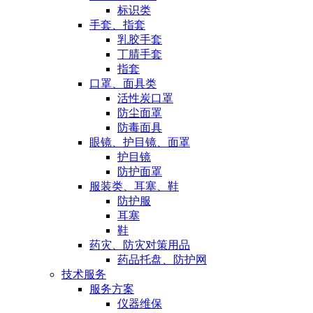
标识类
手套、指套
乳胶手套
丁腈手套
指套
口罩、面具类
活性炭口罩
防尘面罩
防毒面具
眼镜、护目镜、面罩
护目镜
防护面罩
服装类、耳塞、鞋
防护服
耳塞
鞋
药灾、防灾对策用品
药品托盘、防护网
技术服务
服务方案
仪器维保