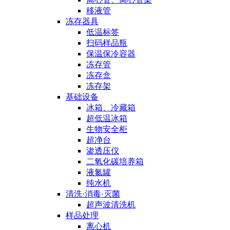
移液管
冻存器具
低温标签
扫码样品瓶
保温保冷容器
冻存管
冻存盒
冻存架
基础设备
冰箱、冷藏箱
超低温冰箱
生物安全柜
超净台
渗透压仪
二氧化碳培养箱
液氮罐
纯水机
清洗·消毒·灭菌
超声波清洗机
样品处理
离心机