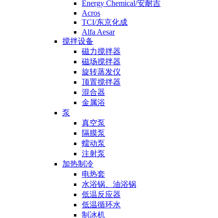
Energy Chemical/安耐吉
Acros
TCI/东京化成
Alfa Aesar
搅拌设备
磁力搅拌器
磁场搅拌器
旋转蒸发仪
顶置搅拌器
混合器
金属浴
泵
真空泵
隔膜泵
蠕动泵
注射泵
加热制冷
电热套
水浴锅、油浴锅
低温反应器
低温循环水
制冰机