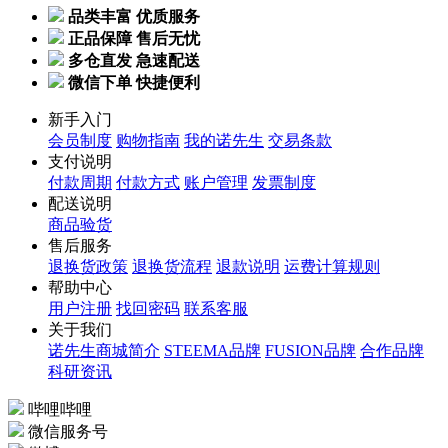
品类丰富 优质服务
正品保障 售后无忧
多仓直发 急速配送
微信下单 快捷便利
新手入门
会员制度
购物指南
我的诺先生
交易条款
支付说明
付款周期
付款方式
账户管理
发票制度
配送说明
商品验货
售后服务
退换货政策
退换货流程
退款说明
运费计算规则
帮助中心
用户注册
找回密码
联系客服
关于我们
诺先生商城简介
STEEMA品牌
FUSION品牌
合作品牌
科研资讯
哔哩哔哩
微信服务号