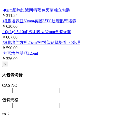
40μm细胞过滤网筛蓝色灭菌独立包装
￥311.25
细胞培养皿60mm易握型TC处理贴壁培养
￥630.00
10μL(0.5-10ul)透明吸头32mm盒装无菌
￥667.00
细胞培养方瓶25cm²密封盖贴壁培养TC处理
￥590.00
方形培养基瓶125ml
￥326.00
×
大包装询价
CAS NO
包装规格
纯度