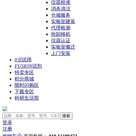
仪器校准
消杀清洁
仓储服务
实验室建装
代理检测
拆卸移机
仪器认证
实验室搬迁
上门安装
0元
试用
FUSION
试剂
特卖专区
积分商城
限时闪购区
下载专区
科研生活馆
搜索
登录
注册
0