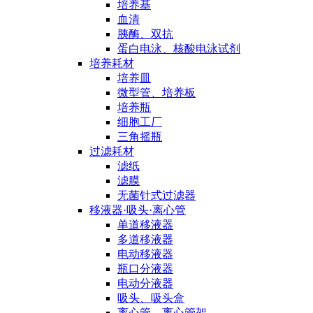
培养基
血清
胰酶、双抗
蛋白电泳、核酸电泳试剂
培养耗材
培养皿
微型管、培养板
培养瓶
细胞工厂
三角摇瓶
过滤耗材
滤纸
滤膜
无菌针式过滤器
移液器·吸头·离心管
单道移液器
多道移液器
电动移液器
瓶口分液器
电动分液器
吸头、吸头盒
离心管、离心管架