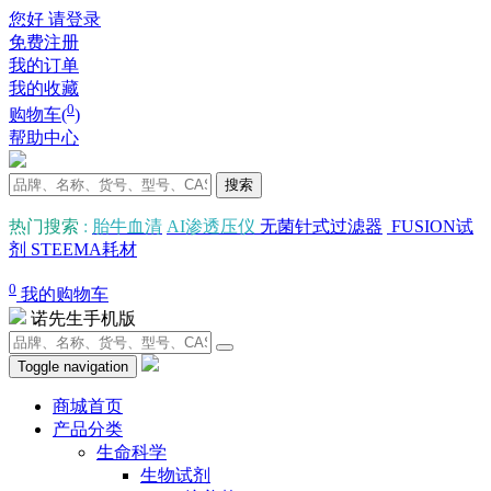
您好 请登录
免费注册
我的订单
我的收藏
0
购物车(
)
帮助中心
搜索
热门搜索
:
胎牛血清
AI渗透压仪
无菌针式过滤器
FUSION试
剂
STEEMA耗材
0
我的购物车
诺先生手机版
Toggle navigation
商城首页
产品分类
生命科学
生物试剂