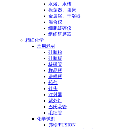
水浴、水槽
振荡器、摇床
金属浴、干浴器
混合仪
细胞破碎仪
组织研磨器
精细化学
常用耗材
硅胶粉
硅胶板
核磁管
样品瓶
进样瓶
药勺
针头
注射器
紫外灯
巴氏吸管
毛细管
化学试剂
弗珍/FUSION