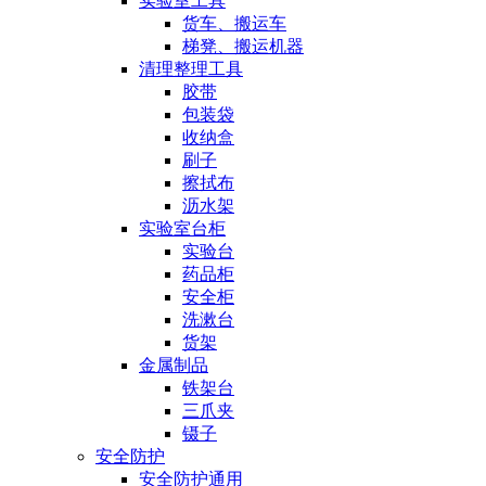
实验室工具
货车、搬运车
梯凳、搬运机器
清理整理工具
胶带
包装袋
收纳盒
刷子
擦拭布
沥水架
实验室台柜
实验台
药品柜
安全柜
洗漱台
货架
金属制品
铁架台
三爪夹
镊子
安全防护
安全防护通用