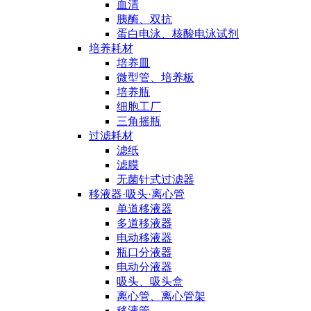
血清
胰酶、双抗
蛋白电泳、核酸电泳试剂
培养耗材
培养皿
微型管、培养板
培养瓶
细胞工厂
三角摇瓶
过滤耗材
滤纸
滤膜
无菌针式过滤器
移液器·吸头·离心管
单道移液器
多道移液器
电动移液器
瓶口分液器
电动分液器
吸头、吸头盒
离心管、离心管架
移液管