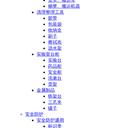
货车、搬运车
梯凳、搬运机器
清理整理工具
胶带
包装袋
收纳盒
刷子
擦拭布
沥水架
实验室台柜
实验台
药品柜
安全柜
洗漱台
货架
金属制品
铁架台
三爪夹
镊子
安全防护
安全防护通用
标识类