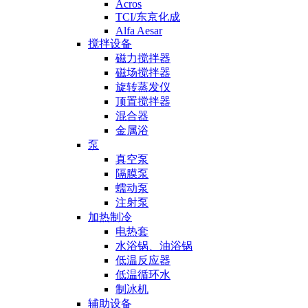
Acros
TCI/东京化成
Alfa Aesar
搅拌设备
磁力搅拌器
磁场搅拌器
旋转蒸发仪
顶置搅拌器
混合器
金属浴
泵
真空泵
隔膜泵
蠕动泵
注射泵
加热制冷
电热套
水浴锅、油浴锅
低温反应器
低温循环水
制冰机
辅助设备