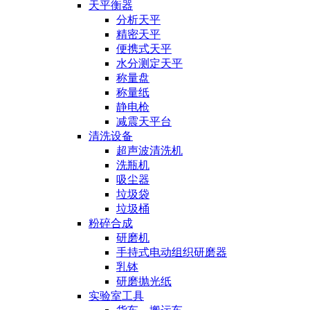
天平衡器
分析天平
精密天平
便携式天平
水分测定天平
称量盘
称量纸
静电枪
减震天平台
清洗设备
超声波清洗机
洗瓶机
吸尘器
垃圾袋
垃圾桶
粉碎合成
研磨机
手持式电动组织研磨器
乳钵
研磨抛光纸
实验室工具