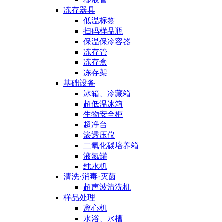
冻存器具
低温标签
扫码样品瓶
保温保冷容器
冻存管
冻存盒
冻存架
基础设备
冰箱、冷藏箱
超低温冰箱
生物安全柜
超净台
渗透压仪
二氧化碳培养箱
液氮罐
纯水机
清洗·消毒·灭菌
超声波清洗机
样品处理
离心机
水浴、水槽