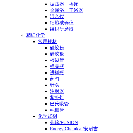
振荡器、摇床
金属浴、干浴器
混合仪
细胞破碎仪
组织研磨器
精细化学
常用耗材
硅胶粉
硅胶板
核磁管
样品瓶
进样瓶
药勺
针头
注射器
紫外灯
巴氏吸管
毛细管
化学试剂
弗珍/FUSION
Energy Chemical/安耐吉