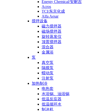
Energy Chemical/安耐吉
Acros
TCI/东京化成
Alfa Aesar
搅拌设备
磁力搅拌器
磁场搅拌器
旋转蒸发仪
顶置搅拌器
混合器
金属浴
泵
真空泵
隔膜泵
蠕动泵
注射泵
加热制冷
电热套
水浴锅、油浴锅
低温反应器
低温循环水
制冰机