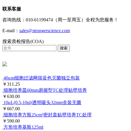
联系客服
咨询热线：010-61199474（周一至周五）全程为您服务！
E-mail：
sales@strongerscience.com
搜索质检报告(COA)
搜索
40μm细胞过滤网筛蓝色灭菌独立包装
￥311.25
细胞培养皿60mm易握型TC处理贴壁培养
￥630.00
10μL(0.5-10ul)透明吸头32mm盒装无菌
￥667.00
细胞培养方瓶25cm²密封盖贴壁培养TC处理
￥590.00
方形培养基瓶125ml