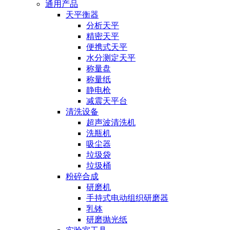
通用产品
天平衡器
分析天平
精密天平
便携式天平
水分测定天平
称量盘
称量纸
静电枪
减震天平台
清洗设备
超声波清洗机
洗瓶机
吸尘器
垃圾袋
垃圾桶
粉碎合成
研磨机
手持式电动组织研磨器
乳钵
研磨抛光纸