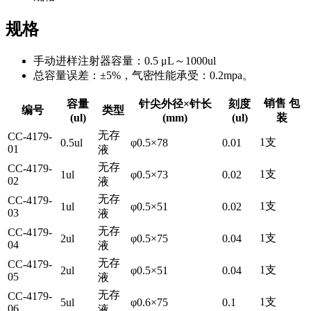
规格
手动进样注射器容量：0.5 μL～1000ul
总容量误差：±5%，气密性能承受：0.2mpa。
销售 包
容量
针尖外径×针长
刻度
编号
类型
(ul)
(mm)
(ul)
装
无存
CC-4179-
1支
0.5ul
φ0.5×78
0.01
01
液
无存
CC-4179-
1支
1ul
φ0.5×73
0.02
02
液
无存
CC-4179-
1支
1ul
φ0.5×51
0.02
03
液
无存
CC-4179-
1支
2ul
φ0.5×75
0.04
04
液
无存
CC-4179-
1支
2ul
φ0.5×51
0.04
05
液
无存
CC-4179-
1支
5ul
φ0.6×75
0.1
06
液