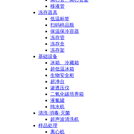
移液管
冻存器具
低温标签
扫码样品瓶
保温保冷容器
冻存管
冻存盒
冻存架
基础设备
冰箱、冷藏箱
超低温冰箱
生物安全柜
超净台
渗透压仪
二氧化碳培养箱
液氮罐
纯水机
清洗·消毒·灭菌
超声波清洗机
样品处理
离心机