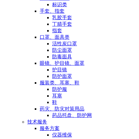
标识类
手套、指套
乳胶手套
丁腈手套
指套
口罩、面具类
活性炭口罩
防尘面罩
防毒面具
眼镜、护目镜、面罩
护目镜
防护面罩
服装类、耳塞、鞋
防护服
耳塞
鞋
药灾、防灾对策用品
药品托盘、防护网
技术服务
服务方案
仪器维保