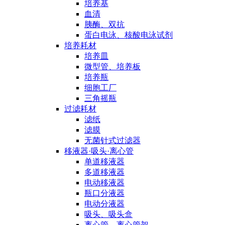
培养基
血清
胰酶、双抗
蛋白电泳、核酸电泳试剂
培养耗材
培养皿
微型管、培养板
培养瓶
细胞工厂
三角摇瓶
过滤耗材
滤纸
滤膜
无菌针式过滤器
移液器·吸头·离心管
单道移液器
多道移液器
电动移液器
瓶口分液器
电动分液器
吸头、吸头盒
离心管、离心管架