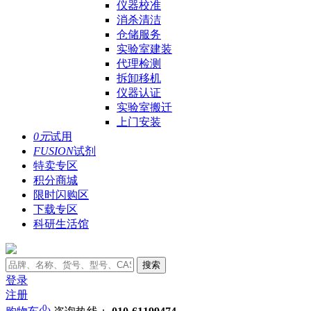
仪器校准
消杀清洁
仓储服务
实验室建装
代理检测
拆卸移机
仪器认证
实验室搬迁
上门安装
0元
试用
FUSION
试剂
特卖专区
积分商城
限时闪购区
下载专区
科研生活馆
搜索
登录
注册
0