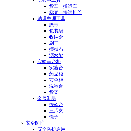
实验室工具
货车、搬运车
梯凳、搬运机器
清理整理工具
胶带
包装袋
收纳盒
刷子
擦拭布
沥水架
实验室台柜
实验台
药品柜
安全柜
洗漱台
货架
金属制品
铁架台
三爪夹
镊子
安全防护
安全防护通用