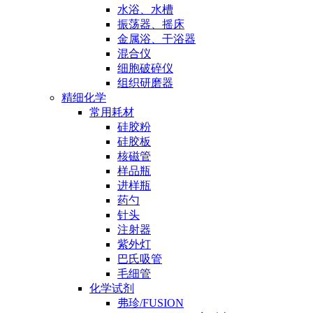
水浴、水槽
振荡器、摇床
金属浴、干浴器
混合仪
细胞破碎仪
组织研磨器
精细化学
常用耗材
硅胶粉
硅胶板
核磁管
样品瓶
进样瓶
药勺
针头
注射器
紫外灯
巴氏吸管
毛细管
化学试剂
弗珍/FUSION