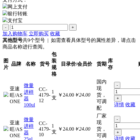
支付方式：
网上支付
银行转账
支付宝
-
+
加入购物车
立即购买
收藏
其他型号
共9个型号 | 如需查看具体型号的属性差异，请点击
商品名称进行查阅。
包
图
装
库
品牌
名称
货号
目录价/会员价
货期
片
规
存
格
国内
微量
-
现
亚速
CC-
1
进样
4179-
￥24.00
￥24.00
货，
旺/AS
支
器
+
12
ONE
可调
详情
收藏
100ul
配
厂家
微量
-
现
亚速
CC-
1
进样
4179-
￥24.00
￥24.00
货，
旺/AS
支
器
+
10
ONE
可调
详情
收藏
25ul