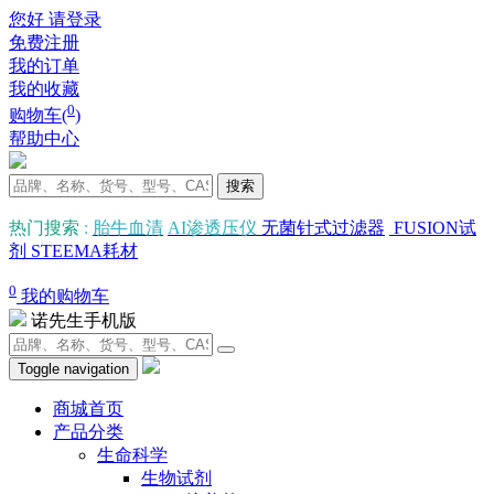
您好 请登录
免费注册
我的订单
我的收藏
0
购物车(
)
帮助中心
搜索
热门搜索
:
胎牛血清
AI渗透压仪
无菌针式过滤器
FUSION试
剂
STEEMA耗材
0
我的购物车
诺先生手机版
Toggle navigation
商城首页
产品分类
生命科学
生物试剂