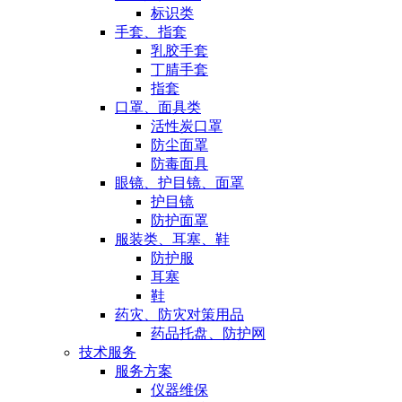
标识类
手套、指套
乳胶手套
丁腈手套
指套
口罩、面具类
活性炭口罩
防尘面罩
防毒面具
眼镜、护目镜、面罩
护目镜
防护面罩
服装类、耳塞、鞋
防护服
耳塞
鞋
药灾、防灾对策用品
药品托盘、防护网
技术服务
服务方案
仪器维保