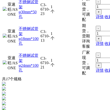
不锈钢试管
-
现
亚速
C3-
1
架
6710-
货，
旺/AS
个
φ30mm*50
+
23
ONE
可调
孔
详情
收
配
期
不锈钢试管
-
货，
亚速
C3-
1
架
6710-
货期
旺/AS
个
φ18mm*100
+
13
ONE
详询
孔
详情
收
客服
厂家
不锈钢试管
-
现
亚速
C3-
1
架
6710-
货，
旺/AS
个
φ24mm*100
+
21
ONE
可调
孔
详情
收
配
共
17
个规格