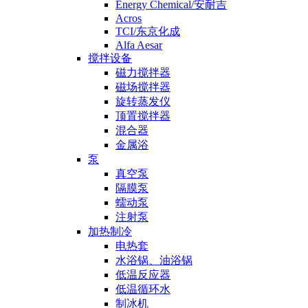
Energy Chemical/安耐吉
Acros
TCI/东京化成
Alfa Aesar
搅拌设备
磁力搅拌器
磁场搅拌器
旋转蒸发仪
顶置搅拌器
混合器
金属浴
泵
真空泵
隔膜泵
蠕动泵
注射泵
加热制冷
电热套
水浴锅、油浴锅
低温反应器
低温循环水
制冰机