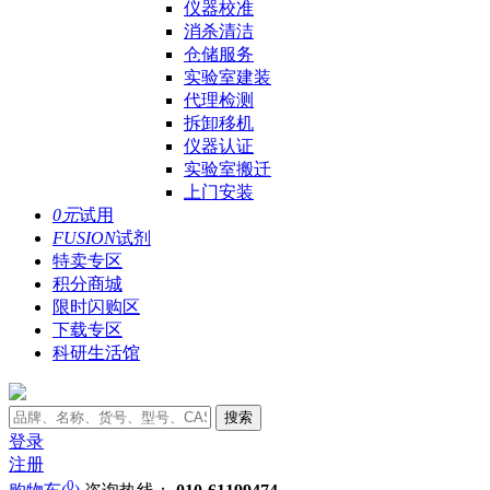
仪器校准
消杀清洁
仓储服务
实验室建装
代理检测
拆卸移机
仪器认证
实验室搬迁
上门安装
0元
试用
FUSION
试剂
特卖专区
积分商城
限时闪购区
下载专区
科研生活馆
搜索
登录
注册
0