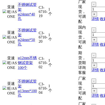
厂家
不锈钢试管
-
现
亚速
C3-
1
架
6710-
货，
旺/AS
个
φ24mm*40
+
19
ONE
可调
孔
详情
收
配
国内
不锈钢试管
-
现
亚速
C3-
1
架
6710-
货，
旺/AS
个
φ24mm*50
+
20
ONE
可调
孔
详情
收
配
期
-
φ12mm不锈
货，
亚速
C3-
1
钢试管架
6710-
货期
旺/AS
个
+
02
ONE
100个
详询
详情
收
客服
厂家
不锈钢试管
-
现
亚速
C3-
1
架
6710-
货，
旺/AS
个
φ13mm*100
+
04
ONE
可调
孔
详情
收
配
厂家