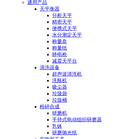
通用产品
天平衡器
分析天平
精密天平
便携式天平
水分测定天平
称量盘
称量纸
静电枪
减震天平台
清洗设备
超声波清洗机
洗瓶机
吸尘器
垃圾袋
垃圾桶
粉碎合成
研磨机
手持式电动组织研磨器
乳钵
研磨抛光纸