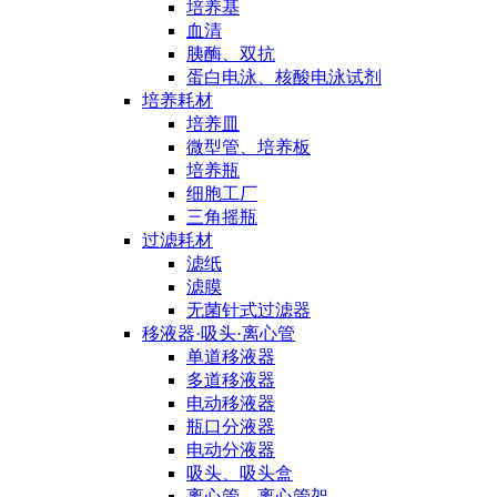
培养基
血清
胰酶、双抗
蛋白电泳、核酸电泳试剂
培养耗材
培养皿
微型管、培养板
培养瓶
细胞工厂
三角摇瓶
过滤耗材
滤纸
滤膜
无菌针式过滤器
移液器·吸头·离心管
单道移液器
多道移液器
电动移液器
瓶口分液器
电动分液器
吸头、吸头盒
离心管、离心管架