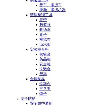
实验室工具
货车、搬运车
梯凳、搬运机器
清理整理工具
胶带
包装袋
收纳盒
刷子
擦拭布
沥水架
实验室台柜
实验台
药品柜
安全柜
洗漱台
货架
金属制品
铁架台
三爪夹
镊子
安全防护
安全防护通用