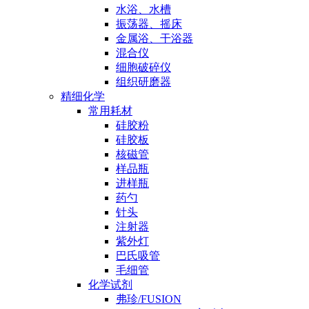
水浴、水槽
振荡器、摇床
金属浴、干浴器
混合仪
细胞破碎仪
组织研磨器
精细化学
常用耗材
硅胶粉
硅胶板
核磁管
样品瓶
进样瓶
药勺
针头
注射器
紫外灯
巴氏吸管
毛细管
化学试剂
弗珍/FUSION