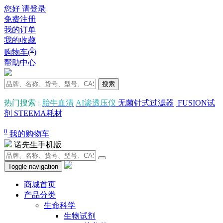
您好 请登录
免费注册
我的订单
我的收藏
0
购物车(
)
帮助中心
搜索
热门搜索
:
胎牛血清
AI渗透压仪
无菌针式过滤器
FUSION试
剂
STEEMA耗材
0
我的购物车
诺先生手机版
Toggle navigation
商城首页
产品分类
生命科学
生物试剂