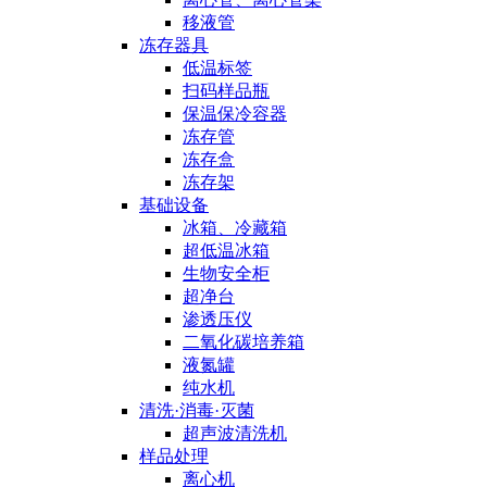
移液管
冻存器具
低温标签
扫码样品瓶
保温保冷容器
冻存管
冻存盒
冻存架
基础设备
冰箱、冷藏箱
超低温冰箱
生物安全柜
超净台
渗透压仪
二氧化碳培养箱
液氮罐
纯水机
清洗·消毒·灭菌
超声波清洗机
样品处理
离心机