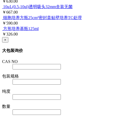
￥630.00
10μL(0.5-10ul)透明吸头32mm盒装无菌
￥667.00
细胞培养方瓶25cm²密封盖贴壁培养TC处理
￥590.00
方形培养基瓶125ml
￥326.00
×
大包装询价
CAS NO
包装规格
纯度
数量