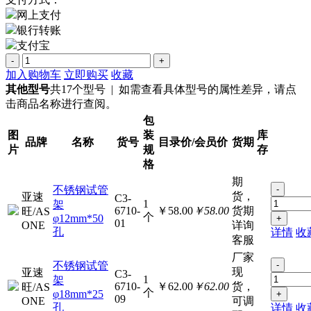
网上支付
银行转账
支付宝
-
+
加入购物车
立即购买
收藏
其他型号
共17个型号 | 如需查看具体型号的属性差异，请点
击商品名称进行查阅。
包
图
装
库
品牌
名称
货号
目录价/会员价
货期
片
规
存
格
期
不锈钢试管
-
货，
亚速
C3-
1
架
6710-
￥58.00
￥58.00
货期
旺/AS
个
φ12mm*50
+
01
ONE
详询
孔
详情
收
客服
厂家
不锈钢试管
-
现
亚速
C3-
1
架
6710-
￥62.00
￥62.00
货，
旺/AS
个
φ18mm*25
+
09
ONE
可调
孔
详情
收