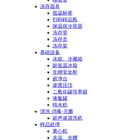
冻存器具
低温标签
扫码样品瓶
保温保冷容器
冻存管
冻存盒
冻存架
基础设备
冰箱、冷藏箱
超低温冰箱
生物安全柜
超净台
渗透压仪
二氧化碳培养箱
液氮罐
纯水机
清洗·消毒·灭菌
超声波清洗机
样品处理
离心机
水浴、水槽