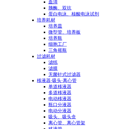
血清
胰酶、双抗
蛋白电泳、核酸电泳试剂
培养耗材
培养皿
微型管、培养板
培养瓶
细胞工厂
三角摇瓶
过滤耗材
滤纸
滤膜
无菌针式过滤器
移液器·吸头·离心管
单道移液器
多道移液器
电动移液器
瓶口分液器
电动分液器
吸头、吸头盒
离心管、离心管架
移液管