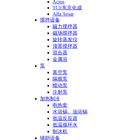
Acros
TCI/东京化成
Alfa Aesar
搅拌设备
磁力搅拌器
磁场搅拌器
旋转蒸发仪
顶置搅拌器
混合器
金属浴
泵
真空泵
隔膜泵
蠕动泵
注射泵
加热制冷
电热套
水浴锅、油浴锅
低温反应器
低温循环水
制冰机
辅助设备