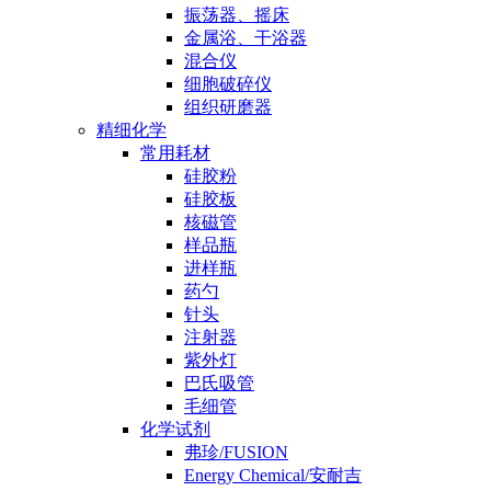
振荡器、摇床
金属浴、干浴器
混合仪
细胞破碎仪
组织研磨器
精细化学
常用耗材
硅胶粉
硅胶板
核磁管
样品瓶
进样瓶
药勺
针头
注射器
紫外灯
巴氏吸管
毛细管
化学试剂
弗珍/FUSION
Energy Chemical/安耐吉