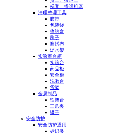
货车、搬运车
梯凳、搬运机器
清理整理工具
胶带
包装袋
收纳盒
刷子
擦拭布
沥水架
实验室台柜
实验台
药品柜
安全柜
洗漱台
货架
金属制品
铁架台
三爪夹
镊子
安全防护
安全防护通用
标识类