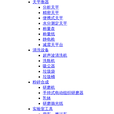
天平衡器
分析天平
精密天平
便携式天平
水分测定天平
称量盘
称量纸
静电枪
减震天平台
清洗设备
超声波清洗机
洗瓶机
吸尘器
垃圾袋
垃圾桶
粉碎合成
研磨机
手持式电动组织研磨器
乳钵
研磨抛光纸
实验室工具