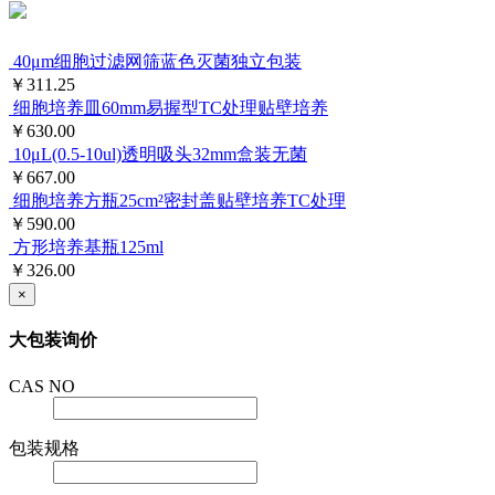
40μm细胞过滤网筛蓝色灭菌独立包装
￥311.25
细胞培养皿60mm易握型TC处理贴壁培养
￥630.00
10μL(0.5-10ul)透明吸头32mm盒装无菌
￥667.00
细胞培养方瓶25cm²密封盖贴壁培养TC处理
￥590.00
方形培养基瓶125ml
￥326.00
×
大包装询价
CAS NO
包装规格