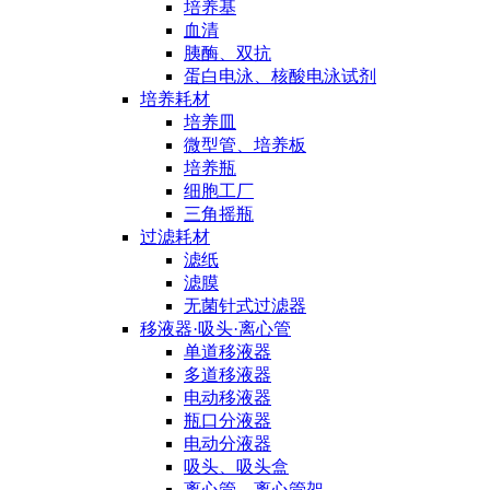
培养基
血清
胰酶、双抗
蛋白电泳、核酸电泳试剂
培养耗材
培养皿
微型管、培养板
培养瓶
细胞工厂
三角摇瓶
过滤耗材
滤纸
滤膜
无菌针式过滤器
移液器·吸头·离心管
单道移液器
多道移液器
电动移液器
瓶口分液器
电动分液器
吸头、吸头盒
离心管、离心管架