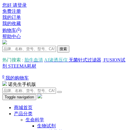
您好 请登录
免费注册
我的订单
我的收藏
0
购物车(
)
帮助中心
搜索
热门搜索
:
胎牛血清
AI渗透压仪
无菌针式过滤器
FUSION试
剂
STEEMA耗材
0
我的购物车
诺先生手机版
Toggle navigation
商城首页
产品分类
生命科学
生物试剂