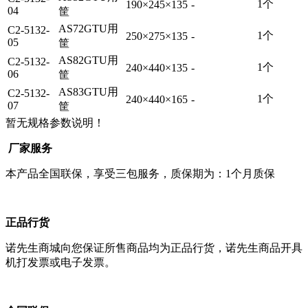
1个
190×245×135
-
04
筐
AS72GTU用
C2-5132-
1个
250×275×135
-
05
筐
AS82GTU用
C2-5132-
1个
240×440×135
-
06
筐
AS83GTU用
C2-5132-
1个
240×440×165
-
07
筐
暂无规格参数说明！
厂家服务
本产品全国联保，享受三包服务，质保期为：1个月质保
正品行货
诺先生商城向您保证所售商品均为正品行货，诺先生商品开具
机打发票或电子发票。