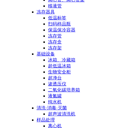
移液管
冻存器具
低温标签
扫码样品瓶
保温保冷容器
冻存管
冻存盒
冻存架
基础设备
冰箱、冷藏箱
超低温冰箱
生物安全柜
超净台
渗透压仪
二氧化碳培养箱
液氮罐
纯水机
清洗·消毒·灭菌
超声波清洗机
样品处理
离心机