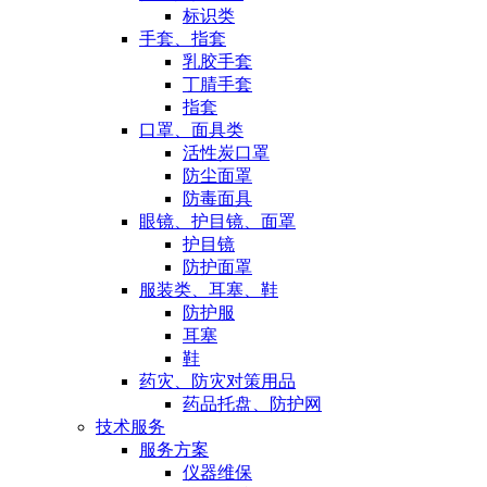
标识类
手套、指套
乳胶手套
丁腈手套
指套
口罩、面具类
活性炭口罩
防尘面罩
防毒面具
眼镜、护目镜、面罩
护目镜
防护面罩
服装类、耳塞、鞋
防护服
耳塞
鞋
药灾、防灾对策用品
药品托盘、防护网
技术服务
服务方案
仪器维保