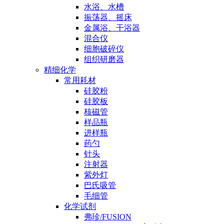
水浴、水槽
振荡器、摇床
金属浴、干浴器
混合仪
细胞破碎仪
组织研磨器
精细化学
常用耗材
硅胶粉
硅胶板
核磁管
样品瓶
进样瓶
药勺
针头
注射器
紫外灯
巴氏吸管
毛细管
化学试剂
弗珍/FUSION