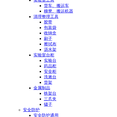
实验室工具
货车、搬运车
梯凳、搬运机器
清理整理工具
胶带
包装袋
收纳盒
刷子
擦拭布
沥水架
实验室台柜
实验台
药品柜
安全柜
洗漱台
货架
金属制品
铁架台
三爪夹
镊子
安全防护
安全防护通用