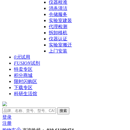
仪器校准
消杀清洁
仓储服务
实验室建装
代理检测
拆卸移机
仪器认证
实验室搬迁
上门安装
0元
试用
FUSION
试剂
特卖专区
积分商城
限时闪购区
下载专区
科研生活馆
搜索
登录
注册
0