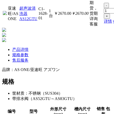
期
-
货，
亚速
超声波清
C1-
1
1628-
￥2670.00
￥2670.00
货期
旺/AS
洗器
台
+
01
ONE
AS12GTU
详询
详情
客服
产品详情
规格参数
售后服务
品牌：AS ONE/亚速旺 アズワン
规格
筐材质：不锈钢（SUS304）
带排水阀（AS52GTU～AS83GTU）
销售 包
外形尺寸
槽内尺寸
编号
型号