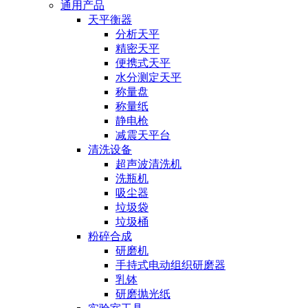
通用产品
天平衡器
分析天平
精密天平
便携式天平
水分测定天平
称量盘
称量纸
静电枪
减震天平台
清洗设备
超声波清洗机
洗瓶机
吸尘器
垃圾袋
垃圾桶
粉碎合成
研磨机
手持式电动组织研磨器
乳钵
研磨抛光纸