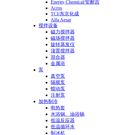
Energy Chemical/安耐吉
Acros
TCI/东京化成
Alfa Aesar
搅拌设备
磁力搅拌器
磁场搅拌器
旋转蒸发仪
顶置搅拌器
混合器
金属浴
泵
真空泵
隔膜泵
蠕动泵
注射泵
加热制冷
电热套
水浴锅、油浴锅
低温反应器
低温循环水
制冰机