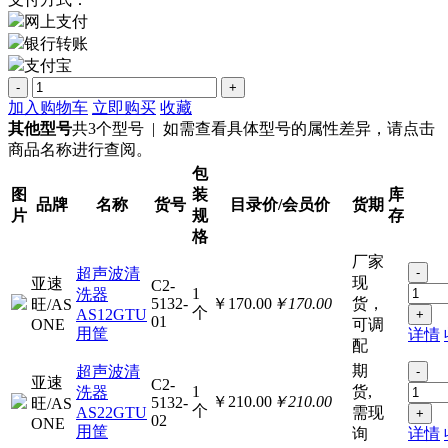
网上支付
银行转账
支付宝
-
+
加入购物车
立即购买
收藏
其他型号
共3个型号 | 如需查看具体型号的属性差异，请点击
商品名称进行查阅。
包
图
装
库
品牌
名称
货号
目录价/会员价
货期
片
规
存
格
厂家
超声波清
-
现
亚速
C2-
1
洗器
5132-
￥170.00
￥170.00
货，
旺/AS
个
AS12GTU
+
01
ONE
可调
用筐
详情
配
期
超声波清
-
亚速
C2-
1
货,
洗器
￥210.00
￥210.00
5132-
旺/AS
个
AS22GTU
需现
+
02
ONE
用筐
询
详情