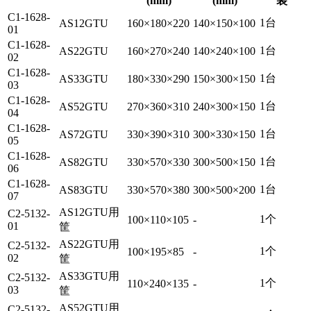
(mm)
(mm)
装
C1-1628-
1台
AS12GTU
160×180×220
140×150×100
01
C1-1628-
1台
AS22GTU
160×270×240
140×240×100
02
C1-1628-
1台
AS33GTU
180×330×290
150×300×150
03
C1-1628-
1台
AS52GTU
270×360×310
240×300×150
04
C1-1628-
1台
AS72GTU
330×390×310
300×330×150
05
C1-1628-
1台
AS82GTU
330×570×330
300×500×150
06
C1-1628-
1台
AS83GTU
330×570×380
300×500×200
07
AS12GTU用
C2-5132-
1个
100×110×105
-
01
筐
AS22GTU用
C2-5132-
1个
100×195×85
-
02
筐
AS33GTU用
C2-5132-
1个
110×240×135
-
03
筐
AS52GTU用
C2-5132-