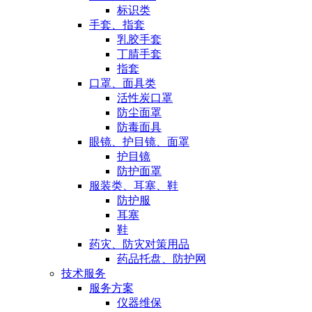
标识类
手套、指套
乳胶手套
丁腈手套
指套
口罩、面具类
活性炭口罩
防尘面罩
防毒面具
眼镜、护目镜、面罩
护目镜
防护面罩
服装类、耳塞、鞋
防护服
耳塞
鞋
药灾、防灾对策用品
药品托盘、防护网
技术服务
服务方案
仪器维保