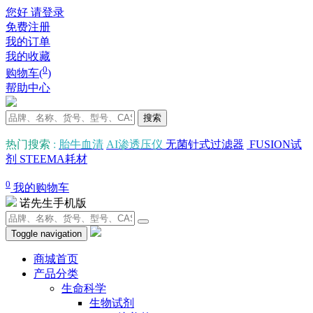
您好 请登录
免费注册
我的订单
我的收藏
0
购物车(
)
帮助中心
搜索
热门搜索
:
胎牛血清
AI渗透压仪
无菌针式过滤器
FUSION试
剂
STEEMA耗材
0
我的购物车
诺先生手机版
Toggle navigation
商城首页
产品分类
生命科学
生物试剂