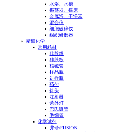
水浴、水槽
振荡器、摇床
金属浴、干浴器
混合仪
细胞破碎仪
组织研磨器
精细化学
常用耗材
硅胶粉
硅胶板
核磁管
样品瓶
进样瓶
药勺
针头
注射器
紫外灯
巴氏吸管
毛细管
化学试剂
弗珍/FUSION