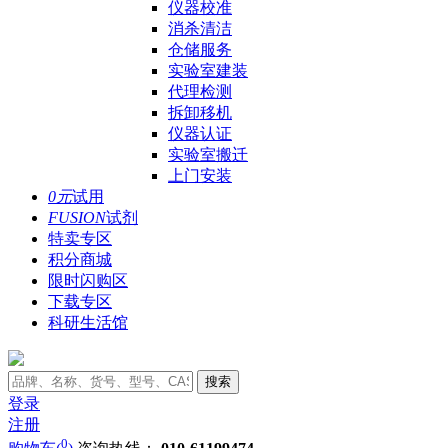
仪器校准
消杀清洁
仓储服务
实验室建装
代理检测
拆卸移机
仪器认证
实验室搬迁
上门安装
0元
试用
FUSION
试剂
特卖专区
积分商城
限时闪购区
下载专区
科研生活馆
搜索
登录
注册
0