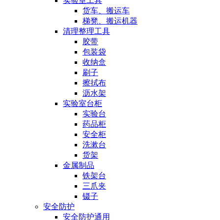
实验室工具
货车、搬运车
梯凳、搬运机器
清理整理工具
胶带
包装袋
收纳盒
刷子
擦拭布
沥水架
实验室台柜
实验台
药品柜
安全柜
洗漱台
货架
金属制品
铁架台
三爪夹
镊子
安全防护
安全防护通用