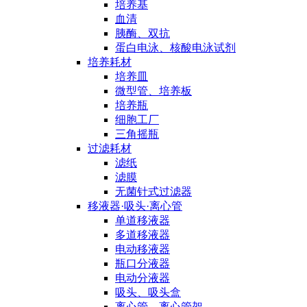
培养基
血清
胰酶、双抗
蛋白电泳、核酸电泳试剂
培养耗材
培养皿
微型管、培养板
培养瓶
细胞工厂
三角摇瓶
过滤耗材
滤纸
滤膜
无菌针式过滤器
移液器·吸头·离心管
单道移液器
多道移液器
电动移液器
瓶口分液器
电动分液器
吸头、吸头盒
离心管、离心管架