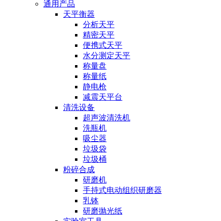
通用产品
天平衡器
分析天平
精密天平
便携式天平
水分测定天平
称量盘
称量纸
静电枪
减震天平台
清洗设备
超声波清洗机
洗瓶机
吸尘器
垃圾袋
垃圾桶
粉碎合成
研磨机
手持式电动组织研磨器
乳钵
研磨抛光纸