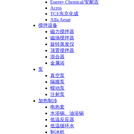
Energy Chemical/安耐吉
Acros
TCI/东京化成
Alfa Aesar
搅拌设备
磁力搅拌器
磁场搅拌器
旋转蒸发仪
顶置搅拌器
混合器
金属浴
泵
真空泵
隔膜泵
蠕动泵
注射泵
加热制冷
电热套
水浴锅、油浴锅
低温反应器
低温循环水
制冰机