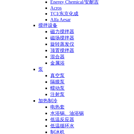
Energy Chemical/安耐吉
Acros
TCI/东京化成
Alfa Aesar
搅拌设备
磁力搅拌器
磁场搅拌器
旋转蒸发仪
顶置搅拌器
混合器
金属浴
泵
真空泵
隔膜泵
蠕动泵
注射泵
加热制冷
电热套
水浴锅、油浴锅
低温反应器
低温循环水
制冰机