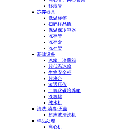
移液管
冻存器具
低温标签
扫码样品瓶
保温保冷容器
冻存管
冻存盒
冻存架
基础设备
冰箱、冷藏箱
超低温冰箱
生物安全柜
超净台
渗透压仪
二氧化碳培养箱
液氮罐
纯水机
清洗·消毒·灭菌
超声波清洗机
样品处理
离心机