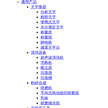
通用产品
天平衡器
分析天平
精密天平
便携式天平
水分测定天平
称量盘
称量纸
静电枪
减震天平台
清洗设备
超声波清洗机
洗瓶机
吸尘器
垃圾袋
垃圾桶
粉碎合成
研磨机
手持式电动组织研磨器
乳钵
研磨抛光纸