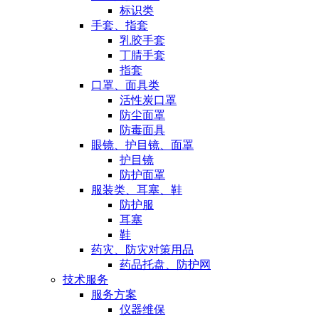
标识类
手套、指套
乳胶手套
丁腈手套
指套
口罩、面具类
活性炭口罩
防尘面罩
防毒面具
眼镜、护目镜、面罩
护目镜
防护面罩
服装类、耳塞、鞋
防护服
耳塞
鞋
药灾、防灾对策用品
药品托盘、防护网
技术服务
服务方案
仪器维保