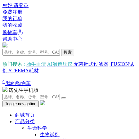
您好 请登录
免费注册
我的订单
我的收藏
0
购物车(
)
帮助中心
搜索
热门搜索
:
胎牛血清
AI渗透压仪
无菌针式过滤器
FUSION试
剂
STEEMA耗材
0
我的购物车
诺先生手机版
Toggle navigation
商城首页
产品分类
生命科学
生物试剂