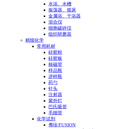
水浴、水槽
振荡器、摇床
金属浴、干浴器
混合仪
细胞破碎仪
组织研磨器
精细化学
常用耗材
硅胶粉
硅胶板
核磁管
样品瓶
进样瓶
药勺
针头
注射器
紫外灯
巴氏吸管
毛细管
化学试剂
弗珍/FUSION