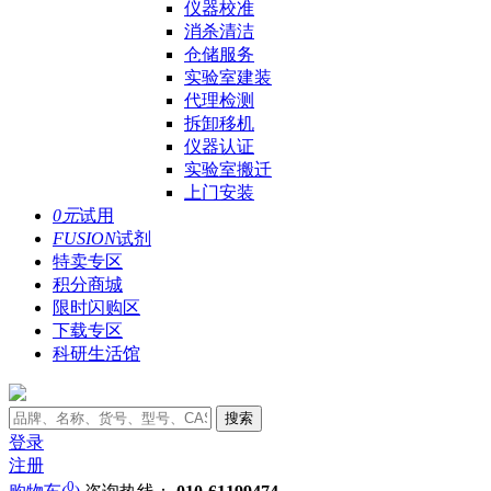
仪器校准
消杀清洁
仓储服务
实验室建装
代理检测
拆卸移机
仪器认证
实验室搬迁
上门安装
0元
试用
FUSION
试剂
特卖专区
积分商城
限时闪购区
下载专区
科研生活馆
搜索
登录
注册
0