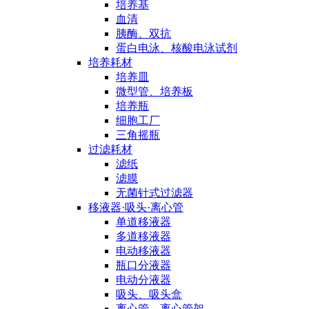
培养基
血清
胰酶、双抗
蛋白电泳、核酸电泳试剂
培养耗材
培养皿
微型管、培养板
培养瓶
细胞工厂
三角摇瓶
过滤耗材
滤纸
滤膜
无菌针式过滤器
移液器·吸头·离心管
单道移液器
多道移液器
电动移液器
瓶口分液器
电动分液器
吸头、吸头盒
离心管、离心管架