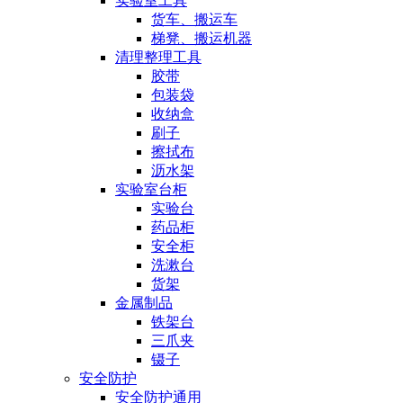
实验室工具
货车、搬运车
梯凳、搬运机器
清理整理工具
胶带
包装袋
收纳盒
刷子
擦拭布
沥水架
实验室台柜
实验台
药品柜
安全柜
洗漱台
货架
金属制品
铁架台
三爪夹
镊子
安全防护
安全防护通用