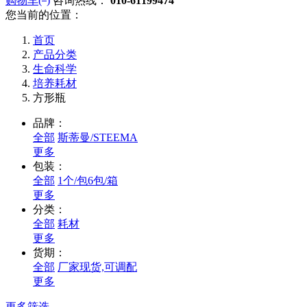
购物车(
)
咨询热线：
010-61199474
您当前的位置：
首页
产品分类
生命科学
培养耗材
方形瓶
品牌：
全部
斯蒂曼/STEEMA
更多
包装：
全部
1个/包6包/箱
更多
分类：
全部
耗材
更多
货期：
全部
厂家现货,可调配
更多
更多筛选