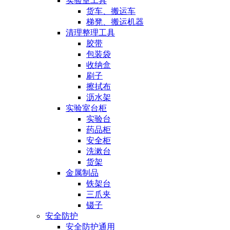
实验室工具
货车、搬运车
梯凳、搬运机器
清理整理工具
胶带
包装袋
收纳盒
刷子
擦拭布
沥水架
实验室台柜
实验台
药品柜
安全柜
洗漱台
货架
金属制品
铁架台
三爪夹
镊子
安全防护
安全防护通用