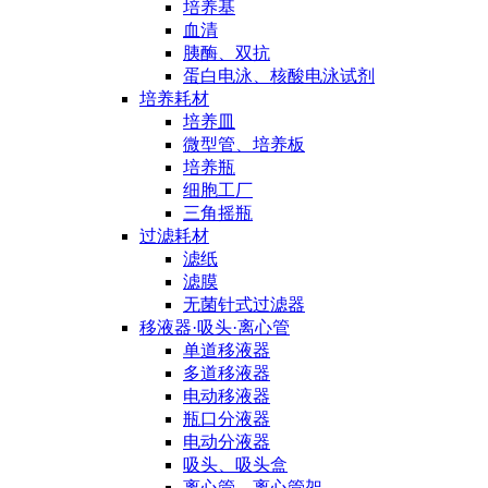
培养基
血清
胰酶、双抗
蛋白电泳、核酸电泳试剂
培养耗材
培养皿
微型管、培养板
培养瓶
细胞工厂
三角摇瓶
过滤耗材
滤纸
滤膜
无菌针式过滤器
移液器·吸头·离心管
单道移液器
多道移液器
电动移液器
瓶口分液器
电动分液器
吸头、吸头盒
离心管、离心管架