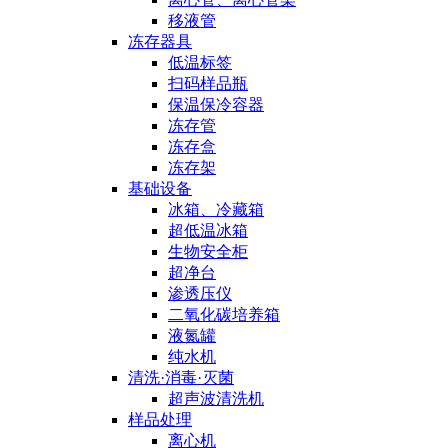
移液管
冻存器具
低温标签
扫码样品瓶
保温保冷容器
冻存管
冻存盒
冻存架
基础设备
冰箱、冷藏箱
超低温冰箱
生物安全柜
超净台
渗透压仪
二氧化碳培养箱
液氮罐
纯水机
清洗·消毒·灭菌
超声波清洗机
样品处理
离心机