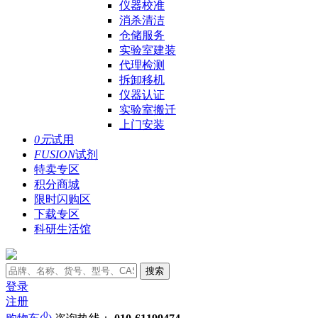
仪器校准
消杀清洁
仓储服务
实验室建装
代理检测
拆卸移机
仪器认证
实验室搬迁
上门安装
0元
试用
FUSION
试剂
特卖专区
积分商城
限时闪购区
下载专区
科研生活馆
搜索
登录
注册
0