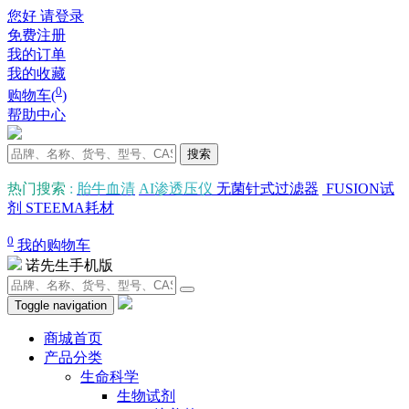
您好 请登录
免费注册
我的订单
我的收藏
0
购物车(
)
帮助中心
搜索
热门搜索
:
胎牛血清
AI渗透压仪
无菌针式过滤器
FUSION试
剂
STEEMA耗材
0
我的购物车
诺先生手机版
Toggle navigation
商城首页
产品分类
生命科学
生物试剂