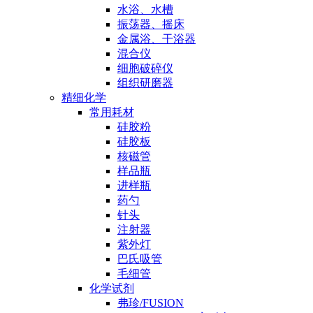
水浴、水槽
振荡器、摇床
金属浴、干浴器
混合仪
细胞破碎仪
组织研磨器
精细化学
常用耗材
硅胶粉
硅胶板
核磁管
样品瓶
进样瓶
药勺
针头
注射器
紫外灯
巴氏吸管
毛细管
化学试剂
弗珍/FUSION