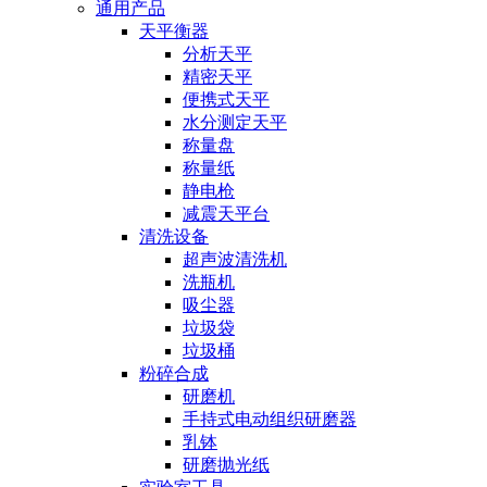
通用产品
天平衡器
分析天平
精密天平
便携式天平
水分测定天平
称量盘
称量纸
静电枪
减震天平台
清洗设备
超声波清洗机
洗瓶机
吸尘器
垃圾袋
垃圾桶
粉碎合成
研磨机
手持式电动组织研磨器
乳钵
研磨抛光纸