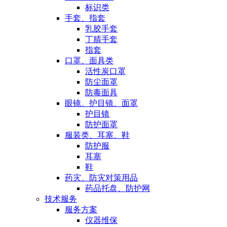
标识类
手套、指套
乳胶手套
丁腈手套
指套
口罩、面具类
活性炭口罩
防尘面罩
防毒面具
眼镜、护目镜、面罩
护目镜
防护面罩
服装类、耳塞、鞋
防护服
耳塞
鞋
药灾、防灾对策用品
药品托盘、防护网
技术服务
服务方案
仪器维保