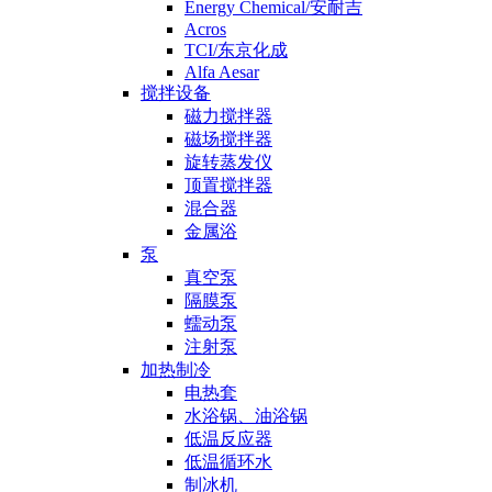
Energy Chemical/安耐吉
Acros
TCI/东京化成
Alfa Aesar
搅拌设备
磁力搅拌器
磁场搅拌器
旋转蒸发仪
顶置搅拌器
混合器
金属浴
泵
真空泵
隔膜泵
蠕动泵
注射泵
加热制冷
电热套
水浴锅、油浴锅
低温反应器
低温循环水
制冰机