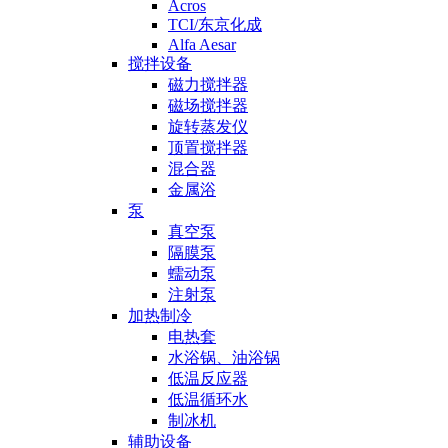
Acros
TCI/东京化成
Alfa Aesar
搅拌设备
磁力搅拌器
磁场搅拌器
旋转蒸发仪
顶置搅拌器
混合器
金属浴
泵
真空泵
隔膜泵
蠕动泵
注射泵
加热制冷
电热套
水浴锅、油浴锅
低温反应器
低温循环水
制冰机
辅助设备