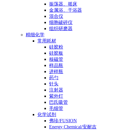
振荡器、摇床
金属浴、干浴器
混合仪
细胞破碎仪
组织研磨器
精细化学
常用耗材
硅胶粉
硅胶板
核磁管
样品瓶
进样瓶
药勺
针头
注射器
紫外灯
巴氏吸管
毛细管
化学试剂
弗珍/FUSION
Energy Chemical/安耐吉