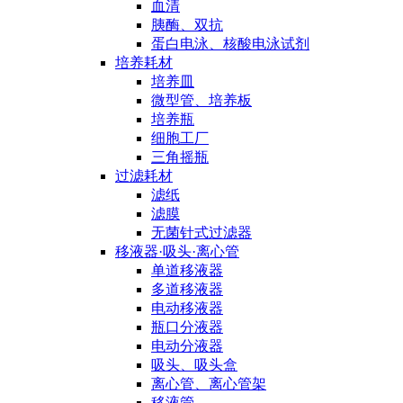
血清
胰酶、双抗
蛋白电泳、核酸电泳试剂
培养耗材
培养皿
微型管、培养板
培养瓶
细胞工厂
三角摇瓶
过滤耗材
滤纸
滤膜
无菌针式过滤器
移液器·吸头·离心管
单道移液器
多道移液器
电动移液器
瓶口分液器
电动分液器
吸头、吸头盒
离心管、离心管架
移液管