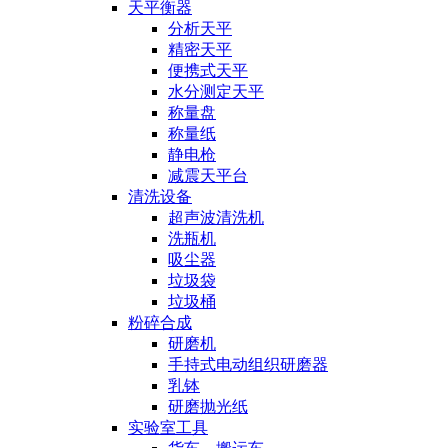
天平衡器
分析天平
精密天平
便携式天平
水分测定天平
称量盘
称量纸
静电枪
减震天平台
清洗设备
超声波清洗机
洗瓶机
吸尘器
垃圾袋
垃圾桶
粉碎合成
研磨机
手持式电动组织研磨器
乳钵
研磨抛光纸
实验室工具