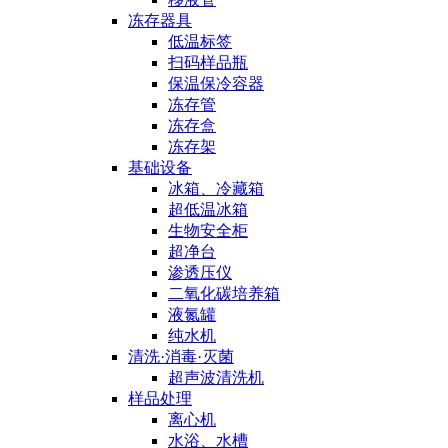
冻存器具
低温标签
扫码样品瓶
保温保冷容器
冻存管
冻存盒
冻存架
基础设备
冰箱、冷藏箱
超低温冰箱
生物安全柜
超净台
渗透压仪
二氧化碳培养箱
液氮罐
纯水机
清洗·消毒·灭菌
超声波清洗机
样品处理
离心机
水浴、水槽