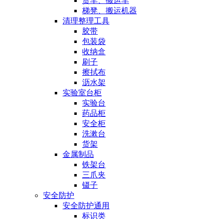
货车、搬运车
梯凳、搬运机器
清理整理工具
胶带
包装袋
收纳盒
刷子
擦拭布
沥水架
实验室台柜
实验台
药品柜
安全柜
洗漱台
货架
金属制品
铁架台
三爪夹
镊子
安全防护
安全防护通用
标识类