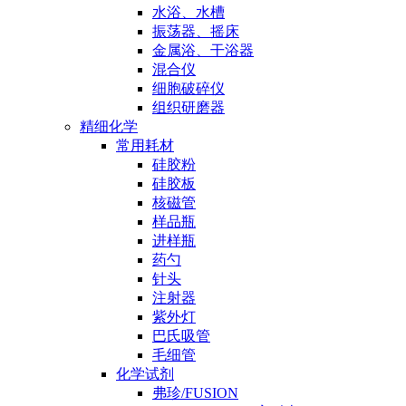
水浴、水槽
振荡器、摇床
金属浴、干浴器
混合仪
细胞破碎仪
组织研磨器
精细化学
常用耗材
硅胶粉
硅胶板
核磁管
样品瓶
进样瓶
药勺
针头
注射器
紫外灯
巴氏吸管
毛细管
化学试剂
弗珍/FUSION