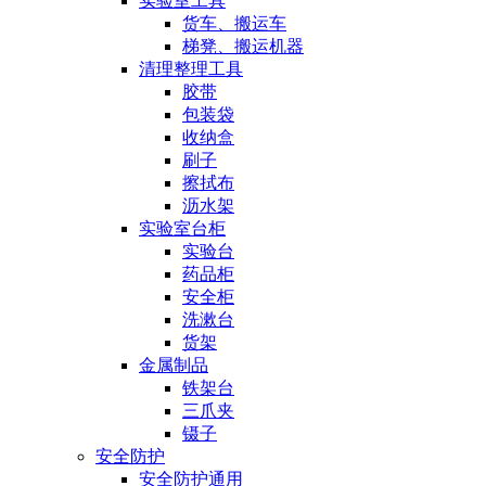
实验室工具
货车、搬运车
梯凳、搬运机器
清理整理工具
胶带
包装袋
收纳盒
刷子
擦拭布
沥水架
实验室台柜
实验台
药品柜
安全柜
洗漱台
货架
金属制品
铁架台
三爪夹
镊子
安全防护
安全防护通用