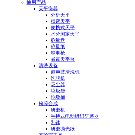
通用产品
天平衡器
分析天平
精密天平
便携式天平
水分测定天平
称量盘
称量纸
静电枪
减震天平台
清洗设备
超声波清洗机
洗瓶机
吸尘器
垃圾袋
垃圾桶
粉碎合成
研磨机
手持式电动组织研磨器
乳钵
研磨抛光纸