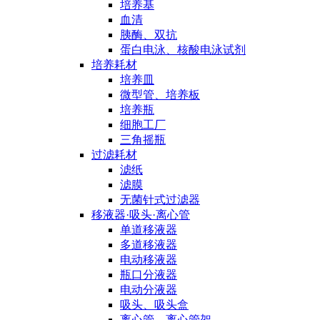
培养基
血清
胰酶、双抗
蛋白电泳、核酸电泳试剂
培养耗材
培养皿
微型管、培养板
培养瓶
细胞工厂
三角摇瓶
过滤耗材
滤纸
滤膜
无菌针式过滤器
移液器·吸头·离心管
单道移液器
多道移液器
电动移液器
瓶口分液器
电动分液器
吸头、吸头盒
离心管、离心管架