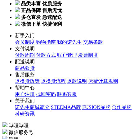
品类丰富 优质服务
正品保障 售后无忧
多仓直发 急速配送
微信下单 快捷便利
新手入门
会员制度
购物指南
我的诺先生
交易条款
支付说明
付款周期
付款方式
账户管理
发票制度
配送说明
商品验货
售后服务
退换货政策
退换货流程
退款说明
运费计算规则
帮助中心
用户注册
找回密码
联系客服
关于我们
诺先生商城简介
STEEMA品牌
FUSION品牌
合作品牌
科研资讯
哔哩哔哩
微信服务号