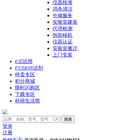
仪器校准
消杀清洁
仓储服务
实验室建装
代理检测
拆卸移机
仪器认证
实验室搬迁
上门安装
0元
试用
FUSION
试剂
特卖专区
积分商城
限时闪购区
下载专区
科研生活馆
搜索
登录
注册
0