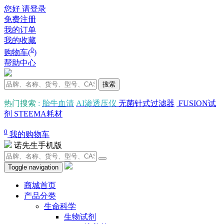
您好 请登录
免费注册
我的订单
我的收藏
0
购物车(
)
帮助中心
搜索
热门搜索
:
胎牛血清
AI渗透压仪
无菌针式过滤器
FUSION试
剂
STEEMA耗材
0
我的购物车
诺先生手机版
Toggle navigation
商城首页
产品分类
生命科学
生物试剂