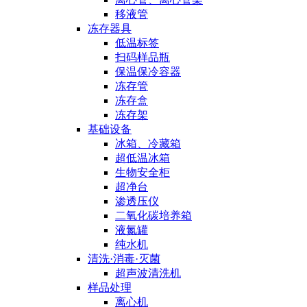
移液管
冻存器具
低温标签
扫码样品瓶
保温保冷容器
冻存管
冻存盒
冻存架
基础设备
冰箱、冷藏箱
超低温冰箱
生物安全柜
超净台
渗透压仪
二氧化碳培养箱
液氮罐
纯水机
清洗·消毒·灭菌
超声波清洗机
样品处理
离心机