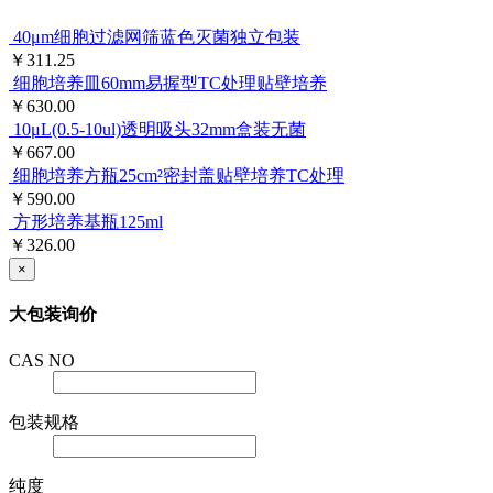
40μm细胞过滤网筛蓝色灭菌独立包装
￥311.25
细胞培养皿60mm易握型TC处理贴壁培养
￥630.00
10μL(0.5-10ul)透明吸头32mm盒装无菌
￥667.00
细胞培养方瓶25cm²密封盖贴壁培养TC处理
￥590.00
方形培养基瓶125ml
￥326.00
×
大包装询价
CAS NO
包装规格
纯度