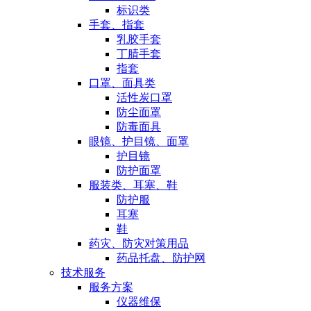
标识类
手套、指套
乳胶手套
丁腈手套
指套
口罩、面具类
活性炭口罩
防尘面罩
防毒面具
眼镜、护目镜、面罩
护目镜
防护面罩
服装类、耳塞、鞋
防护服
耳塞
鞋
药灾、防灾对策用品
药品托盘、防护网
技术服务
服务方案
仪器维保