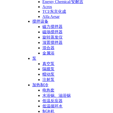
Energy Chemical/安耐吉
Acros
TCI/东京化成
Alfa Aesar
搅拌设备
磁力搅拌器
磁场搅拌器
旋转蒸发仪
顶置搅拌器
混合器
金属浴
泵
真空泵
隔膜泵
蠕动泵
注射泵
加热制冷
电热套
水浴锅、油浴锅
低温反应器
低温循环水
制冰机