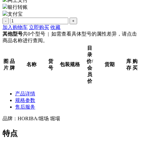
网上支付
银行转账
支付宝
-
+
加入购物车
立即购买
收藏
其他型号
共0个型号 | 如需查看具体型号的属性差异，请点击
商品名称进行查阅。
目
录
图
品
货
价/
库
购
名称
包装规格
货期
片
牌
号
会
存
买
员
价
产品详情
规格参数
售后服务
品牌：HORIBA/堀场 堀場
特点