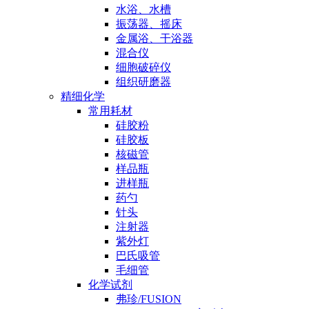
水浴、水槽
振荡器、摇床
金属浴、干浴器
混合仪
细胞破碎仪
组织研磨器
精细化学
常用耗材
硅胶粉
硅胶板
核磁管
样品瓶
进样瓶
药勺
针头
注射器
紫外灯
巴氏吸管
毛细管
化学试剂
弗珍/FUSION