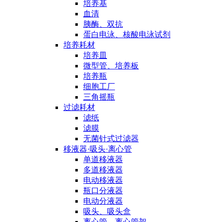
培养基
血清
胰酶、双抗
蛋白电泳、核酸电泳试剂
培养耗材
培养皿
微型管、培养板
培养瓶
细胞工厂
三角摇瓶
过滤耗材
滤纸
滤膜
无菌针式过滤器
移液器·吸头·离心管
单道移液器
多道移液器
电动移液器
瓶口分液器
电动分液器
吸头、吸头盒
离心管、离心管架