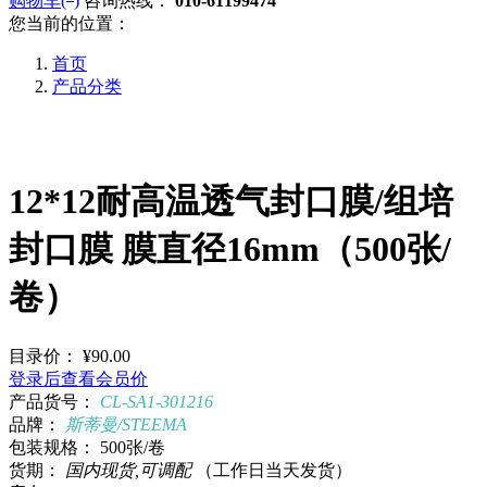
购物车(
)
咨询热线：
010-61199474
您当前的位置：
首页
产品分类
12*12耐高温透气封口膜/组培
封口膜 膜直径16mm（500张/
卷）
目录价：
¥90.00
登录后查看会员价
产品货号：
CL-SA1-301216
品牌：
斯蒂曼/STEEMA
包装规格：
500张/卷
货期：
国内现货,可调配
（工作日当天发货）