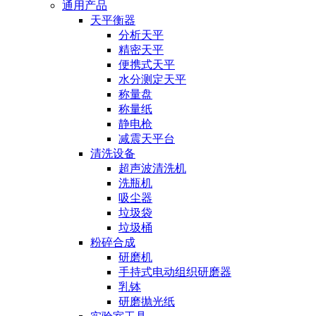
通用产品
天平衡器
分析天平
精密天平
便携式天平
水分测定天平
称量盘
称量纸
静电枪
减震天平台
清洗设备
超声波清洗机
洗瓶机
吸尘器
垃圾袋
垃圾桶
粉碎合成
研磨机
手持式电动组织研磨器
乳钵
研磨抛光纸