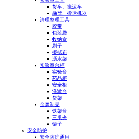
实验室工具
货车、搬运车
梯凳、搬运机器
清理整理工具
胶带
包装袋
收纳盒
刷子
擦拭布
沥水架
实验室台柜
实验台
药品柜
安全柜
洗漱台
货架
金属制品
铁架台
三爪夹
镊子
安全防护
安全防护通用