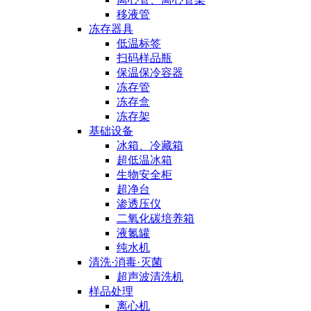
移液管
冻存器具
低温标签
扫码样品瓶
保温保冷容器
冻存管
冻存盒
冻存架
基础设备
冰箱、冷藏箱
超低温冰箱
生物安全柜
超净台
渗透压仪
二氧化碳培养箱
液氮罐
纯水机
清洗·消毒·灭菌
超声波清洗机
样品处理
离心机