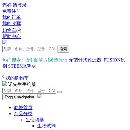
您好 请登录
免费注册
我的订单
我的收藏
0
购物车(
)
帮助中心
搜索
热门搜索
:
胎牛血清
AI渗透压仪
无菌针式过滤器
FUSION试
剂
STEEMA耗材
0
我的购物车
诺先生手机版
Toggle navigation
商城首页
产品分类
生命科学
生物试剂