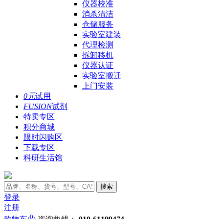
仪器校准
消杀清洁
仓储服务
实验室建装
代理检测
拆卸移机
仪器认证
实验室搬迁
上门安装
0元
试用
FUSION
试剂
特卖专区
积分商城
限时闪购区
下载专区
科研生活馆
搜索
登录
注册
0