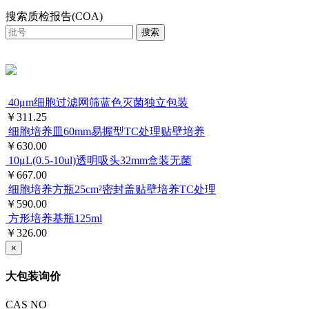
搜索质检报告(COA)
搜索
40μm细胞过滤网筛蓝色灭菌独立包装
￥311.25
细胞培养皿60mm易握型TC处理贴壁培养
￥630.00
10μL(0.5-10ul)透明吸头32mm盒装无菌
￥667.00
细胞培养方瓶25cm²密封盖贴壁培养TC处理
￥590.00
方形培养基瓶125ml
￥326.00
×
大包装询价