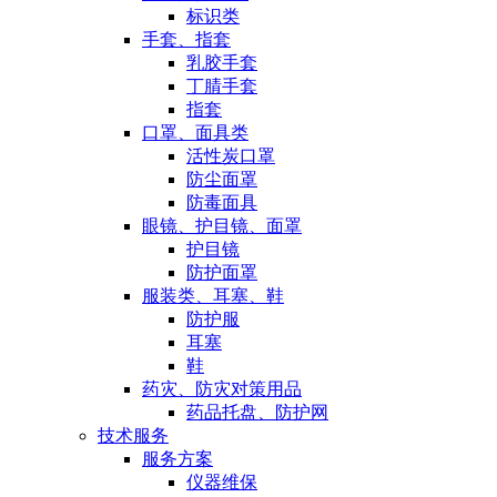
标识类
手套、指套
乳胶手套
丁腈手套
指套
口罩、面具类
活性炭口罩
防尘面罩
防毒面具
眼镜、护目镜、面罩
护目镜
防护面罩
服装类、耳塞、鞋
防护服
耳塞
鞋
药灾、防灾对策用品
药品托盘、防护网
技术服务
服务方案
仪器维保