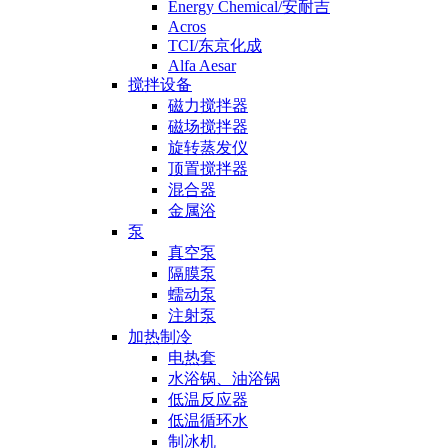
Energy Chemical/安耐吉
Acros
TCI/东京化成
Alfa Aesar
搅拌设备
磁力搅拌器
磁场搅拌器
旋转蒸发仪
顶置搅拌器
混合器
金属浴
泵
真空泵
隔膜泵
蠕动泵
注射泵
加热制冷
电热套
水浴锅、油浴锅
低温反应器
低温循环水
制冰机