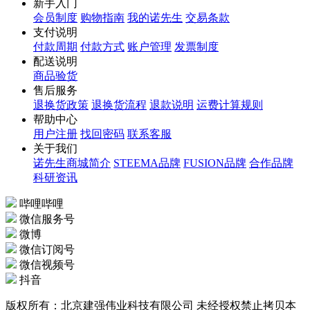
新手入门
会员制度
购物指南
我的诺先生
交易条款
支付说明
付款周期
付款方式
账户管理
发票制度
配送说明
商品验货
售后服务
退换货政策
退换货流程
退款说明
运费计算规则
帮助中心
用户注册
找回密码
联系客服
关于我们
诺先生商城简介
STEEMA品牌
FUSION品牌
合作品牌
科研资讯
哔哩哔哩
微信服务号
微博
微信订阅号
微信视频号
抖音
版权所有：北京建强伟业科技有限公司 未经授权禁止拷贝本