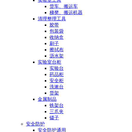
实验室工具
货车、搬运车
梯凳、搬运机器
清理整理工具
胶带
包装袋
收纳盒
刷子
擦拭布
沥水架
实验室台柜
实验台
药品柜
安全柜
洗漱台
货架
金属制品
铁架台
三爪夹
镊子
安全防护
安全防护通用