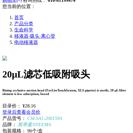
购物车(
)
咨询热线：
010-61199474
您当前的位置：
首页
产品分类
生命科学
移液器·吸头·离心管
电动移液器
20μL滤芯低吸附吸头
Rining exclusive suction head (ForLiteTouchSystem, XLS pipette) is sterile, 20 μL filter
element is low adsorption, boxed
目录价：
¥28.16
登录后查看会员价
产品货号：
CM-SA1-200159A
品牌：
斯蒂曼/STEEMA
包装规格：
96个/盒