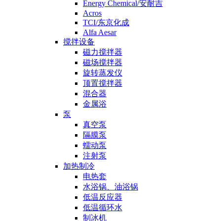
Energy Chemical/安耐吉
Acros
TCI/东京化成
Alfa Aesar
搅拌设备
磁力搅拌器
磁场搅拌器
旋转蒸发仪
顶置搅拌器
混合器
金属浴
泵
真空泵
隔膜泵
蠕动泵
注射泵
加热制冷
电热套
水浴锅、油浴锅
低温反应器
低温循环水
制冰机