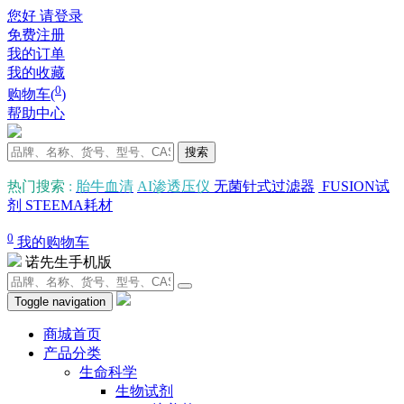
您好 请登录
免费注册
我的订单
我的收藏
0
购物车(
)
帮助中心
搜索
热门搜索
:
胎牛血清
AI渗透压仪
无菌针式过滤器
FUSION试
剂
STEEMA耗材
0
我的购物车
诺先生手机版
Toggle navigation
商城首页
产品分类
生命科学
生物试剂