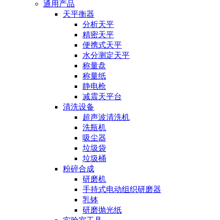
通用产品
天平衡器
分析天平
精密天平
便携式天平
水分测定天平
称量盘
称量纸
静电枪
减震天平台
清洗设备
超声波清洗机
洗瓶机
吸尘器
垃圾袋
垃圾桶
粉碎合成
研磨机
手持式电动组织研磨器
乳钵
研磨抛光纸