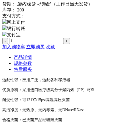
货期：
国内现货,可调配
（工作日当天发货）
库存：
200
支付方式：
网上支付
银行转账
支付宝
-
+
加入购物车
立即购买
收藏
产品详情
规格参数
售后服务
适配性强：应用广泛，适配各种移液器
优质原料：采用进口医疗级高分子聚丙烯（
PP）材料
耐受性强：可
121℃/15psi高温高压灭菌
高洁净度：无热原、无内毒素、无
DNase/RNase
合格灭菌：已灭菌产品经辐照灭菌