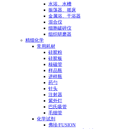
水浴、水槽
振荡器、摇床
金属浴、干浴器
混合仪
细胞破碎仪
组织研磨器
精细化学
常用耗材
硅胶粉
硅胶板
核磁管
样品瓶
进样瓶
药勺
针头
注射器
紫外灯
巴氏吸管
毛细管
化学试剂
弗珍/FUSION