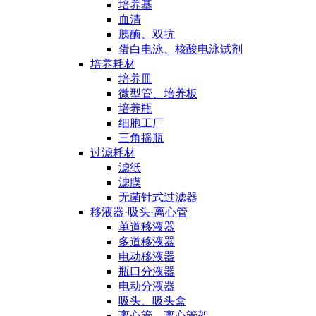
培养基
血清
胰酶、双抗
蛋白电泳、核酸电泳试剂
培养耗材
培养皿
微型管、培养板
培养瓶
细胞工厂
三角摇瓶
过滤耗材
滤纸
滤膜
无菌针式过滤器
移液器·吸头·离心管
单道移液器
多道移液器
电动移液器
瓶口分液器
电动分液器
吸头、吸头盒
离心管、离心管架