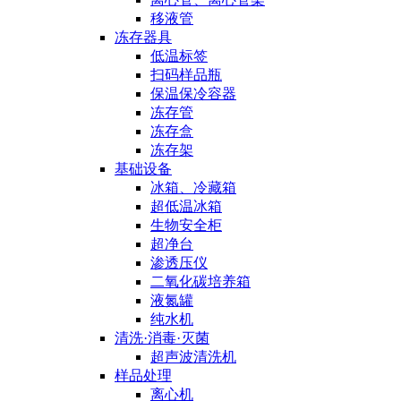
移液管
冻存器具
低温标签
扫码样品瓶
保温保冷容器
冻存管
冻存盒
冻存架
基础设备
冰箱、冷藏箱
超低温冰箱
生物安全柜
超净台
渗透压仪
二氧化碳培养箱
液氮罐
纯水机
清洗·消毒·灭菌
超声波清洗机
样品处理
离心机