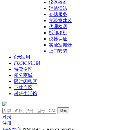
仪器校准
消杀清洁
仓储服务
实验室建装
代理检测
拆卸移机
仪器认证
实验室搬迁
上门安装
0元
试用
FUSION
试剂
特卖专区
积分商城
限时闪购区
下载专区
科研生活馆
搜索
登录
注册
0