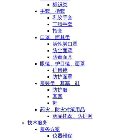
标识类
手套、指套
乳胶手套
丁腈手套
指套
口罩、面具类
活性炭口罩
防尘面罩
防毒面具
眼镜、护目镜、面罩
护目镜
防护面罩
服装类、耳塞、鞋
防护服
耳塞
鞋
药灾、防灾对策用品
药品托盘、防护网
技术服务
服务方案
仪器维保