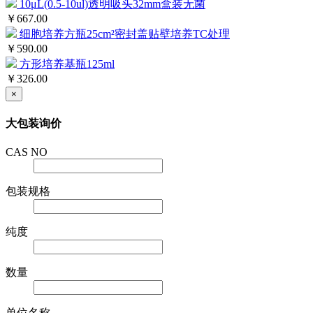
10μL(0.5-10ul)透明吸头32mm盒装无菌
￥667.00
细胞培养方瓶25cm²密封盖贴壁培养TC处理
￥590.00
方形培养基瓶125ml
￥326.00
×
大包装询价
CAS NO
包装规格
纯度
数量
单位名称