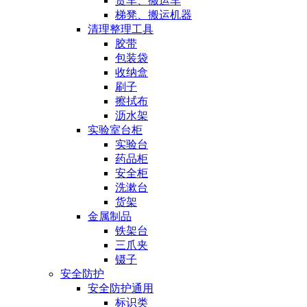
货车、搬运车
梯凳、搬运机器
清理整理工具
胶带
包装袋
收纳盒
刷子
擦拭布
沥水架
实验室台柜
实验台
药品柜
安全柜
洗漱台
货架
金属制品
铁架台
三爪夹
镊子
安全防护
安全防护通用
标识类