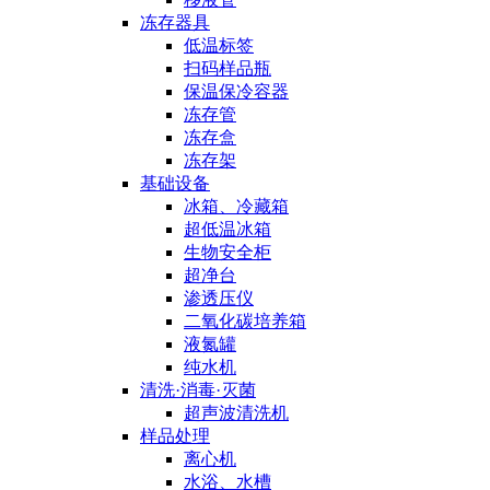
冻存器具
低温标签
扫码样品瓶
保温保冷容器
冻存管
冻存盒
冻存架
基础设备
冰箱、冷藏箱
超低温冰箱
生物安全柜
超净台
渗透压仪
二氧化碳培养箱
液氮罐
纯水机
清洗·消毒·灭菌
超声波清洗机
样品处理
离心机
水浴、水槽