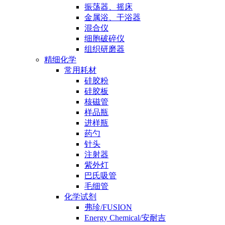
振荡器、摇床
金属浴、干浴器
混合仪
细胞破碎仪
组织研磨器
精细化学
常用耗材
硅胶粉
硅胶板
核磁管
样品瓶
进样瓶
药勺
针头
注射器
紫外灯
巴氏吸管
毛细管
化学试剂
弗珍/FUSION
Energy Chemical/安耐吉