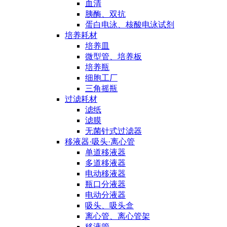
血清
胰酶、双抗
蛋白电泳、核酸电泳试剂
培养耗材
培养皿
微型管、培养板
培养瓶
细胞工厂
三角摇瓶
过滤耗材
滤纸
滤膜
无菌针式过滤器
移液器·吸头·离心管
单道移液器
多道移液器
电动移液器
瓶口分液器
电动分液器
吸头、吸头盒
离心管、离心管架
移液管