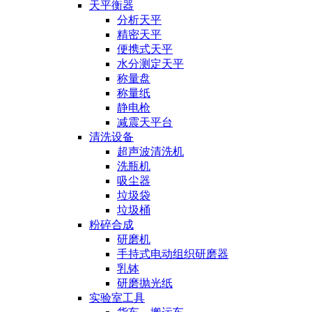
天平衡器
分析天平
精密天平
便携式天平
水分测定天平
称量盘
称量纸
静电枪
减震天平台
清洗设备
超声波清洗机
洗瓶机
吸尘器
垃圾袋
垃圾桶
粉碎合成
研磨机
手持式电动组织研磨器
乳钵
研磨抛光纸
实验室工具