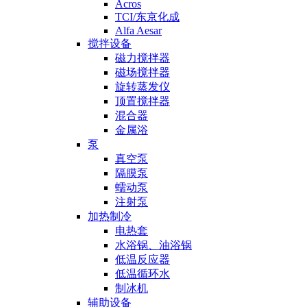
Acros
TCI/东京化成
Alfa Aesar
搅拌设备
磁力搅拌器
磁场搅拌器
旋转蒸发仪
顶置搅拌器
混合器
金属浴
泵
真空泵
隔膜泵
蠕动泵
注射泵
加热制冷
电热套
水浴锅、油浴锅
低温反应器
低温循环水
制冰机
辅助设备