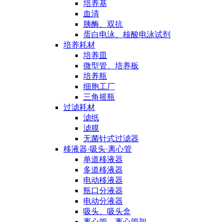
培养基
血清
胰酶、双抗
蛋白电泳、核酸电泳试剂
培养耗材
培养皿
微型管、培养板
培养瓶
细胞工厂
三角摇瓶
过滤耗材
滤纸
滤膜
无菌针式过滤器
移液器·吸头·离心管
单道移液器
多道移液器
电动移液器
瓶口分液器
电动分液器
吸头、吸头盒
离心管、离心管架