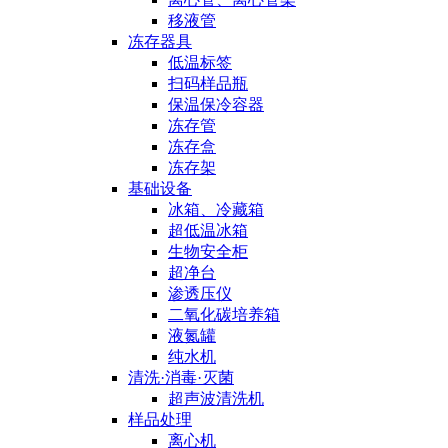
移液管
冻存器具
低温标签
扫码样品瓶
保温保冷容器
冻存管
冻存盒
冻存架
基础设备
冰箱、冷藏箱
超低温冰箱
生物安全柜
超净台
渗透压仪
二氧化碳培养箱
液氮罐
纯水机
清洗·消毒·灭菌
超声波清洗机
样品处理
离心机