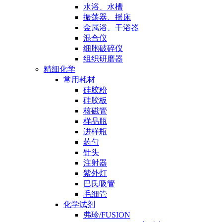
水浴、水槽
振荡器、摇床
金属浴、干浴器
混合仪
细胞破碎仪
组织研磨器
精细化学
常用耗材
硅胶粉
硅胶板
核磁管
样品瓶
进样瓶
药勺
针头
注射器
紫外灯
巴氏吸管
毛细管
化学试剂
弗珍/FUSION