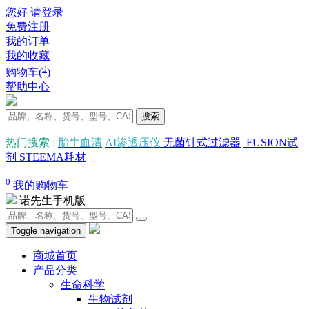
您好 请登录
免费注册
我的订单
我的收藏
0
购物车(
)
帮助中心
搜索
热门搜索
:
胎牛血清
AI渗透压仪
无菌针式过滤器
FUSION试
剂
STEEMA耗材
0
我的购物车
诺先生手机版
Toggle navigation
商城首页
产品分类
生命科学
生物试剂