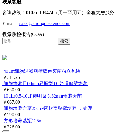
联系客服
咨询热线：010-61199474（周一至周五）全程为您服务！
E-mail：
sales@strongerscience.com
搜索质检报告(COA)
搜索
40μm细胞过滤网筛蓝色灭菌独立包装
￥311.25
细胞培养皿60mm易握型TC处理贴壁培养
￥630.00
10μL(0.5-10ul)透明吸头32mm盒装无菌
￥667.00
细胞培养方瓶25cm²密封盖贴壁培养TC处理
￥590.00
方形培养基瓶125ml
￥326.00