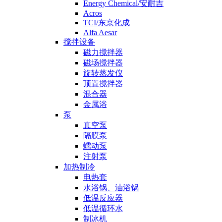
Energy Chemical/安耐吉
Acros
TCI/东京化成
Alfa Aesar
搅拌设备
磁力搅拌器
磁场搅拌器
旋转蒸发仪
顶置搅拌器
混合器
金属浴
泵
真空泵
隔膜泵
蠕动泵
注射泵
加热制冷
电热套
水浴锅、油浴锅
低温反应器
低温循环水
制冰机