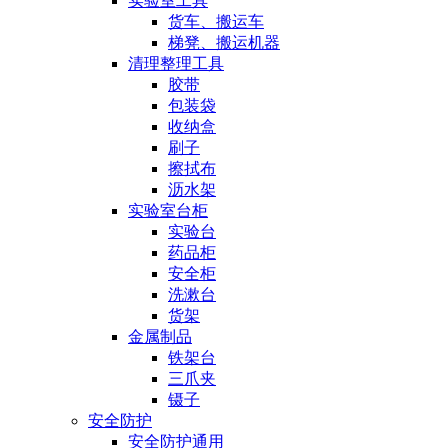
实验室工具
货车、搬运车
梯凳、搬运机器
清理整理工具
胶带
包装袋
收纳盒
刷子
擦拭布
沥水架
实验室台柜
实验台
药品柜
安全柜
洗漱台
货架
金属制品
铁架台
三爪夹
镊子
安全防护
安全防护通用