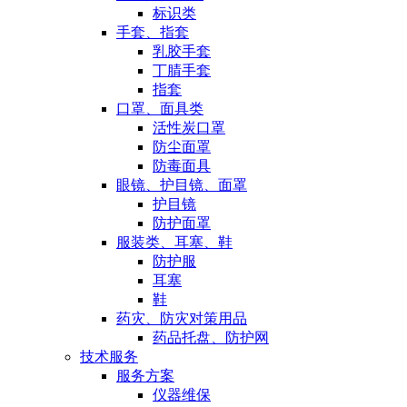
标识类
手套、指套
乳胶手套
丁腈手套
指套
口罩、面具类
活性炭口罩
防尘面罩
防毒面具
眼镜、护目镜、面罩
护目镜
防护面罩
服装类、耳塞、鞋
防护服
耳塞
鞋
药灾、防灾对策用品
药品托盘、防护网
技术服务
服务方案
仪器维保