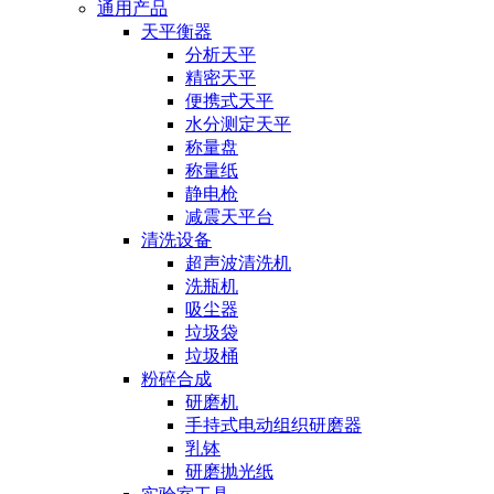
通用产品
天平衡器
分析天平
精密天平
便携式天平
水分测定天平
称量盘
称量纸
静电枪
减震天平台
清洗设备
超声波清洗机
洗瓶机
吸尘器
垃圾袋
垃圾桶
粉碎合成
研磨机
手持式电动组织研磨器
乳钵
研磨抛光纸