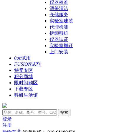
仪器校准
消杀清洁
仓储服务
实验室建装
代理检测
拆卸移机
仪器认证
实验室搬迁
上门安装
0元
试用
FUSION
试剂
特卖专区
积分商城
限时闪购区
下载专区
科研生活馆
搜索
登录
注册
0