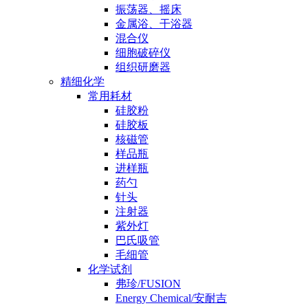
振荡器、摇床
金属浴、干浴器
混合仪
细胞破碎仪
组织研磨器
精细化学
常用耗材
硅胶粉
硅胶板
核磁管
样品瓶
进样瓶
药勺
针头
注射器
紫外灯
巴氏吸管
毛细管
化学试剂
弗珍/FUSION
Energy Chemical/安耐吉