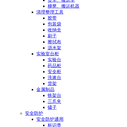
货车、搬运车
梯凳、搬运机器
清理整理工具
胶带
包装袋
收纳盒
刷子
擦拭布
沥水架
实验室台柜
实验台
药品柜
安全柜
洗漱台
货架
金属制品
铁架台
三爪夹
镊子
安全防护
安全防护通用
标识类