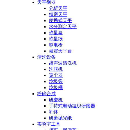
天平衡器
分析天平
精密天平
便携式天平
水分测定天平
称量盘
称量纸
静电枪
减震天平台
清洗设备
超声波清洗机
洗瓶机
吸尘器
垃圾袋
垃圾桶
粉碎合成
研磨机
手持式电动组织研磨器
乳钵
研磨抛光纸
实验室工具