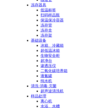
冻存器具
低温标签
扫码样品瓶
保温保冷容器
冻存管
冻存盒
冻存架
基础设备
冰箱、冷藏箱
超低温冰箱
生物安全柜
超净台
渗透压仪
二氧化碳培养箱
液氮罐
纯水机
清洗·消毒·灭菌
超声波清洗机
样品处理
离心机
水浴、水槽