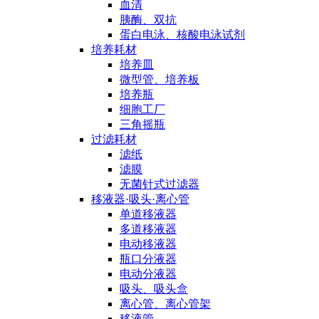
血清
胰酶、双抗
蛋白电泳、核酸电泳试剂
培养耗材
培养皿
微型管、培养板
培养瓶
细胞工厂
三角摇瓶
过滤耗材
滤纸
滤膜
无菌针式过滤器
移液器·吸头·离心管
单道移液器
多道移液器
电动移液器
瓶口分液器
电动分液器
吸头、吸头盒
离心管、离心管架
移液管