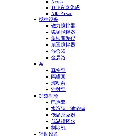
Acros
TCI/东京化成
Alfa Aesar
搅拌设备
磁力搅拌器
磁场搅拌器
旋转蒸发仪
顶置搅拌器
混合器
金属浴
泵
真空泵
隔膜泵
蠕动泵
注射泵
加热制冷
电热套
水浴锅、油浴锅
低温反应器
低温循环水
制冰机
辅助设备