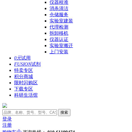
仪器校准
消杀清洁
仓储服务
实验室建装
代理检测
拆卸移机
仪器认证
实验室搬迁
上门安装
0元
试用
FUSION
试剂
特卖专区
积分商城
限时闪购区
下载专区
科研生活馆
搜索
登录
注册
0