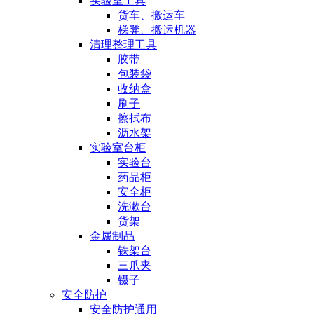
实验室工具
货车、搬运车
梯凳、搬运机器
清理整理工具
胶带
包装袋
收纳盒
刷子
擦拭布
沥水架
实验室台柜
实验台
药品柜
安全柜
洗漱台
货架
金属制品
铁架台
三爪夹
镊子
安全防护
安全防护通用