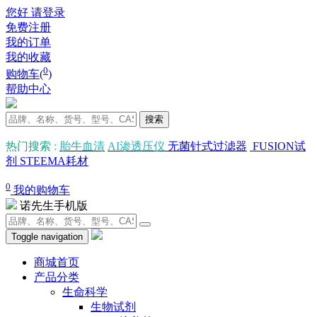
您好 请登录
免费注册
我的订单
我的收藏
0
购物车(
)
帮助中心
搜索
热门搜索
:
胎牛血清
AI渗透压仪
无菌针式过滤器
FUSION试
剂
STEEMA耗材
0
我的购物车
诺先生手机版
Toggle navigation
商城首页
产品分类
生命科学
生物试剂