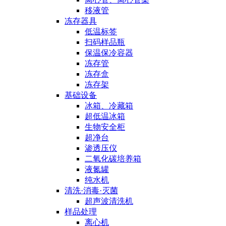
移液管
冻存器具
低温标签
扫码样品瓶
保温保冷容器
冻存管
冻存盒
冻存架
基础设备
冰箱、冷藏箱
超低温冰箱
生物安全柜
超净台
渗透压仪
二氧化碳培养箱
液氮罐
纯水机
清洗·消毒·灭菌
超声波清洗机
样品处理
离心机