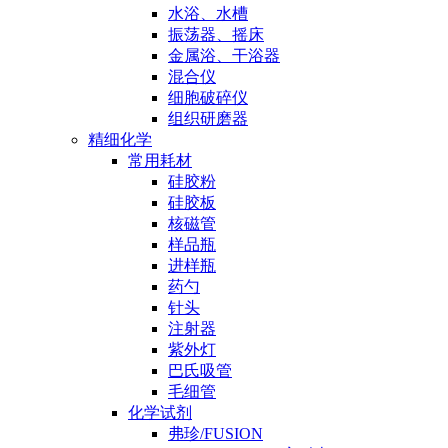
水浴、水槽
振荡器、摇床
金属浴、干浴器
混合仪
细胞破碎仪
组织研磨器
精细化学
常用耗材
硅胶粉
硅胶板
核磁管
样品瓶
进样瓶
药勺
针头
注射器
紫外灯
巴氏吸管
毛细管
化学试剂
弗珍/FUSION