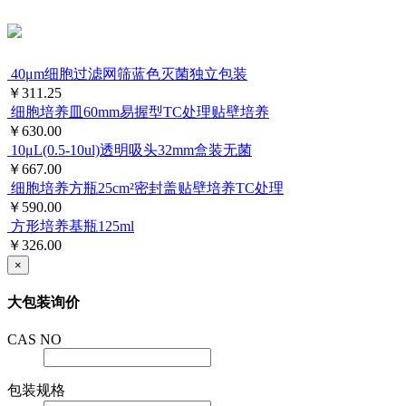
40μm细胞过滤网筛蓝色灭菌独立包装
￥311.25
细胞培养皿60mm易握型TC处理贴壁培养
￥630.00
10μL(0.5-10ul)透明吸头32mm盒装无菌
￥667.00
细胞培养方瓶25cm²密封盖贴壁培养TC处理
￥590.00
方形培养基瓶125ml
￥326.00
×
大包装询价
CAS NO
包装规格