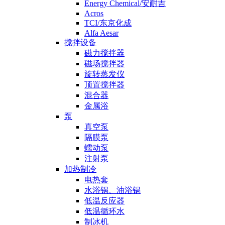
Energy Chemical/安耐吉
Acros
TCI/东京化成
Alfa Aesar
搅拌设备
磁力搅拌器
磁场搅拌器
旋转蒸发仪
顶置搅拌器
混合器
金属浴
泵
真空泵
隔膜泵
蠕动泵
注射泵
加热制冷
电热套
水浴锅、油浴锅
低温反应器
低温循环水
制冰机