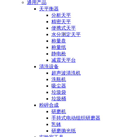
通用产品
天平衡器
分析天平
精密天平
便携式天平
水分测定天平
称量盘
称量纸
静电枪
减震天平台
清洗设备
超声波清洗机
洗瓶机
吸尘器
垃圾袋
垃圾桶
粉碎合成
研磨机
手持式电动组织研磨器
乳钵
研磨抛光纸