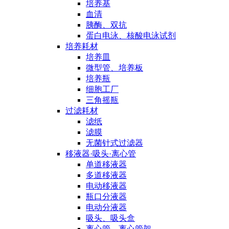
培养基
血清
胰酶、双抗
蛋白电泳、核酸电泳试剂
培养耗材
培养皿
微型管、培养板
培养瓶
细胞工厂
三角摇瓶
过滤耗材
滤纸
滤膜
无菌针式过滤器
移液器·吸头·离心管
单道移液器
多道移液器
电动移液器
瓶口分液器
电动分液器
吸头、吸头盒
离心管、离心管架