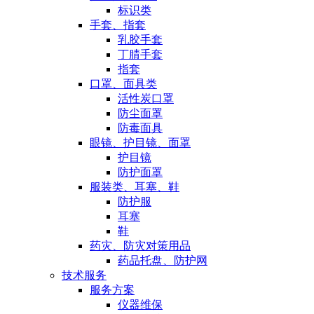
标识类
手套、指套
乳胶手套
丁腈手套
指套
口罩、面具类
活性炭口罩
防尘面罩
防毒面具
眼镜、护目镜、面罩
护目镜
防护面罩
服装类、耳塞、鞋
防护服
耳塞
鞋
药灾、防灾对策用品
药品托盘、防护网
技术服务
服务方案
仪器维保