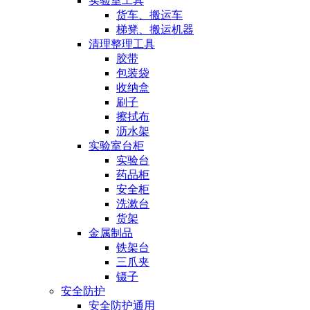
实验室工具
货车、搬运车
梯凳、搬运机器
清理整理工具
胶带
包装袋
收纳盒
刷子
擦拭布
沥水架
实验室台柜
实验台
药品柜
安全柜
洗漱台
货架
金属制品
铁架台
三爪夹
镊子
安全防护
安全防护通用