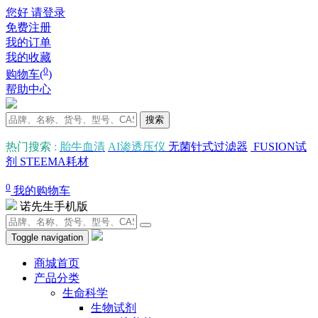
您好 请登录
免费注册
我的订单
我的收藏
0
购物车(
)
帮助中心
搜索
热门搜索
:
胎牛血清
AI渗透压仪
无菌针式过滤器
FUSION试
剂
STEEMA耗材
0
我的购物车
诺先生手机版
Toggle navigation
商城首页
产品分类
生命科学
生物试剂