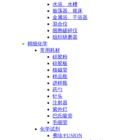
水浴、水槽
振荡器、摇床
金属浴、干浴器
混合仪
细胞破碎仪
组织研磨器
精细化学
常用耗材
硅胶粉
硅胶板
核磁管
样品瓶
进样瓶
药勺
针头
注射器
紫外灯
巴氏吸管
毛细管
化学试剂
弗珍/FUSION