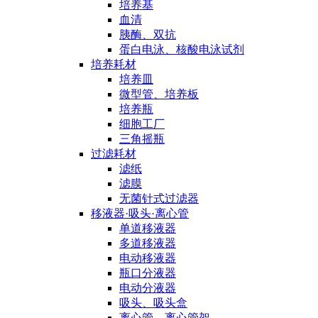
培养基
血清
胰酶、双抗
蛋白电泳、核酸电泳试剂
培养耗材
培养皿
微型管、培养板
培养瓶
细胞工厂
三角摇瓶
过滤耗材
滤纸
滤膜
无菌针式过滤器
移液器·吸头·离心管
单道移液器
多道移液器
电动移液器
瓶口分液器
电动分液器
吸头、吸头盒
离心管、离心管架