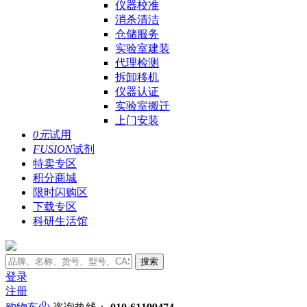
仪器校准
消杀清洁
仓储服务
实验室建装
代理检测
拆卸移机
仪器认证
实验室搬迁
上门安装
0元
试用
FUSION
试剂
特卖专区
积分商城
限时闪购区
下载专区
科研生活馆
搜索
登录
注册
0