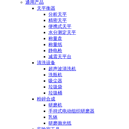
通用产品
天平衡器
分析天平
精密天平
便携式天平
水分测定天平
称量盘
称量纸
静电枪
减震天平台
清洗设备
超声波清洗机
洗瓶机
吸尘器
垃圾袋
垃圾桶
粉碎合成
研磨机
手持式电动组织研磨器
乳钵
研磨抛光纸