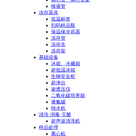
移液管
冻存器具
低温标签
扫码样品瓶
保温保冷容器
冻存管
冻存盒
冻存架
基础设备
冰箱、冷藏箱
超低温冰箱
生物安全柜
超净台
渗透压仪
二氧化碳培养箱
液氮罐
纯水机
清洗·消毒·灭菌
超声波清洗机
样品处理
离心机