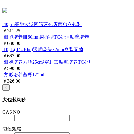
40μm细胞过滤网筛蓝色灭菌独立包装
￥311.25
细胞培养皿60mm易握型TC处理贴壁培养
￥630.00
10μL(0.5-10ul)透明吸头32mm盒装无菌
￥667.00
细胞培养方瓶25cm²密封盖贴壁培养TC处理
￥590.00
方形培养基瓶125ml
￥326.00
×
大包装询价
CAS NO
包装规格