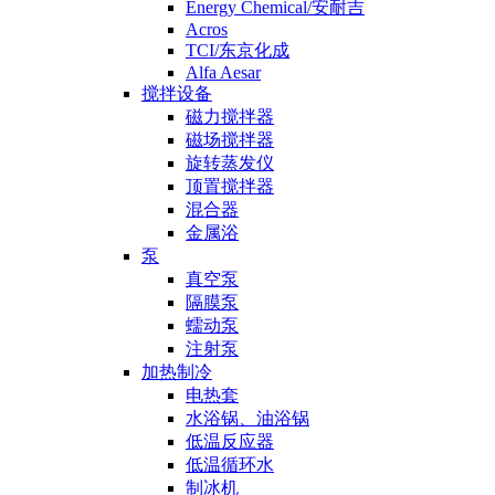
Energy Chemical/安耐吉
Acros
TCI/东京化成
Alfa Aesar
搅拌设备
磁力搅拌器
磁场搅拌器
旋转蒸发仪
顶置搅拌器
混合器
金属浴
泵
真空泵
隔膜泵
蠕动泵
注射泵
加热制冷
电热套
水浴锅、油浴锅
低温反应器
低温循环水
制冰机