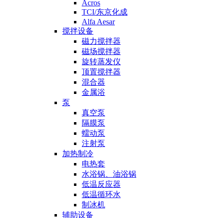
Acros
TCI/东京化成
Alfa Aesar
搅拌设备
磁力搅拌器
磁场搅拌器
旋转蒸发仪
顶置搅拌器
混合器
金属浴
泵
真空泵
隔膜泵
蠕动泵
注射泵
加热制冷
电热套
水浴锅、油浴锅
低温反应器
低温循环水
制冰机
辅助设备