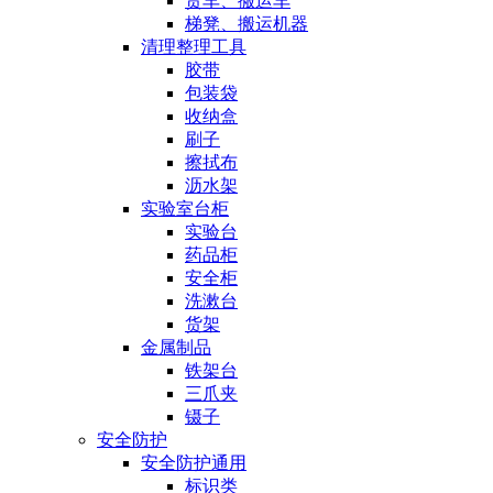
货车、搬运车
梯凳、搬运机器
清理整理工具
胶带
包装袋
收纳盒
刷子
擦拭布
沥水架
实验室台柜
实验台
药品柜
安全柜
洗漱台
货架
金属制品
铁架台
三爪夹
镊子
安全防护
安全防护通用
标识类