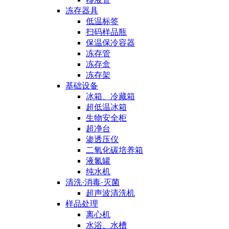
冻存器具
低温标签
扫码样品瓶
保温保冷容器
冻存管
冻存盒
冻存架
基础设备
冰箱、冷藏箱
超低温冰箱
生物安全柜
超净台
渗透压仪
二氧化碳培养箱
液氮罐
纯水机
清洗·消毒·灭菌
超声波清洗机
样品处理
离心机
水浴、水槽