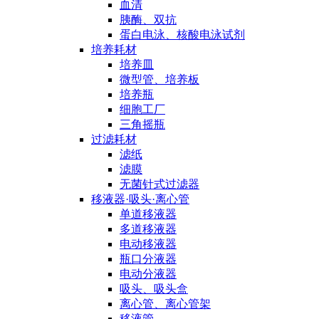
血清
胰酶、双抗
蛋白电泳、核酸电泳试剂
培养耗材
培养皿
微型管、培养板
培养瓶
细胞工厂
三角摇瓶
过滤耗材
滤纸
滤膜
无菌针式过滤器
移液器·吸头·离心管
单道移液器
多道移液器
电动移液器
瓶口分液器
电动分液器
吸头、吸头盒
离心管、离心管架
移液管