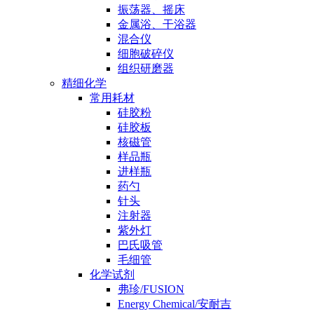
振荡器、摇床
金属浴、干浴器
混合仪
细胞破碎仪
组织研磨器
精细化学
常用耗材
硅胶粉
硅胶板
核磁管
样品瓶
进样瓶
药勺
针头
注射器
紫外灯
巴氏吸管
毛细管
化学试剂
弗珍/FUSION
Energy Chemical/安耐吉