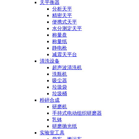
天平衡器
分析天平
精密天平
便携式天平
水分测定天平
称量盘
称量纸
静电枪
减震天平台
清洗设备
超声波清洗机
洗瓶机
吸尘器
垃圾袋
垃圾桶
粉碎合成
研磨机
手持式电动组织研磨器
乳钵
研磨抛光纸
实验室工具