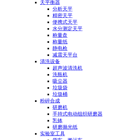
天平衡器
分析天平
精密天平
便携式天平
水分测定天平
称量盘
称量纸
静电枪
减震天平台
清洗设备
超声波清洗机
洗瓶机
吸尘器
垃圾袋
垃圾桶
粉碎合成
研磨机
手持式电动组织研磨器
乳钵
研磨抛光纸
实验室工具