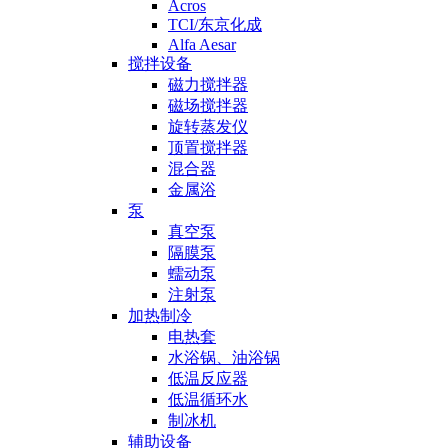
Acros
TCI/东京化成
Alfa Aesar
搅拌设备
磁力搅拌器
磁场搅拌器
旋转蒸发仪
顶置搅拌器
混合器
金属浴
泵
真空泵
隔膜泵
蠕动泵
注射泵
加热制冷
电热套
水浴锅、油浴锅
低温反应器
低温循环水
制冰机
辅助设备