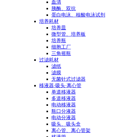
血清
胰酶、双抗
蛋白电泳、核酸电泳试剂
培养耗材
培养皿
微型管、培养板
培养瓶
细胞工厂
三角摇瓶
过滤耗材
滤纸
滤膜
无菌针式过滤器
移液器·吸头·离心管
单道移液器
多道移液器
电动移液器
瓶口分液器
电动分液器
吸头、吸头盒
离心管、离心管架
移液管