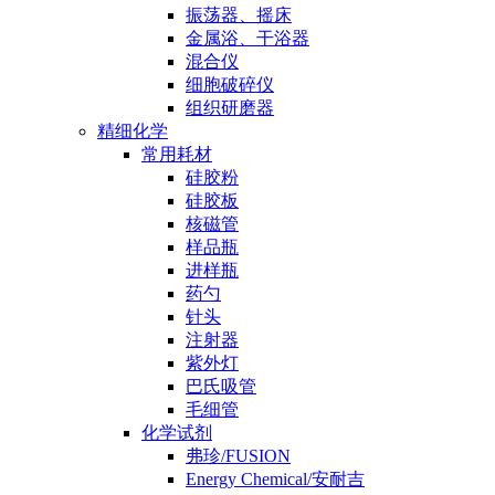
振荡器、摇床
金属浴、干浴器
混合仪
细胞破碎仪
组织研磨器
精细化学
常用耗材
硅胶粉
硅胶板
核磁管
样品瓶
进样瓶
药勺
针头
注射器
紫外灯
巴氏吸管
毛细管
化学试剂
弗珍/FUSION
Energy Chemical/安耐吉