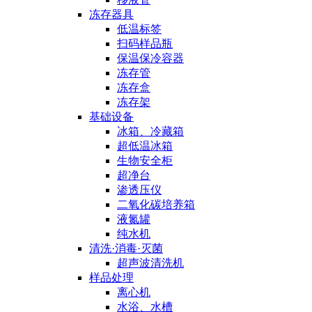
冻存器具
低温标签
扫码样品瓶
保温保冷容器
冻存管
冻存盒
冻存架
基础设备
冰箱、冷藏箱
超低温冰箱
生物安全柜
超净台
渗透压仪
二氧化碳培养箱
液氮罐
纯水机
清洗·消毒·灭菌
超声波清洗机
样品处理
离心机
水浴、水槽