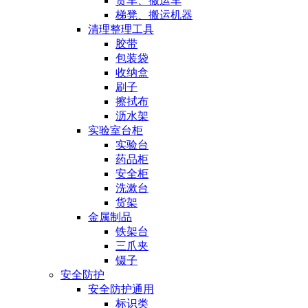
货车、搬运车
梯凳、搬运机器
清理整理工具
胶带
包装袋
收纳盒
刷子
擦拭布
沥水架
实验室台柜
实验台
药品柜
安全柜
洗漱台
货架
金属制品
铁架台
三爪夹
镊子
安全防护
安全防护通用
标识类