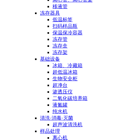
移液管
冻存器具
低温标签
扫码样品瓶
保温保冷容器
冻存管
冻存盒
冻存架
基础设备
冰箱、冷藏箱
超低温冰箱
生物安全柜
超净台
渗透压仪
二氧化碳培养箱
液氮罐
纯水机
清洗·消毒·灭菌
超声波清洗机
样品处理
离心机