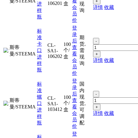
曼/STEEMA
看
+
106201
盒
进
现
会
详情
收藏
样
询
员
瓶
价
登
标
录
准
期
后
-
卡
货,
100
CL-
斯蒂
查
个/
口
需
SA1-
曼/STEEMA
看
+
106202
盒
进
现
会
详情
收藏
样
询
员
瓶
价
登
标
国
录
准
内
后
-
螺
现
100
CL-
斯蒂
查
个/
口
货,
SA1-
曼/STEEMA
看
+
103412
盒
进
可
会
详情
收藏
样
调
员
瓶
配
价
登
标