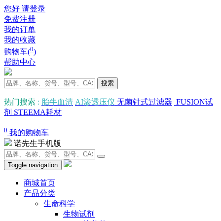
您好 请登录
免费注册
我的订单
我的收藏
0
购物车(
)
帮助中心
搜索
热门搜索
:
胎牛血清
AI渗透压仪
无菌针式过滤器
FUSION试
剂
STEEMA耗材
0
我的购物车
诺先生手机版
Toggle navigation
商城首页
产品分类
生命科学
生物试剂