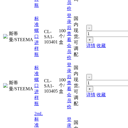
员
瓶
价
登
标
国
录
准
内
后
-
螺
现
100
CL-
斯蒂
查
个/
口
货,
SA1-
曼/STEEMA
看
+
103401
盒
进
可
会
详情
收藏
样
调
员
瓶
配
价
登
标
国
录
准
内
后
-
螺
现
100
CL-
斯蒂
查
个/
口
货,
SA1-
曼/STEEMA
看
+
103405
盒
进
可
会
详情
收藏
样
调
员
瓶
配
价
2mL
标
登
国
准
录