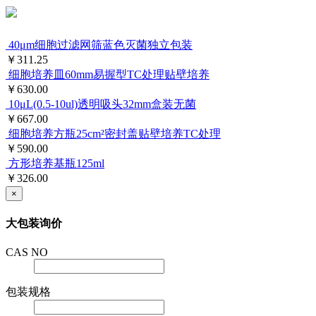
40μm细胞过滤网筛蓝色灭菌独立包装
￥311.25
细胞培养皿60mm易握型TC处理贴壁培养
￥630.00
10μL(0.5-10ul)透明吸头32mm盒装无菌
￥667.00
细胞培养方瓶25cm²密封盖贴壁培养TC处理
￥590.00
方形培养基瓶125ml
￥326.00
×
大包装询价
CAS NO
包装规格