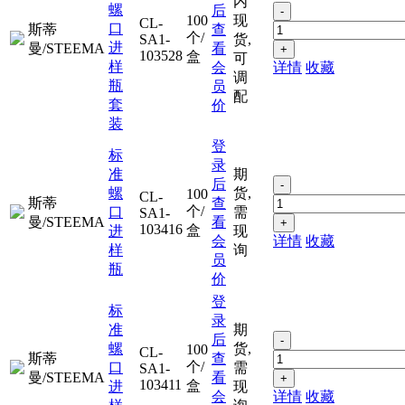
内
螺
后
-
100
现
CL-
口
斯蒂
查
个/
SA1-
货,
进
曼/STEEMA
看
+
103528
盒
可
样
会
详情
收藏
调
瓶
员
配
套
价
装
登
标
录
准
期
后
-
螺
货,
100
CL-
斯蒂
查
个/
口
需
SA1-
曼/STEEMA
看
+
103416
盒
进
现
会
详情
收藏
样
询
员
瓶
价
登
标
录
准
期
后
-
螺
货,
100
CL-
斯蒂
查
个/
口
需
SA1-
曼/STEEMA
看
+
103411
盒
进
现
会
详情
收藏