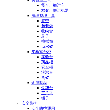
实验室工具
货车、搬运车
梯凳、搬运机器
清理整理工具
胶带
包装袋
收纳盒
刷子
擦拭布
沥水架
实验室台柜
实验台
药品柜
安全柜
洗漱台
货架
金属制品
铁架台
三爪夹
镊子
安全防护
安全防护通用