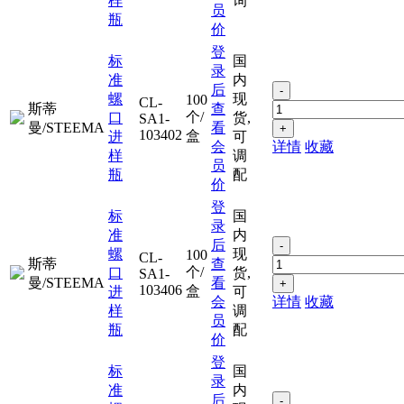
样
询
员
瓶
价
登
标
国
录
准
内
后
-
螺
现
100
CL-
斯蒂
查
个/
口
货,
SA1-
曼/STEEMA
看
+
103402
盒
进
可
会
详情
收藏
样
调
员
瓶
配
价
登
标
国
录
准
内
后
-
螺
现
100
CL-
斯蒂
查
个/
口
货,
SA1-
曼/STEEMA
看
+
103406
盒
进
可
会
详情
收藏
样
调
员
瓶
配
价
登
标
国
录
准
内
后
-