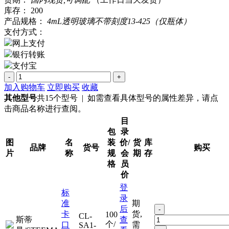
库存：
200
产品规格：
4mL透明玻璃不带刻度13-425（仅瓶体）
支付方式：
网上支付
银行转账
支付宝
-
+
加入购物车
立即购买
收藏
其他型号
共15个型号 | 如需查看具体型号的属性差异，请点
击商品名称进行查阅。
目
包
录
图
名
装
价/
货
库
品牌
货号
购买
片
称
规
会
期
存
格
员
价
登
标
录
准
期
后
-
卡
货,
100
CL-
斯蒂
查
个/
口
需
SA1-