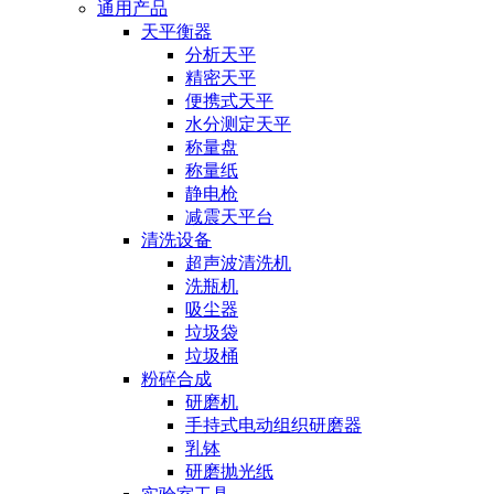
通用产品
天平衡器
分析天平
精密天平
便携式天平
水分测定天平
称量盘
称量纸
静电枪
减震天平台
清洗设备
超声波清洗机
洗瓶机
吸尘器
垃圾袋
垃圾桶
粉碎合成
研磨机
手持式电动组织研磨器
乳钵
研磨抛光纸