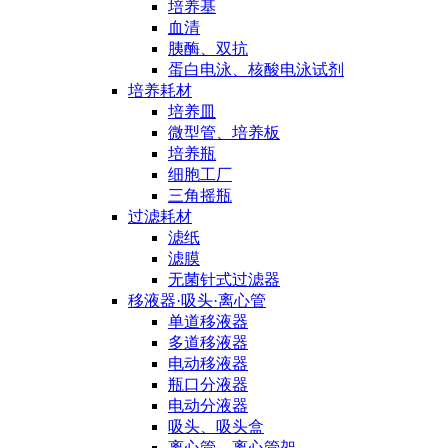
培养基
血清
胰酶、双抗
蛋白电泳、核酸电泳试剂
培养耗材
培养皿
微型管、培养板
培养瓶
细胞工厂
三角摇瓶
过滤耗材
滤纸
滤膜
无菌针式过滤器
移液器·吸头·离心管
单道移液器
多道移液器
电动移液器
瓶口分液器
电动分液器
吸头、吸头盒
离心管、离心管架