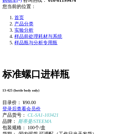
购物车(
)
咨询热线：
010-61199474
您当前的位置：
首页
产品分类
实验分析
样品前处理耗材与系统
样品瓶与分析专用瓶
标准螺口进样瓶
13-425 (bottle body only)
目录价：
¥90.00
登录后查看会员价
产品货号：
CL-SA1-103421
品牌：
斯蒂曼/STEEMA
包装规格：
100个/盒
货期：
国内现货,可调配
（工作日当天发货）