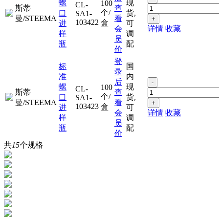
螺
现
100
CL-
斯蒂
查
个/
口
货,
SA1-
曼/STEEMA
看
+
103422
盒
进
可
会
详情
收藏
样
调
员
瓶
配
价
登
标
国
录
准
内
后
-
螺
现
100
CL-
斯蒂
查
个/
口
货,
SA1-
曼/STEEMA
看
+
103423
盒
进
可
会
详情
收藏
样
调
员
瓶
配
价
共
15
个规格