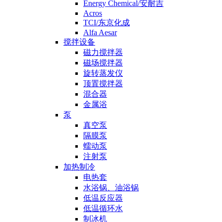
Energy Chemical/安耐吉
Acros
TCI/东京化成
Alfa Aesar
搅拌设备
磁力搅拌器
磁场搅拌器
旋转蒸发仪
顶置搅拌器
混合器
金属浴
泵
真空泵
隔膜泵
蠕动泵
注射泵
加热制冷
电热套
水浴锅、油浴锅
低温反应器
低温循环水
制冰机