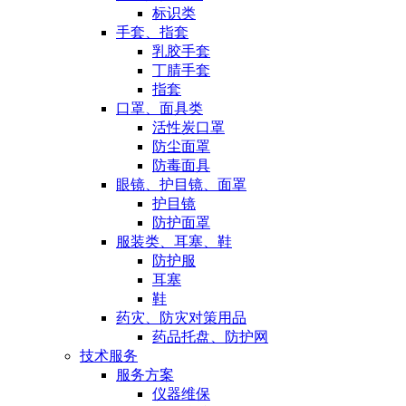
标识类
手套、指套
乳胶手套
丁腈手套
指套
口罩、面具类
活性炭口罩
防尘面罩
防毒面具
眼镜、护目镜、面罩
护目镜
防护面罩
服装类、耳塞、鞋
防护服
耳塞
鞋
药灾、防灾对策用品
药品托盘、防护网
技术服务
服务方案
仪器维保