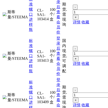
录
准
期
后
-
螺
货,
100
CL-
斯蒂
查
个/
口
需
SA1-
曼/STEEMA
看
+
103414
盒
进
现
会
详情
收藏
样
询
员
瓶
价
登
标
国
录
准
内
后
-
螺
现
100
CL-
斯蒂
查
个/
口
货,
SA1-
曼/STEEMA
看
+
103413
盒
进
可
会
详情
收藏
样
调
员
瓶
配
价
登
标
录
准
期
后
-
螺
货,
100
CL-
斯蒂
查
个/
口
需
SA1-
曼/STEEMA
看
+
103409
盒
进
现
会
详情
收藏
样
询