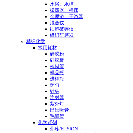
水浴、水槽
振荡器、摇床
金属浴、干浴器
混合仪
细胞破碎仪
组织研磨器
精细化学
常用耗材
硅胶粉
硅胶板
核磁管
样品瓶
进样瓶
药勺
针头
注射器
紫外灯
巴氏吸管
毛细管
化学试剂
弗珍/FUSION