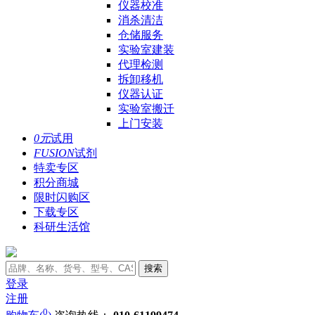
仪器校准
消杀清洁
仓储服务
实验室建装
代理检测
拆卸移机
仪器认证
实验室搬迁
上门安装
0元
试用
FUSION
试剂
特卖专区
积分商城
限时闪购区
下载专区
科研生活馆
搜索
登录
注册
0