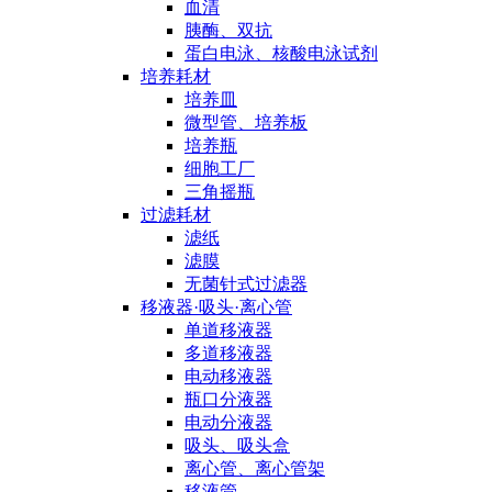
血清
胰酶、双抗
蛋白电泳、核酸电泳试剂
培养耗材
培养皿
微型管、培养板
培养瓶
细胞工厂
三角摇瓶
过滤耗材
滤纸
滤膜
无菌针式过滤器
移液器·吸头·离心管
单道移液器
多道移液器
电动移液器
瓶口分液器
电动分液器
吸头、吸头盒
离心管、离心管架
移液管