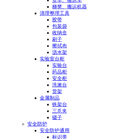
货车、搬运车
梯凳、搬运机器
清理整理工具
胶带
包装袋
收纳盒
刷子
擦拭布
沥水架
实验室台柜
实验台
药品柜
安全柜
洗漱台
货架
金属制品
铁架台
三爪夹
镊子
安全防护
安全防护通用
标识类