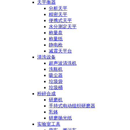
天平衡器
分析天平
精密天平
便携式天平
水分测定天平
称量盘
称量纸
静电枪
减震天平台
清洗设备
超声波清洗机
洗瓶机
吸尘器
垃圾袋
垃圾桶
粉碎合成
研磨机
手持式电动组织研磨器
乳钵
研磨抛光纸
实验室工具