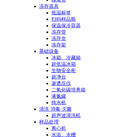
冻存器具
低温标签
扫码样品瓶
保温保冷容器
冻存管
冻存盒
冻存架
基础设备
冰箱、冷藏箱
超低温冰箱
生物安全柜
超净台
渗透压仪
二氧化碳培养箱
液氮罐
纯水机
清洗·消毒·灭菌
超声波清洗机
样品处理
离心机
水浴、水槽