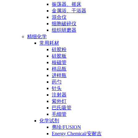
振荡器、摇床
金属浴、干浴器
混合仪
细胞破碎仪
组织研磨器
精细化学
常用耗材
硅胶粉
硅胶板
核磁管
样品瓶
进样瓶
药勺
针头
注射器
紫外灯
巴氏吸管
毛细管
化学试剂
弗珍/FUSION
Energy Chemical/安耐吉