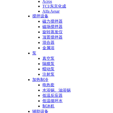
Acros
TCI/东京化成
Alfa Aesar
搅拌设备
磁力搅拌器
磁场搅拌器
旋转蒸发仪
顶置搅拌器
混合器
金属浴
泵
真空泵
隔膜泵
蠕动泵
注射泵
加热制冷
电热套
水浴锅、油浴锅
低温反应器
低温循环水
制冰机
辅助设备