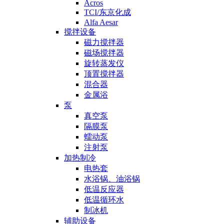
Acros
TCI/东京化成
Alfa Aesar
搅拌设备
磁力搅拌器
磁场搅拌器
旋转蒸发仪
顶置搅拌器
混合器
金属浴
泵
真空泵
隔膜泵
蠕动泵
注射泵
加热制冷
电热套
水浴锅、油浴锅
低温反应器
低温循环水
制冰机
辅助设备