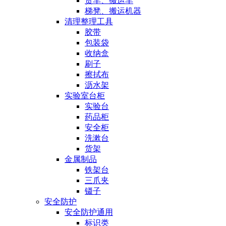
货车、搬运车
梯凳、搬运机器
清理整理工具
胶带
包装袋
收纳盒
刷子
擦拭布
沥水架
实验室台柜
实验台
药品柜
安全柜
洗漱台
货架
金属制品
铁架台
三爪夹
镊子
安全防护
安全防护通用
标识类