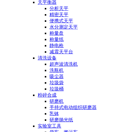
天平衡器
分析天平
精密天平
便携式天平
水分测定天平
称量盘
称量纸
静电枪
减震天平台
清洗设备
超声波清洗机
洗瓶机
吸尘器
垃圾袋
垃圾桶
粉碎合成
研磨机
手持式电动组织研磨器
乳钵
研磨抛光纸
实验室工具