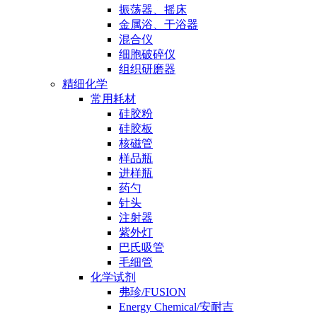
振荡器、摇床
金属浴、干浴器
混合仪
细胞破碎仪
组织研磨器
精细化学
常用耗材
硅胶粉
硅胶板
核磁管
样品瓶
进样瓶
药勺
针头
注射器
紫外灯
巴氏吸管
毛细管
化学试剂
弗珍/FUSION
Energy Chemical/安耐吉