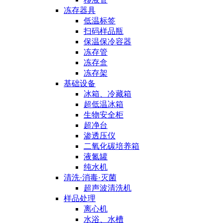
冻存器具
低温标签
扫码样品瓶
保温保冷容器
冻存管
冻存盒
冻存架
基础设备
冰箱、冷藏箱
超低温冰箱
生物安全柜
超净台
渗透压仪
二氧化碳培养箱
液氮罐
纯水机
清洗·消毒·灭菌
超声波清洗机
样品处理
离心机
水浴、水槽