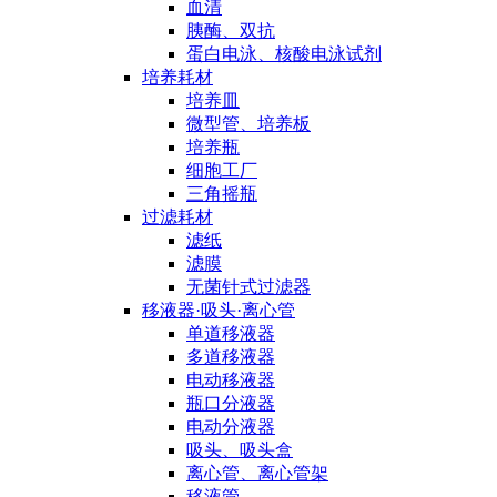
血清
胰酶、双抗
蛋白电泳、核酸电泳试剂
培养耗材
培养皿
微型管、培养板
培养瓶
细胞工厂
三角摇瓶
过滤耗材
滤纸
滤膜
无菌针式过滤器
移液器·吸头·离心管
单道移液器
多道移液器
电动移液器
瓶口分液器
电动分液器
吸头、吸头盒
离心管、离心管架
移液管