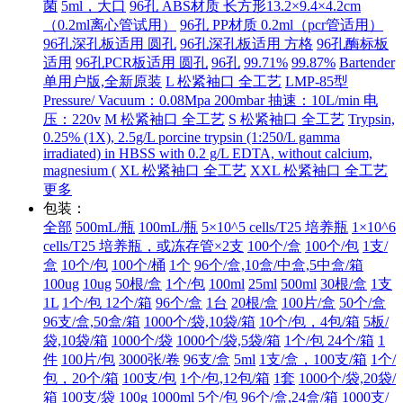
菌
5ml，大口
96孔 ABS材质 长方形13.2×9.4×4.2cm
（0.2ml离心管试用）
96孔 PP材质 0.2ml（pcr管适用）
96孔深孔板适用 圆孔
96孔深孔板适用 方格
96孔酶标板
适用
96孔PCR板适用 圆孔
96孔
99.71%
99.87%
Bartender
单用户版,全新原装
L 松紧袖口 全工艺
LMP-85型
Pressure/ Vacuum：0.08Mpa 200mbar 抽速：10L/min 电
压：220v
M 松紧袖口 全工艺
S 松紧袖口 全工艺
Trypsin,
0.25% (1X), 2.5g/L porcine trypsin (1:250/L gamma
irradiated) in HBSS with 0.2 g/L EDTA, without calcium,
magnesium (
XL 松紧袖口 全工艺
XXL 松紧袖口 全工艺
更多
包装：
全部
500mL/瓶
100mL/瓶
5×10^5 cells/T25 培养瓶
1×10^6
cells/T25 培养瓶，或冻存管×2支
100个/盒
100个/包
1支/
盒
10个/包
100个/桶
1个
96个/盒,10盒/中盒,5中盒/箱
100ug
10ug
50根/盒
1个/包
100ml
25ml
500ml
30根/盒
1支
1L
1个/包 12个/箱
96个/盒
1台
20根/盒
100片/盒
50个/盒
96支/盒,50盒/箱
1000个/袋,10袋/箱
10个/包，4包/箱
5板/
袋,10袋/箱
1000个/袋
1000个/袋,5袋/箱
1个/包 24个/箱
1
件
100片/包
3000张/卷
96支/盒
5ml
1支/盒，100支/箱
1个/
包，20个/箱
100支/包
1个/包,12包/箱
1套
1000个/袋,20袋/
箱
100支/袋
100g
1000ml
5个/包
96个/盒,24盒/箱
1000支/