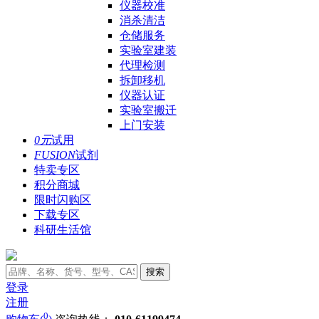
仪器校准
消杀清洁
仓储服务
实验室建装
代理检测
拆卸移机
仪器认证
实验室搬迁
上门安装
0元
试用
FUSION
试剂
特卖专区
积分商城
限时闪购区
下载专区
科研生活馆
搜索
登录
注册
0