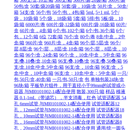
箱
500支/盒,10盒/箱
500支/箱
500片/袋,20袋/箱
500片/袋
50包/盒
50套/袋20袋/箱
50套/袋，10袋/盒
50片/盒，50盒/
箱
54支/盒
56个/包
56个/包，4包/箱
5mL
5×1 mL
5个/
袋，10袋/箱
5个/袋，18袋/箱
5套/箱
5排/包
5板/袋，10
袋/箱
6000片/卷
600片/袋,12袋/箱
600片/袋,16袋/箱
60片/
盒
60片/盒，4盒/箱
6个/包,102个/箱
6个/包,36个/箱
6个/
包，12个/箱
6位
72套/箱
76个/盒
80个/卷
8盒/中盒，2中
盒/箱
960片/盒
960片/盒，4盒/箱
96个/层,5层/盒
96个/
层,8层/盒
96个/层,，8层/盒,10盒/箱
96个/层，8层/盒，10
盒/箱
96个/盒, 24盒/箱
96个/盒，10盒/中盒，5中盒/箱
96
支/叠,10叠/盒,10盒/箱
96支/叠,10叠/盒
96支/叠,50叠/箱
96
支/盒.10盒/中盒.5中盒/箱
96支/盒，10盒/箱
96支/盒，5
盒/中盒，10中盒/箱
96支/盒；10盒/中盒；5中盒/箱
一只/
包,50只/盒,40盒/箱
一只/包,50只/盒
包
单独包装24块/盒
96块/箱
平板垫片组件，用于直径小于99mm的试管或小
容器 与MI0101002-14配合使用
散装,300只/箱
样品
移液
器 0.1-1mL（带滤芯），半支消毒，红色
试管适配器 54
孔 6mm试管 与MI0101002-14配合使用
试管适配器12
孔，12mm试管与MI0101002-14配合使用
试管适配器18
孔，10mm试管与MI0101002-14配合使用
试管适配器8
孔，16mm试管与MI0101002-14配合使用
试管适配器8
孔，20mm试管与MI0101002-14配合使用
通用/统一圆头