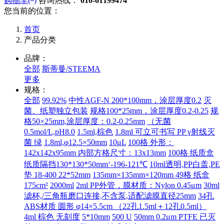
购物车(
)
咨询热线：
010-61199474
您当前的位置：
首页
产品分类
品牌：
全部
斯蒂曼/STEEMA
更多
规格：
全部
99.92%
中性AGF-N 200*100mm，涂层厚度0.2
灭
菌、纸塑独立包装
规格100*25mm，涂层厚度0.2-0.25
规
格50×25mm,涂层厚度：0.2-0.25mm
（无菌
0.5mol/L,pH8.0
1.5ml,棕色
1.8ml 可立可书写 PP γ射线灭
菌 绿
1.8ml,φ12.5×50mm
10μL
100格 外形：
142x142x95mm 内部方格尺寸：13x13mm
100格 纸质盒
纸质隔挡130*130*50mm‘-196-121℃
10ml透明,PP白盖,PE
垫 18-400 22*52mm
135mm×135mm×120mm 49格 纸盒
175cm²
2000ml
2ml PP外管，膜材质：Nylon 0.45μm
30ml
滤杯,/三角瓶磨口连接,不含泵,适配滤膜直径25mm
34孔
ABS材质 圆形 φ14×5.5cm （22孔1.5ml＋12孔0.5ml）
4ml 棕色 无刻度
5*10mm
500 U
50mm 0.2μm PTFE 已灭