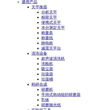
通用产品
天平衡器
分析天平
精密天平
便携式天平
水分测定天平
称量盘
称量纸
静电枪
减震天平台
清洗设备
超声波清洗机
洗瓶机
吸尘器
垃圾袋
垃圾桶
粉碎合成
研磨机
手持式电动组织研磨器
乳钵
研磨抛光纸