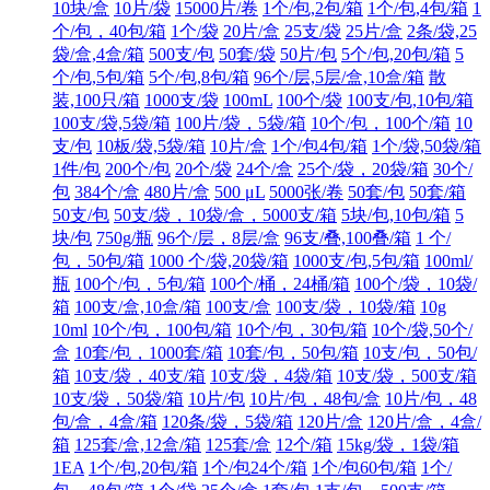
10块/盒
10片/袋
15000片/卷
1个/包,2包/箱
1个/包,4包/箱
1
个/包，40包/箱
1个/袋
20片/盒
25支/袋
25片/盒
2条/袋,25
袋/盒,4盒/箱
500支/包
50套/袋
50片/包
5个/包,20包/箱
5
个/包,5包/箱
5个/包,8包/箱
96个/层,5层/盒,10盒/箱
散
装,100只/箱
1000支/袋
100mL
100个/袋
100支/包,10包/箱
100支/袋,5袋/箱
100片/袋，5袋/箱
10个/包，100个/箱
10
支/包
10板/袋,5袋/箱
10片/盒
1个/包4包/箱
1个/袋,50袋/箱
1件/包
200个/包
20个/袋
24个/盒
25个/袋，20袋/箱
30个/
包
384个/盒
480片/盒
500 μL
5000张/卷
50套/包
50套/箱
50支/包
50支/袋，10袋/盒，5000支/箱
5块/包,10包/箱
5
块/包
750g/瓶
96个/层，8层/盒
96支/叠,100叠/箱
1 个/
包，50包/箱
1000 个/袋,20袋/箱
1000支/包,5包/箱
100ml/
瓶
100个/包，5包/箱
100个/桶，24桶/箱
100个/袋，10袋/
箱
100支/盒,10盒/箱
100支/盒
100支/袋，10袋/箱
10g
10ml
10个/包，100包/箱
10个/包，30包/箱
10个/袋,50个/
盒
10套/包，1000套/箱
10套/包，50包/箱
10支/包，50包/
箱
10支/袋，40支/箱
10支/袋，4袋/箱
10支/袋，500支/箱
10支/袋，50袋/箱
10片/包
10片/包，48包/盒
10片/包，48
包/盒，4盒/箱
120条/袋，5袋/箱
120片/盒
120片/盒，4盒/
箱
125套/盒,12盒/箱
125套/盒
12个/箱
15kg/袋，1袋/箱
1EA
1个/包,20包/箱
1个/包24个/箱
1个/包60包/箱
1个/