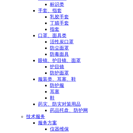
标识类
手套、指套
乳胶手套
丁腈手套
指套
口罩、面具类
活性炭口罩
防尘面罩
防毒面具
眼镜、护目镜、面罩
护目镜
防护面罩
服装类、耳塞、鞋
防护服
耳塞
鞋
药灾、防灾对策用品
药品托盘、防护网
技术服务
服务方案
仪器维保