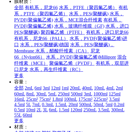
膜材质：
全部
有机系，尼龙66
水系，PTFE（聚四氟乙烯）
有机
系，PTFE（聚四氟乙烯）
水系，PES(聚醚砜)
水系，
PVDF(聚偏氟乙烯)
水系，MCE混合纤维素
有机系，
PVDF(聚偏氟乙烯)
水系，玻璃纤维膜（GF)
水系，进口
PES(聚醚砜)
聚四氟乙烯（PTFE）
有机系，进口尼龙66
有机系，尼龙66（PALL）
水系，PVDF(聚偏氟乙烯)进
口
水系，PES(聚醚砜)德国
水系，PES(聚醚砜)，
Membrane
水系，醋酸纤维素（CA）
尼龙
66（Nylon66）
水系，PVDF(聚偏氟乙烯)Millipore
混合
纤维素（MCE）
聚偏氟乙烯（PVDF）
有机系，双层进
口尼龙
水系，再生纤维素（RC）
更多
容量：
全部
2mL
6ml
3ml
12ml
1ml
20mL
40mL
10mL
4mL
2ml
60mL
8mL
30mL
5mL
250ml
500ml
3mL
1000ml
125ml
16mL
25cm²
75cm²
1.8ml
100mL
175cm²
225cm²
3.5ml
4.5ml
5L
7mL
0.3mL
1.5mL
20ml
500mL
50mL
5ml
0.2ml
0.5ml
10ml
2L
3L
6mL
1.5ml
120ml
250mL
3.5mL
300mL
55L
60ml
更多
材质：