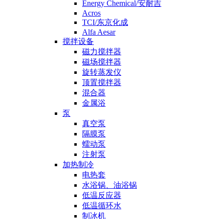
Energy Chemical/安耐吉
Acros
TCI/东京化成
Alfa Aesar
搅拌设备
磁力搅拌器
磁场搅拌器
旋转蒸发仪
顶置搅拌器
混合器
金属浴
泵
真空泵
隔膜泵
蠕动泵
注射泵
加热制冷
电热套
水浴锅、油浴锅
低温反应器
低温循环水
制冰机