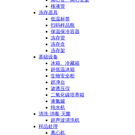
移液管
冻存器具
低温标签
扫码样品瓶
保温保冷容器
冻存管
冻存盒
冻存架
基础设备
冰箱、冷藏箱
超低温冰箱
生物安全柜
超净台
渗透压仪
二氧化碳培养箱
液氮罐
纯水机
清洗·消毒·灭菌
超声波清洗机
样品处理
离心机