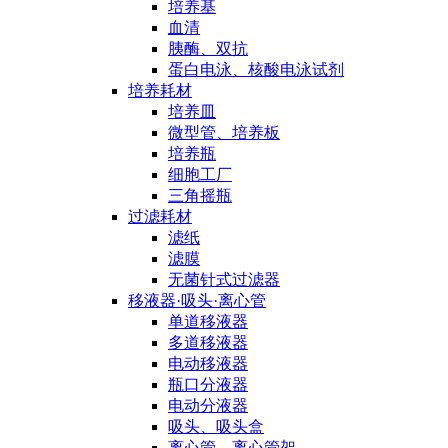
培养基
血清
胰酶、双抗
蛋白电泳、核酸电泳试剂
培养耗材
培养皿
微型管、培养板
培养瓶
细胞工厂
三角摇瓶
过滤耗材
滤纸
滤膜
无菌针式过滤器
移液器·吸头·离心管
单道移液器
多道移液器
电动移液器
瓶口分液器
电动分液器
吸头、吸头盒
离心管、离心管架