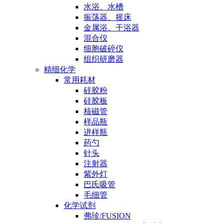
水浴、水槽
振荡器、摇床
金属浴、干浴器
混合仪
细胞破碎仪
组织研磨器
精细化学
常用耗材
硅胶粉
硅胶板
核磁管
样品瓶
进样瓶
药勺
针头
注射器
紫外灯
巴氏吸管
毛细管
化学试剂
弗珍/FUSION