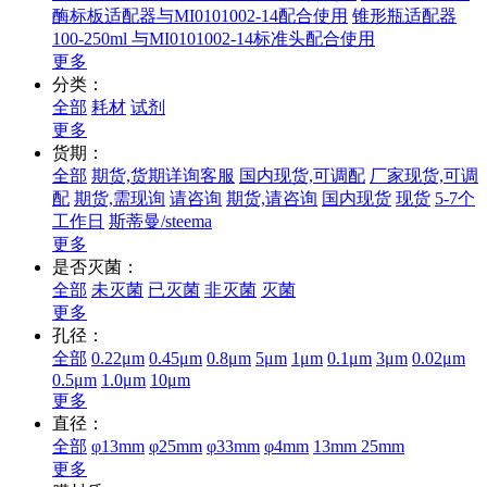
酶标板适配器与MI0101002-14配合使用
锥形瓶适配器
100-250ml 与MI0101002-14标准头配合使用
更多
分类：
全部
耗材
试剂
更多
货期：
全部
期货,货期详询客服
国内现货,可调配
厂家现货,可调
配
期货,需现询
请咨询
期货,请咨询
国内现货
现货
5-7个
工作日
斯蒂曼/steema
更多
是否灭菌：
全部
未灭菌
已灭菌
非灭菌
灭菌
更多
孔径：
全部
0.22μm
0.45μm
0.8μm
5μm
1μm
0.1μm
3μm
0.02μm
0.5μm
1.0μm
10μm
更多
直径：
全部
φ13mm
φ25mm
φ33mm
φ4mm
13mm
25mm
更多