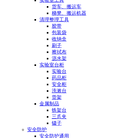
实验室工具
货车、搬运车
梯凳、搬运机器
清理整理工具
胶带
包装袋
收纳盒
刷子
擦拭布
沥水架
实验室台柜
实验台
药品柜
安全柜
洗漱台
货架
金属制品
铁架台
三爪夹
镊子
安全防护
安全防护通用