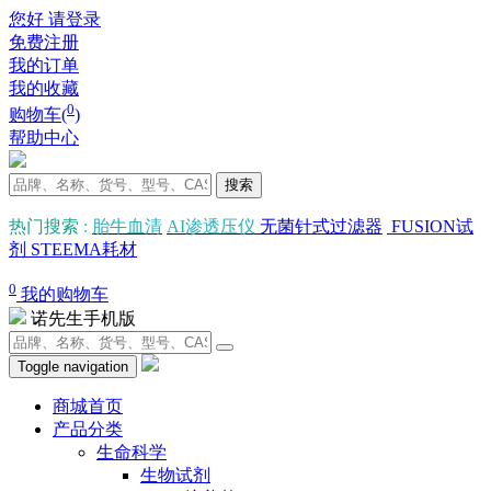
您好 请登录
免费注册
我的订单
我的收藏
0
购物车(
)
帮助中心
搜索
热门搜索
:
胎牛血清
AI渗透压仪
无菌针式过滤器
FUSION试
剂
STEEMA耗材
0
我的购物车
诺先生手机版
Toggle navigation
商城首页
产品分类
生命科学
生物试剂