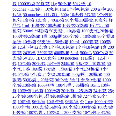
包
1000支/袋,20袋/箱
1kg
50个/箱
50片/盒
10
pouches（1L/袋）
10块/包
1ml
1个/包6包/箱
200支/包
200
片/盒
50 pouches（1L/袋）
500g
10块/包,5包/箱
1个/包10
包/箱
1台/箱
1支/盒，48支/箱
96个/层,10层/盒,10盒/箱
样
品包
1 mL
10块/袋,100块/箱
10片/袋,5袋/箱
1个/包，50
包/箱
500mL*6瓶/箱
50支/袋，10袋/箱
1000支/包,20包/箱
100片/袋,5袋/箱
1卷
500g/瓶
500个/袋，10袋/箱
96个/层,8
层/盒,10盒/箱
96支/盒，50盒/箱
10 mL
1000套/箱
100套/
箱
125排/包
12支/盒
1个/包,10包/箱
1个/包,8包/箱
1盒
200
套/箱
24支/盒
350套/箱
400套/箱
5 mL
500mL
500个/袋
50
支/袋
5× 250 μL
650套/箱
100 pouches（1L/袋）
125排/
包,10包/箱
20个/包
24个/包
24套/箱
5 板/袋，10袋/箱
50
个/包
1 卷
1kg/袋
1kg/袋，15kg/箱
1个/包,24包/箱
1个/
包,6包/箱
1个/盒
24支/盒,20盒/箱
500g/瓶，20瓶/箱
500
张/卷
50支/袋，20袋/箱
96个/盒,5盒/中盒,5中盒/箱
1000
个/袋,10袋/箱
1000张/卷
100个/桶，36桶/箱
10mL
10块/
袋
10套/包
1只/袋,100袋/箱
20个/袋，25袋/箱
24个/箱
25g
25个/袋
500个/包
5只/袋,40袋/箱
5板/袋
72个/盒
96个/
层,10层/盒
96个/盒,10盒/中盒
96套/盒
个
1 mg
1000 个/袋
1000个/包
1000支/袋,5袋/箱
100个/袋,1000套/箱
100支/袋
10袋/箱
100支/袋，10袋/盒，2000支/箱
10个/包,20包/箱