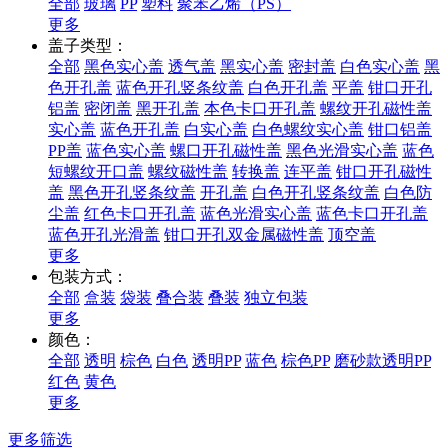
全部
玻璃
PP
塑料
聚苯乙烯（PS）
更多
盖子类型：
全部
黑色实心盖
透气盖
黑实心盖
密封盖
白色实心盖
黑
色开孔盖
蓝色开孔竖条纹盖
白色开孔盖
平盖
钳口开孔
铝盖
密闭盖
黑开孔盖
本色卡口开孔盖
螺纹开孔磁性盖
实心盖
蓝色开孔盖
白实心盖
白色螺纹实心盖
钳口铝盖
PP盖
蓝色实心盖
螺口开孔磁性盖
黑色光滑实心盖
蓝色
短螺纹开口盖
螺纹磁性盖
转换盖
连平盖
钳口开孔磁性
盖
黑色开孔竖条纹盖
开孔盖
白色开孔竖条纹盖
白色防
尘盖
红色卡口开孔盖
蓝色光滑实心盖
蓝色卡口开孔盖
蓝色开孔光滑盖
钳口开孔双金属磁性盖
顶空盖
更多
包装方式：
全部
盒装
袋装
叠合装
叠装
独立包装
更多
颜色：
全部
透明
棕色
白色
透明PP
蓝色
棕色PP
磨砂款透明PP
红色
黄色
更多
更多筛选