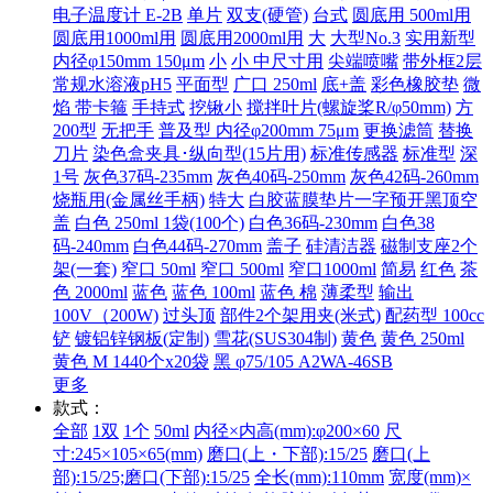
电子温度计 E-2B
单片
双支(硬管)
台式
圆底用 500ml用
圆底用1000ml用
圆底用2000ml用
大
大型No.3
实用新型
内径φ150mm 150μm
小
小 中尺寸用
尖端喷嘴
带外框2层
常规水溶液pH5
平面型
广口 250ml
底+盖
彩色橡胶垫
微
焰 带卡箍
手持式
挖锹小
搅拌叶片(螺旋桨R/φ50mm)
方
200型
无把手
普及型 内径φ200mm 75μm
更换滤筒
替换
刀片
染色盒夹具･纵向型(15片用)
标准传感器
标准型
深
1号
灰色37码-235mm
灰色40码-250mm
灰色42码-260mm
烧瓶用(金属丝手柄)
特大
白胶蓝膜垫片一字预开黑顶空
盖
白色 250ml 1袋(100个)
白色36码-230mm
白色38
码-240mm
白色44码-270mm
盖子
硅清洁器
磁制支座2个
架(一套)
窄口 50ml
窄口 500ml
窄口1000ml
简易
红色
茶
色 2000ml
蓝色
蓝色 100ml
蓝色 棉
薄柔型
输出
100V（200W)
过头顶
部件2个架用夹(米式)
配药型 100cc
铲
镀铝锌钢板(定制)
雪花(SUS304制)
黄色
黄色 250ml
黄色 M 1440个x20袋
黑 φ75/105 A2WA-46SB
更多
款式：
全部
1双
1个
50ml
内径×内高(mm):φ200×60
尺
寸:245×105×65(mm)
磨口(上・下部):15/25
磨口(上
部):15/25;磨口(下部):15/25
全长(mm):110mm
宽度(mm)×