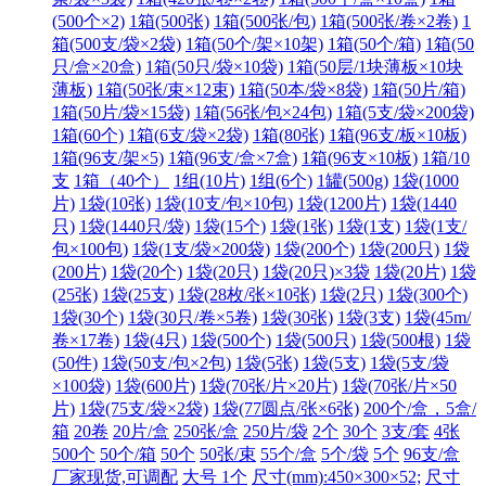
(500个×2)
1箱(500张)
1箱(500张/包)
1箱(500张/卷×2卷)
1
箱(500支/袋×2袋)
1箱(50个/架×10架)
1箱(50个/箱)
1箱(50
只/盒×20盒)
1箱(50只/袋×10袋)
1箱(50层/1块薄板×10块
薄板)
1箱(50张/束×12束)
1箱(50本/袋×8袋)
1箱(50片/箱)
1箱(50片/袋×15袋)
1箱(56张/包×24包)
1箱(5支/袋×200袋)
1箱(60个)
1箱(6支/袋×2袋)
1箱(80张)
1箱(96支/板×10板)
1箱(96支/架×5)
1箱(96支/盒×7盒)
1箱(96支×10板)
1箱/10
支
1箱（40个）
1组(10片)
1组(6个)
1罐(500g)
1袋(1000
片)
1袋(10张)
1袋(10支/包×10包)
1袋(1200片)
1袋(1440
只)
1袋(1440只/袋)
1袋(15个)
1袋(1张)
1袋(1支)
1袋(1支/
包×100包)
1袋(1支/袋×200袋)
1袋(200个)
1袋(200只)
1袋
(200片)
1袋(20个)
1袋(20只)
1袋(20只)×3袋
1袋(20片)
1袋
(25张)
1袋(25支)
1袋(28枚/张×10张)
1袋(2只)
1袋(300个)
1袋(30个)
1袋(30只/卷×5卷)
1袋(30张)
1袋(3支)
1袋(45m/
卷×17卷)
1袋(4只)
1袋(500个)
1袋(500只)
1袋(500根)
1袋
(50件)
1袋(50支/包×2包)
1袋(5张)
1袋(5支)
1袋(5支/袋
×100袋)
1袋(600片)
1袋(70张/片×20片)
1袋(70张/片×50
片)
1袋(75支/袋×2袋)
1袋(77圆点/张×6张)
200个/盒，5盒/
箱
20卷
20片/盒
250张/盒
250片/袋
2个
30个
3支/套
4张
500个
50个/箱
50个
50张/束
55个/盒
5个/袋
5个
96支/盒
厂家现货,可调配
大号 1个
尺寸(mm):450×300×52;
尺寸