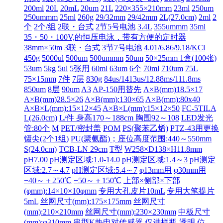
200ml
20L
20mL
20um
21L
220×355×210mm
23ml
250um
250ummm
25ml
260g
29/32mm
29/42mm
2L(27.0cm)
2ml
2
个
2个/组
2联・台式
2节5号电池
3.4L
355ummm
35ml
35・50・100V,的恒压电泳，带有方便的定时器
38mm×50m
3联・台式
3节7号电池
4.01/6.86/9.18/KCl
450g
5000ul
500um
500ummm
50um
50×25mm 1盒(100张)
53um
5kg
5ul
5张用
60ml
63um
6个
70ml
710um
75L
75×15mm
7件
7层
830g
84us/1413us/12.88ms/111.8ms
850um
8层
90um
A3
AP-150用替先
A×B(mm)18.5×17
A×B(mm)28.5×26
A×B(mm):130×65
A×B(mm):80x40
A×B×L(mm):15×12×45
A×B×L(mm):15×12×50
FC-5TILA
L(26.0cm)
L/件 身高170～188cm 胸围92～108
LED发光
管:80个
M
PET/密封盖
POM
PS(聚苯乙烯)
PTZ-43用更换
镊尖(2个1组)
PU(聚氨酯)；座位高度范围:440～550mm
S(24.0cm)
TCB-LN 29cm
T型
W258×D138×H11.8mm
pH7.00
pH测定区域:1.0-14.0
pH测定区域:1.4～3
pH测定
区域:2.7～4.7
pH测定区域:5.4～7
φ13mm用
φ30mm用
−40～＋250℃
−50～＋150℃
上部×侧部×下部
(φmm):14×10×10φmm
专用大孔皮片10mL
专用大笔提片
5mL
丝网尺寸(mm):175×175mm
丝网尺寸
(mm):210×210mm
丝网尺寸(mm):230×230mm
中板尺寸
(mm):φ310mm
串型K热电对传感器
仅进样瓶-透明
位