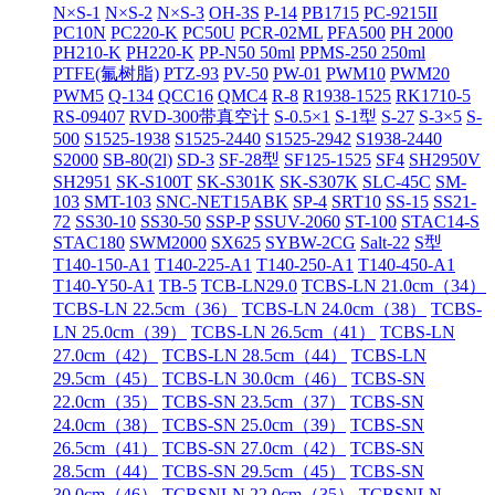
N×S-1
N×S-2
N×S-3
OH-3S
P-14
PB1715
PC-9215II
PC10N
PC220-K
PC50U
PCR-02ML
PFA500
PH 2000
PH210-K
PH220-K
PP-N50 50ml
PPMS-250 250ml
PTFE(氟树脂)
PTZ-93
PV-50
PW-01
PWM10
PWM20
PWM5
Q-134
QCC16
QMC4
R-8
R1938-1525
RK1710-5
RS-09407
RVD-300带真空计
S-0.5×1
S-1型
S-27
S-3×5
S-
500
S1525-1938
S1525-2440
S1525-2942
S1938-2440
S2000
SB-80(2l)
SD-3
SF-28型
SF125-1525
SF4
SH2950V
SH2951
SK-S100T
SK-S301K
SK-S307K
SLC-45C
SM-
103
SMT-103
SNC-NET15ABK
SP-4
SRT10
SS-15
SS21-
72
SS30-10
SS30-50
SSP-P
SSUV-2060
ST-100
STAC14-S
STAC180
SWM2000
SX625
SYBW-2CG
Salt-22
S型
T140-150-A1
T140-225-A1
T140-250-A1
T140-450-A1
T140-Y50-A1
TB-5
TCB-LN29.0
TCBS-LN 21.0cm（34）
TCBS-LN 22.5cm（36）
TCBS-LN 24.0cm（38）
TCBS-
LN 25.0cm（39）
TCBS-LN 26.5cm（41）
TCBS-LN
27.0cm（42）
TCBS-LN 28.5cm（44）
TCBS-LN
29.5cm（45）
TCBS-LN 30.0cm（46）
TCBS-SN
22.0cm（35）
TCBS-SN 23.5cm（37）
TCBS-SN
24.0cm（38）
TCBS-SN 25.0cm（39）
TCBS-SN
26.5cm（41）
TCBS-SN 27.0cm（42）
TCBS-SN
28.5cm（44）
TCBS-SN 29.5cm（45）
TCBS-SN
30.0cm（46）
TCBSNLN 22.0cm（35）
TCBSNLN