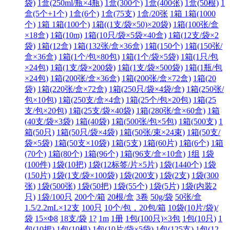
袋)
1盒(250ml/瓶×4瓶)
1盒(300个)
1盒(400张)
1盒(50根)
1
盒(5个+1个)
1盒(6个)
1盒(75支)
1盒/20张
1箱 1箱(1000
个)
1箱 1箱(100个)
1箱((1支/袋×50)×20袋)
1箱(100张/盒
×18盒)
1箱(10m)
1箱(10只/袋×5袋×40盒)
1箱(12支/袋×2
袋)
1箱(12盒)
1箱(132张/盒×36盒)
1箱(150个)
1箱(150张/
盒×36盒)
1箱(1个/包×80包)
1箱(1个/袋×5袋)
1箱(1只/包
×24包)
1箱(1支/袋×200袋)
1箱(1支/袋×500袋)
1箱(1瓶/包
×24包)
1箱(200张/盒×36盒)
1箱(200张/盒×72盒)
1箱(20
袋)
1箱(220张/盒×72盒)
1箱(250只/袋×4袋/盒)
1箱(250张/
包×10包)
1箱(250支/盒×4盒)
1箱(25个/包×20包)
1箱(25
支/包×20包)
1箱(25支/袋×40袋)
1箱(280张/盒×60盒)
1箱
(40支/袋×3袋)
1箱(40袋)
1箱(500张/包×5包)
1箱(500支)
1
箱(50只)
1箱(50只/袋×4袋)
1箱(50张/束×24束)
1箱(50支/
袋×5袋)
1箱(50支×10袋)
1箱(5支)
1箱(60片)
1箱(6个)
1箱
(70个)
1箱(80个)
1箱(96个)
1箱(96支/盒×10盒)
1组
1袋
(100件)
1袋(10把)
1袋(12标签/片×5片)
1袋(1440个)
1袋
(150片)
1袋(1支/袋×100袋)
1袋(200支)
1袋(2支)
1袋(300
张)
1袋(500张)
1袋(50把)
1袋(55个)
1袋(5片)
1袋(内装2
只)
1袋/100只
200个/箱
20根/盒
3卷
50g/袋
50张/盒
1.5/2.2mL×12支
100只
10个/包，20包/箱
10袋(10片/袋)/
袋
15×Φ8
18支/袋
1?
1m
1册
1包(100只)×3包
1包(10只)
1
包(10把)
1包(10根)
1包(10片/袋×5袋)
1包(125支)
1包(12