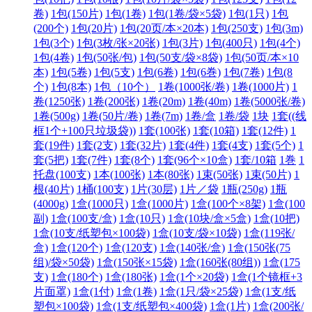
卷)
1包(150片)
1包(1卷)
1包(1卷/袋×5袋)
1包(1只)
1包
(200个)
1包(20片)
1包(20页/本×20本)
1包(250支)
1包(3m)
1包(3个)
1包(3枚/张×20张)
1包(3片)
1包(400只)
1包(4个)
1包(4卷)
1包(50张/包)
1包(50支/袋×8袋)
1包(50页/本×10
本)
1包(5卷)
1包(5支)
1包(6卷)
1包(6巻)
1包(7卷)
1包(8
个)
1包(8本)
1包（10个）
1卷(1000张/卷)
1卷(1000片)
1
卷(1250张)
1卷(200张)
1卷(20m)
1卷(40m)
1卷(5000张/卷)
1卷(500g)
1卷(50片/卷)
1卷(7m)
1卷/盒
1卷/袋
1块
1套((线
框1个+100只垃圾袋))
1套(100张)
1套(10箱)
1套(12件)
1
套(19件)
1套(2支)
1套(32片)
1套(4件)
1套(4支)
1套(5个)
1
套(5把)
1套(7件)
1套(8个)
1套(96个×10盒)
1套/10箱
1巻
1
托盘(100支)
1本(100张)
1本(80张)
1束(50张)
1束(50片)
1
根(40片)
1桶(100支)
1片(30层)
1片／袋
1瓶(250g)
1瓶
(4000g)
1盒(1000只)
1盒(1000片)
1盒(100个×8架)
1盒(100
副)
1盒(100支/盒)
1盒(10只)
1盒(10块/盒×5盒)
1盒(10把)
1盒(10支/纸塑包×100袋)
1盒(10支/袋×10袋)
1盒(119张/
盒)
1盒(120个)
1盒(120支)
1盒(140张/盒)
1盒(150张(75
组)/袋×50袋)
1盒(150张×15袋)
1盒(160张(80组))
1盒(175
支)
1盒(180个)
1盒(180张)
1盒(1个×20袋)
1盒(1个镜框+3
片面罩)
1盒(1付)
1盒(1卷)
1盒(1只/袋×25袋)
1盒(1支/纸
塑包×100袋)
1盒(1支/纸塑包×400袋)
1盒(1片)
1盒(200张/