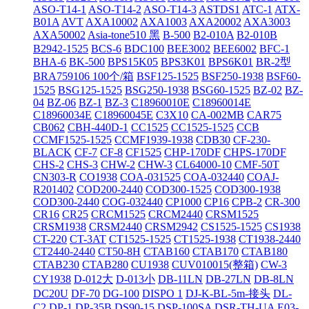
ASO-T14-1
ASO-T14-2
ASO-T14-3
ASTDS1
ATC-1
ATX-
B01A
AVT
AXA10002
AXA1003
AXA20002
AXA3003
AXA50002
Asia-tone510 黑
B-500
B2-010A
B2-010B
B2942-1525
BCS-6
BDC100
BEE3002
BEE6002
BFC-1
BHA-6
BK-500
BPS15K05
BPS3K01
BPS6K01
BR-2型
BRA759106 100个/箱
BSF125-1525
BSF250-1938
BSF60-
1525
BSG125-1525
BSG250-1938
BSG60-1525
BZ-02
BZ-
04
BZ-06
BZ-1
BZ-3
C18960010E
C18960014E
C18960034E
C18960045E
C3X10
CA-002MB
CAR75
CB062
CBH-440D-1
CC1525
CC1525-1525
CCB
CCMF1525-1525
CCMF1939-1938
CDB30
CF-230-
BLACK
CF-7
CF-8
CF1525
CHP-170DF
CHPS-170DF
CHS-2
CHS-3
CHW-2
CHW-3
CL64000-10
CMF-50T
CN303-R
CO1938
COA-031525
COA-032440
COAJ-
R201402
COD200-2440
COD300-1525
COD300-1938
COD300-2440
COG-032440
CP1000
CP16
CPB-2
CR-300
CR16
CR25
CRCM1525
CRCM2440
CRSM1525
CRSM1938
CRSM2440
CRSM2942
CS1525-1525
CS1938
CT-220
CT-3AT
CT1525-1525
CT1525-1938
CT1938-2440
CT2440-2440
CT50-8H
CTAB160
CTAB170
CTAB180
CTAB230
CTAB280
CU1938
CUV010015(整箱)
CW-3
CY1938
D-012大
D-013小
DB-11LN
DB-27LN
DB-8LN
DC20U
DF-70
DG-100
DISPO 1
DJ-K-BL-5m-接头
DL-
C2
DP-1
DP-35B
DS90-15
DSP-100SA
DSR-TH-UA
E03-