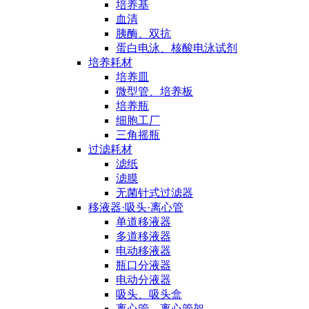
培养基
血清
胰酶、双抗
蛋白电泳、核酸电泳试剂
培养耗材
培养皿
微型管、培养板
培养瓶
细胞工厂
三角摇瓶
过滤耗材
滤纸
滤膜
无菌针式过滤器
移液器·吸头·离心管
单道移液器
多道移液器
电动移液器
瓶口分液器
电动分液器
吸头、吸头盒
离心管、离心管架