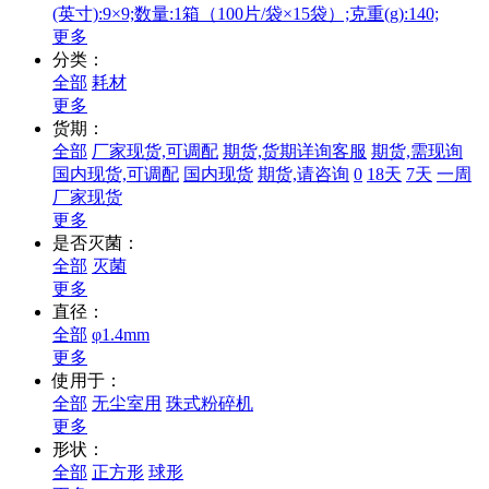
(英寸):9×9;数量:1箱（100片/袋×15袋）;克重(g):140;
更多
分类：
全部
耗材
更多
货期：
全部
厂家现货,可调配
期货,货期详询客服
期货,需现询
国内现货,可调配
国内现货
期货,请咨询
0
18天
7天
一周
厂家现货
更多
是否灭菌：
全部
灭菌
更多
直径：
全部
φ1.4mm
更多
使用于：
全部
无尘室用
珠式粉碎机
更多
形状：
全部
正方形
球形