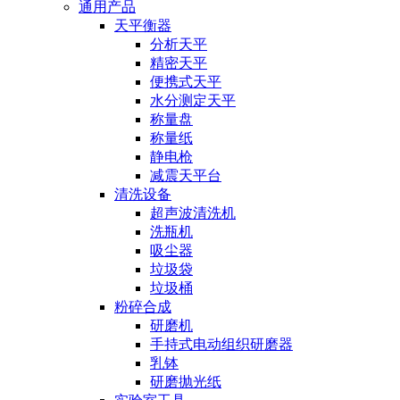
通用产品
天平衡器
分析天平
精密天平
便携式天平
水分测定天平
称量盘
称量纸
静电枪
减震天平台
清洗设备
超声波清洗机
洗瓶机
吸尘器
垃圾袋
垃圾桶
粉碎合成
研磨机
手持式电动组织研磨器
乳钵
研磨抛光纸