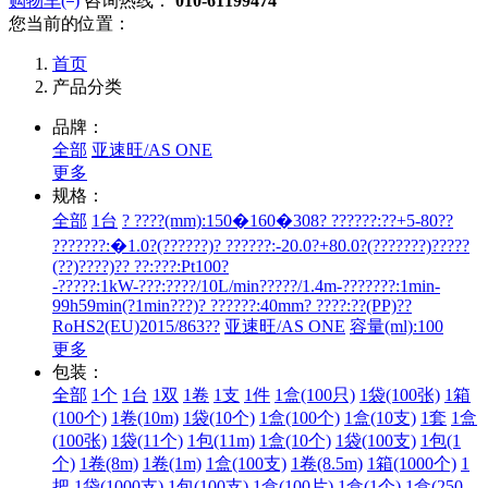
购物车(
)
咨询热线：
010-61199474
您当前的位置：
首页
产品分类
品牌：
全部
亚速旺/AS ONE
更多
规格：
全部
1台
? ????(mm):150�160�308? ??????:??+5-80??
???????:�1.0?(??????)? ??????:-20.0?+80.0?(???????)?????
(??)????)?? ??:???:Pt100?
-?????:1kW-???:????/10L/min?????/1.4m-???????:1min-
99h59min(?1min???)? ??????:40mm? ????:??(PP)??
RoHS2(EU)2015/863??
亚速旺/AS ONE
容量(ml):100
更多
包装：
全部
1个
1台
1双
1卷
1支
1件
1盒(100只)
1袋(100张)
1箱
(100个)
1卷(10m)
1袋(10个)
1盒(100个)
1盒(10支)
1套
1盒
(100张)
1袋(11个)
1包(11m)
1盒(10个)
1袋(100支)
1包(1
个)
1卷(8m)
1卷(1m)
1盒(100支)
1卷(8.5m)
1箱(1000个)
1
把
1袋(1000支)
1包(100支)
1盒(100片)
1盒(1个)
1盒(250