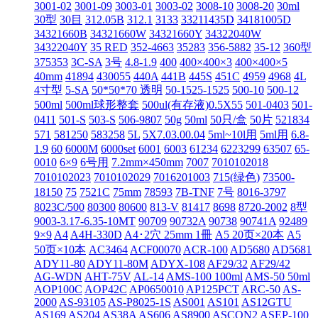
3001-02
3001-09
3003-01
3003-02
3008-10
3008-20
30ml
30型
30目
312.05B
312.1
3133
33211435D
34181005D
34321660B
34321660W
34321660Y
34322040W
34322040Y
35 RED
352-4663
35283
356-5882
35‐12
360型
375353
3C-SA
3号
4.8-1.9
400
400×400×3
400×400×5
40mm
41894
430055
440A
441B
445S
451C
4959
4968
4L
4寸型
5-SA
50*50*70 透明
50-1525-1525
500-10
500-12
500ml
500ml球形整套
500ul(有存液)0.5X55
501-0403
501-
0411
501-S
503-S
506-9807
50g
50ml
50只/盒
50片
521834
571
581250
583258
5L
5X7.03.00.04
5ml~10l用
5ml用
6.8-
1.9
60
6000M
6000set
6001
6003
61234
6223299
63507
65-
0010
6×9
6号用
7.2mm×450mm
7007
7010102018
7010102023
7010102029
7016201003
715(绿色)
73500-
18150
75
7521C
75mm
78593
7B-TNF
7号
8016-3797
8023C/500
80300
80600
813-V
81417
8698
8720-2002
8型
9003-3.17-6.35-10MT
90709
90732A
90738
90741A
92489
9×9
A4
A4H-330D
A4･2穴 25mm 1冊
A5 20页×20本
A5
50页×10本
AC3464
ACF00070
ACR-100
AD5680
AD5681
ADY11-80
ADY11-80M
ADYX-108
AF29/32
AF29/42
AG-WDN
AHT-75V
AL-14
AMS-100 100ml
AMS-50 50ml
AOP100C
AOP42C
AP0650010
AP125PCT
ARC-50
AS-
2000
AS-93105
AS-P8025-1S
AS001
AS101
AS12GTU
AS169
AS204
AS38A
AS606
AS8900
ASCON2
ASEP-100