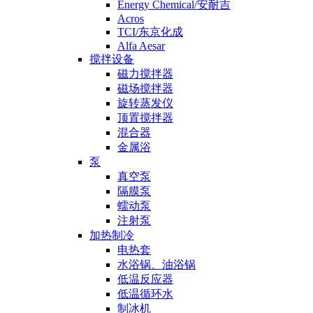
Energy Chemical/安耐吉
Acros
TCI/东京化成
Alfa Aesar
搅拌设备
磁力搅拌器
磁场搅拌器
旋转蒸发仪
顶置搅拌器
混合器
金属浴
泵
真空泵
隔膜泵
蠕动泵
注射泵
加热制冷
电热套
水浴锅、油浴锅
低温反应器
低温循环水
制冰机