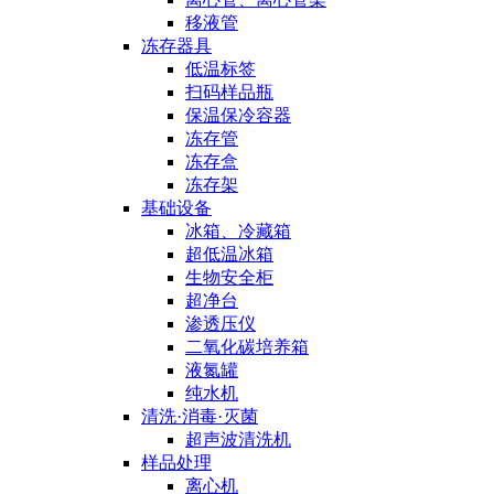
移液管
冻存器具
低温标签
扫码样品瓶
保温保冷容器
冻存管
冻存盒
冻存架
基础设备
冰箱、冷藏箱
超低温冰箱
生物安全柜
超净台
渗透压仪
二氧化碳培养箱
液氮罐
纯水机
清洗·消毒·灭菌
超声波清洗机
样品处理
离心机