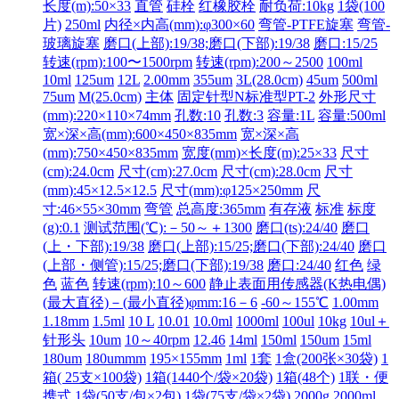
长度(m):50×33
直管
硅栓
红橡胶栓
耐负荷:10kg
1袋(100
片)
250ml
内径×内高(mm):φ300×60
弯管-PTFE旋塞
弯管-
玻璃旋塞
磨口(上部):19/38;磨口(下部):19/38
磨口:15/25
转速(rpm):100〜1500rpm
转速(rpm):200～2500
100ml
10ml
125um
12L
2.00mm
355um
3L(28.0cm)
45um
500ml
75um
M(25.0cm)
主体
固定针型N标准型PT-2
外形尺寸
(mm):220×110×74mm
孔数:10
孔数:3
容量:1L
容量:500ml
宽×深×高(mm):600×450×835mm
宽×深×高
(mm):750×450×835mm
宽度(mm)×长度(m):25×33
尺寸
(cm):24.0cm
尺寸(cm):27.0cm
尺寸(cm):28.0cm
尺寸
(mm):45×12.5×12.5
尺寸(mm):φ125×250mm
尺
寸:46×55×30mm
弯管
总高度:365mm
有存液
标准
标度
(g):0.1
测试范围(℃):－50～＋1300
磨口(ts):24/40
磨口
(上・下部):19/38
磨口(上部):15/25;磨口(下部):24/40
磨口
(上部・侧管):15/25;磨口(下部):19/38
磨口:24/40
红色
绿
色
蓝色
转速(rpm):10～600
静止表面用传感器(K热电偶)
(最大直径)－(最小直径)φmm:16－6
-60～155℃
1.00mm
1.18mm
1.5ml
10 L
10.01
10.0ml
1000ml
100ul
10kg
10ul＋
针形头
10um
10～40rpm
12.46
14ml
150ml
150um
15ml
180um
180ummm
195×155mm
1ml
1套
1盒(200张×30袋)
1
箱( 25支×100袋)
1箱(1440个/袋×20袋)
1箱(48个)
1联・便
携式
1袋(50支/包×2包)
1袋(75支/袋×2袋)
2000g
2000ml