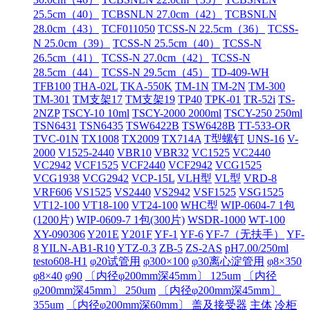
25.5cm（40）
TCBSNLN 27.0cm（42）
TCBSNLN
28.0cm（43）
TCF011050
TCSS‐N 22.5cm（36）
TCSS‐
N 25.0cm（39）
TCSS‐N 25.5cm（40）
TCSS‐N
26.5cm（41）
TCSS‐N 27.0cm（42）
TCSS‐N
28.5cm（44）
TCSS‐N 29.5cm（45）
TD-409-WH
TFB100
THA-02L
TKA-550K
TM-1N
TM-2N
TM-300
TM-301
TM支架17
TM支架19
TP40
TPK-01
TR-52i
TS-
2NZP
TSCY-10 10ml
TSCY-2000 2000ml
TSCY-250 250ml
TSN6431
TSN6435
TSW6422B
TSW6428B
TT-533-OR
TVC-01N
TX1008
TX2009
TX714A
T型螺钉
UNS-16
V-
2000
V1525-2440
VBR10
VBR32
VC1525
VC2440
VC2942
VCF1525
VCF2440
VCF2942
VCG1525
VCG1938
VCG2942
VCP-15L
VLH型
VL型
VRD-8
VRF606
VS1525
VS2440
VS2942
VSF1525
VSG1525
VT12-100
VT18-100
VT24-100
WHC型
WIP-0604-7 1包
(1200片)
WIP-0609-7 1包(300片)
WSDR-1000
WT-100
XY-090306
Y201E
Y201F
YF-1
YF-6
YF-7（无扶手）
YF-
8
YILN-AB1-R10
YTZ-0.3
ZB-5
ZS-2AS
pH7.00/250ml
testo608-H1
φ20试管用
φ300×100
φ30离心淀管用
φ8×350
φ8×40
φ90
〔内径φ200mm深45mm〕 125um
〔内径
φ200mm深45mm〕 250um
〔内径φ200mm深45mm〕
355um
〔内径φ200mm深60mm〕 盖及接受器
主体
冷柜