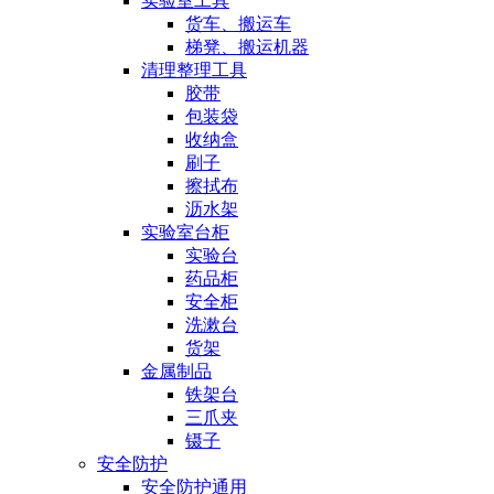
实验室工具
货车、搬运车
梯凳、搬运机器
清理整理工具
胶带
包装袋
收纳盒
刷子
擦拭布
沥水架
实验室台柜
实验台
药品柜
安全柜
洗漱台
货架
金属制品
铁架台
三爪夹
镊子
安全防护
安全防护通用