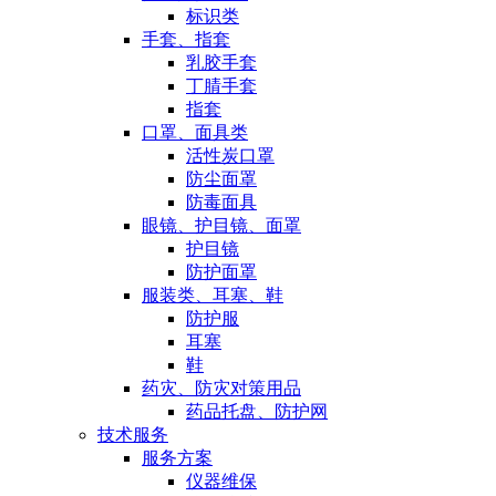
标识类
手套、指套
乳胶手套
丁腈手套
指套
口罩、面具类
活性炭口罩
防尘面罩
防毒面具
眼镜、护目镜、面罩
护目镜
防护面罩
服装类、耳塞、鞋
防护服
耳塞
鞋
药灾、防灾对策用品
药品托盘、防护网
技术服务
服务方案
仪器维保