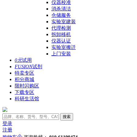
仪器校准
消杀清洁
仓储服务
实验室建装
代理检测
拆卸移机
仪器认证
实验室搬迁
上门安装
0元
试用
FUSION
试剂
特卖专区
积分商城
限时闪购区
下载专区
科研生活馆
搜索
登录
注册
0