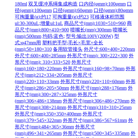
180ml
双叉缓冲系绳集成构造
口内径(φmm):100φmm
口
径(φmm):100φmm
口径(φmm):60φmm
口径(φmm):80φmm
可掏重量(g):约17
可掏重量(g):约23
可移液体积范围
ul:30-300uL;增量ul:1uL
商品尺寸(mm):1030×510×960
商
品尺寸(mm):800×410×900
喷嘴长(mm):300mm
喷嘴长
(mm):500mm
均码;蓝色;
型号:输出100V(200W)
型
式:φ47mm用
塑料把手型;毛长×毛宽×全长
(mm):50×180×310
备用软管接头
外尺寸:600×400×220mm
外尺寸:600×400×285mm
外形尺寸(mm): 300×222×300
外
形尺寸(mm): 310×333×520
外形尺寸
(mm):160×180×220mm
外形尺寸(mm):160×98×70mm
外形
尺寸(mm):212×334×205mm
外形尺寸
(mm):220×110×33mm
外形尺寸(mm):220×110×60mm
外形
尺寸(mm):286×205×50mm
外形尺寸(mm):288×176mm
外
形尺寸(mm):300×287×325mm
外形尺寸
(mm):306×486×138mm
外形尺寸(mm):306×486×270mm
外
形尺寸(mm):308×214mm
外形尺寸(mm):310×310×25mm
外形尺寸(mm):350×350×400mm
外形尺寸
(mm):379×545×322mm
外形尺寸(mm):386×567×61mm
外
形尺寸(mm):484×365×36mm
外形尺寸
(mm):496×341×265mm
外形尺寸(mm):500×345×335mm
外