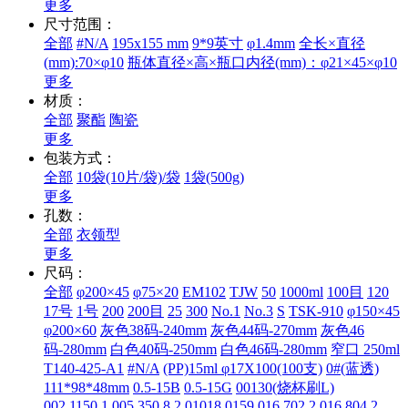
更多
尺寸范围：
全部
#N/A
195x155 mm
9*9英寸
φ1.4mm
全长×直径
(mm):70×φ10
瓶体直径×高×瓶口内径(mm)：φ21×45×φ10
更多
材质：
全部
聚酯
陶瓷
更多
包装方式：
全部
10袋(10片/袋)/袋
1袋(500g)
更多
孔数：
全部
衣领型
更多
尺码：
全部
φ200×45
φ75×20
EM102
TJW
50
1000ml
100目
120
17号
1号
200
200目
25
300
No.1
No.3
S
TSK-910
φ150×45
φ200×60
灰色38码-240mm
灰色44码-270mm
灰色46
码-280mm
白色40码-250mm
白色46码-280mm
窄口 250ml
T140-425-A1
#N/A
(PP)15ml φ17X100(100支)
0#(蓝透)
111*98*48mm
0.5-15B
0.5-15G
00130(烧杯刷L)
002.1150.1
005.350.8.2
01018
0159
016.702.2
016.804.2