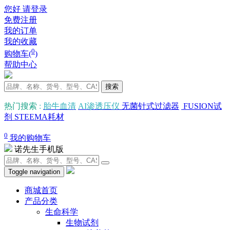
您好 请登录
免费注册
我的订单
我的收藏
0
购物车(
)
帮助中心
搜索
热门搜索
:
胎牛血清
AI渗透压仪
无菌针式过滤器
FUSION试
剂
STEEMA耗材
0
我的购物车
诺先生手机版
Toggle navigation
商城首页
产品分类
生命科学
生物试剂