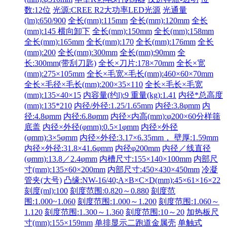
数:12位
光源:CREE R2大功率LED光源
光通量
(lm):650/900
全长(mm):115mm
全长(mm):120mm
全长
(mm):145 横向卸下
全长(mm):150mm
全长(mm):158mm
全长(mm):165mm
全长(mm):170
全长(mm):176mm
全长
(mm):200
全长(mm):300mm
全长(mm):90mm
全
长:300mm(带刮刀匙)
全长×刀片:178×70mm
全长×宽
(mm):275×105mm
全长×毛宽×毛长(mm):460×60×70mm
全长×毛径×毛长(mm):200×35×110
全长×毛长×毛宽
(mm):135×40×15
内容量(约l):9 重量(kg):1.41
内径*总高度
(mm):135*210
内径/外径:1.25/1.65mm
内径:3.8φmm
内
径:4.8φmm
内径:6.8φmm
内径×内高(mm):φ200×60分样筛
底盖
内径×外径(φmm):0.5×1φmm
内径×外径
(φmm):3×5φmm
内径×外径:3.17×6.35mm， 壁厚:1.59mm
内径×外径:31.8×41.6φmm
内径φ200mm
内径／线直径
(φmm):13.8／2.4φmm
内槽尺寸:155×140×100mm
内部尺
寸(mm):135×60×200mm
内部尺寸:450×430×450mm
冷凝
管夹(大号)
凸缘:NW-16/40;A×B×C×D(mm):45×61×16×22
刻度(ml):100
刻度范围:0.820～0.880
刻度范
围:1.000~1.060
刻度范围:1.000～1.200
刻度范围:1.060～
1.120
刻度范围:1.300～1.360
刻度范围:10～20
加热板尺
寸(mm):155×159mm
单排显示二跑道金属壳
单触式