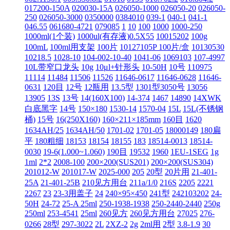
017200-150A
020030-15A
026050-1000
026050-20
026050-
250
026050-3000
0350000
0384010
039-1
040-1
041-1
046.55
061680-4721
079085
1
10
100
1000
1000-250
1000ml(1个装)
1000ul(有存液)0.5X55
10015202
100g
100mL
100ml用支架
100片
10127105P 100片/盒
10130530
10218.5
1028-10
104-002-10-40
1041-06
1069103
107-4997
10L带窄口龙头
10g
10μl+针形头
10‐50H
10号
110975
11114
11484
11506
11526
11646-0617
11646-0628
11646-
0631
120目
12号
12瓶用
13.5型
1301型3050号
13056
13905
13S
13号
14(160X100)
14-374
1467
14890
14XWK
白底黑字
14号
150×180
1530-14
1570-04
15L
15L(不锈钢
桶)
15号
16(250X160)
160×211×185mm
160目
1620
1634AH/25
1634AH/50
1701-02
1701-05
18000149
180扁
平
180粗细
18153
18154
18155
183
18514-0013
18514-
0030
19-6(1.000~1.060)
190目
19532
1960
1EU-1SEG
1g
1ml
2*2
2008-100
200×200(SUS201)
200×200(SUS304)
201012-W
201017-W
2025-000
205
20型
20片用
21-401-
25A
21-401-25B
210见方用台
211a/1/0
216S
2205
2221
2267
23
23-3用盖子
24
240×95×450
241型
242103202
24‐
50H
24‐72
25-A 25ml
250-1938-1938
250-2440-2440
250g
250ml
253-4541
25ml
260见方
260见方用台
27025
276-
0266
28型
297-3022
2L
2XZ-2
2g
2ml用
2型
3.8-1.9
30