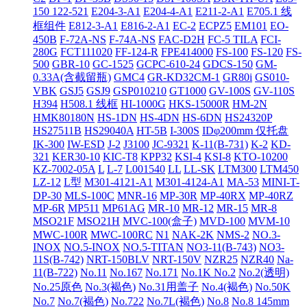
150 122-521
E204-3-A1
E204-4-A1
E211-2-A1
E705.1 线
框组件
E812-3-A1
E816-2-A1
EC-2
ECPZ5
EM101
EO-
450B
F-72A-NS
F-74A-NS
FAC-D2H
FC-5 TILA
FCI-
280G
FCT111020
FF-124-R
FPE414000
FS-100
FS-120
FS-
500
GBR-10
GC-1525
GCPC-610-24
GDCS-150
GM-
0.33A(含截留瓶)
GMC4
GR-KD32CM-1
GR80i
GS010-
VBK
GSJ5
GSJ9
GSP010210
GT1000
GV-100S
GV-110S
H394
H508.1 线框
HI-1000G
HKS-15000R
HM-2N
HMK80180N
HS-1DN
HS-4DN
HS-6DN
HS24320P
HS27511B
HS29040A
HT-5B
I-300S
IDφ200mm 仅托盘
IK-300
IW-ESD
J-2
J3100
JC-9321
K-11(B-731)
K-2
KD-
321
KER30-10
KIC-T8
KPP32
KSI-4
KSI-8
KTO-10200
KZ-7002-05A
L
L-7
L001540
LL
LL-SK
LTM300
LTM450
LZ-12
L型
M301-4121-A1
M301-4124-A1
MA-53
MINI-T-
DP-30
MLS-100C
MNR-16
MP-30R
MP-40RX
MP-40RZ
MP-6R
MP511
MP61AG
MR-10
MR-12
MR-15
MR-8
MSO21F
MSO21H
MVC-100(盒子)
MVD-100
MVM-10
MWC-100R
MWC-100RC
N1
NAK-2K
NMS-2
NO.3-
INOX
NO.5-INOX
NO.5-TITAN
NO3-11(B-743)
NO3-
11S(B-742)
NRT-150BLV
NRT-150V
NZR25
NZR40
Na-
11(B-722)
No.11
No.167
No.171
No.1K
No.2
No.2(透明)
No.25原色
No.3(褐色)
No.31用盖子
No.4(褐色)
No.50K
No.7
No.7(褐色)
No.722
No.7L(褐色)
No.8
No.8 145mm