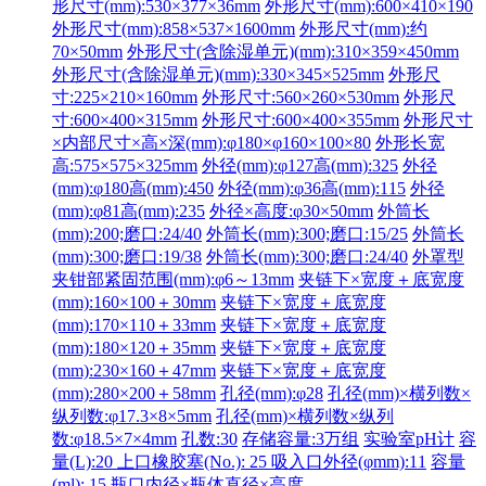
形尺寸(mm):530×377×36mm
外形尺寸(mm):600×410×190
外形尺寸(mm):858×537×1600mm
外形尺寸(mm):约
70×50mm
外形尺寸(含除湿单元)(mm):310×359×450mm
外形尺寸(含除湿单元)(mm):330×345×525mm
外形尺
寸:225×210×160mm
外形尺寸:560×260×530mm
外形尺
寸:600×400×315mm
外形尺寸:600×400×355mm
外形尺寸
×内部尺寸×高×深(mm):φ180×φ160×100×80
外形长宽
高:575×575×325mm
外径(mm):φ127高(mm):325
外径
(mm):φ180高(mm):450
外径(mm):φ36高(mm):115
外径
(mm):φ81高(mm):235
外径×高度:φ30×50mm
外筒长
(mm):200;磨口:24/40
外筒长(mm):300;磨口:15/25
外筒长
(mm):300;磨口:19/38
外筒长(mm):300;磨口:24/40
外罩型
夹钳部紧固范围(mm):φ6～13mm
夹链下×宽度＋底宽度
(mm):160×100＋30mm
夹链下×宽度＋底宽度
(mm):170×110＋33mm
夹链下×宽度＋底宽度
(mm):180×120＋35mm
夹链下×宽度＋底宽度
(mm):230×160＋47mm
夹链下×宽度＋底宽度
(mm):280×200＋58mm
孔径(mm):φ28
孔径(mm)×横列数×
纵列数:φ17.3×8×5mm
孔径(mm)×横列数×纵列
数:φ18.5×7×4mm
孔数:30
存储容量:3万组
实验室pH计
容
量(L):20 上口橡胶塞(No.): 25 吸入口外径(φmm):11
容量
(ml): 15 瓶口内径×瓶体直径×高度